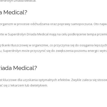
perdrolyn Driada Medical.
a Medical?
 organizm w procesie odchudzania oraz poprawy samopoczucia. Oto najwa
te w Superdrolyn Driada Medical mają na celu podkręcenie tempa przemi
tkanki tłuszczowej w organizmie, co przyczynia się do osiągania lepszyc
u, Superdrolyn może przyczynić się do zwiększenia poziomu energii i wytrz
iada Medical?
t kluczowe dla uzyskania optymalnych efektów. Zwykle zaleca się stoso
 się z lekarzem lub dietetykiem.