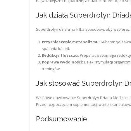
najważniejsze i najbardziej aktualne informacje o Su
Jak działa Superdrolyn Driad
Superdrolyn działa na kilka sposobów, aby wspierać
Przyspieszenie metabolizmu:
Substancje zawar
spalania kalorii.
Redukcja tluszczu:
Preparat wspomaga redukcję 
Poprawa wydolności:
Dzięki stymulacji organizm
treningów.
Jak stosować Superdrolyn Dr
Właściwe dawkowanie Superdrolyn Driada Medical jes
Przed rozpoczęciem suplementacji warto skonsultować
Podsumowanie