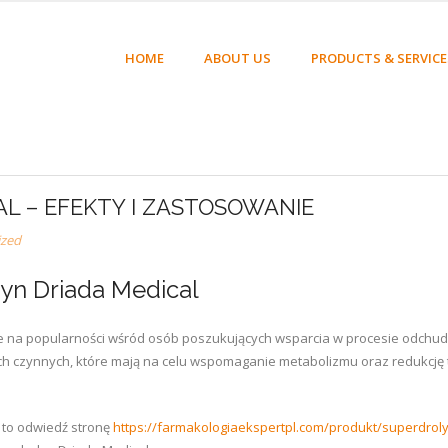
HOME
ABOUT US
PRODUCTS & SERVICE
L – EFEKTY I ZASTOSOWANIE
ized
n Driada Medical
uje na popularności wśród osób poszukujących wsparcia w procesie odchu
ch czynnych, które mają na celu wspomaganie metabolizmu oraz redukcję t
, to odwiedź stronę
https://farmakologiaekspertpl.com/produkt/superdrol