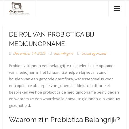
Home
DE ROL VAN PROBIOTICA BIJ
About Us
MEDICIJNOPNAME
Products & Services
December 14, 2025
admnlxgxn
Uncategorized
Projects
Probiotica kunnen een belangrijke rol spelen bij de opname
van medicijnen in het lichaam. Ze helpen bij het in stand
Clients
houden van een gezonde darmflora, wat essentieel is voor
een optimale absorptie van geneesmiddelen. In dit artikel
Contact Us
bespreken we hoe probiotica de medicijnopname beïnvloeden
en waarom ze een waardevolle aanvulling kunnen zijn voor uw
gezondheid.
Waarom zijn Probiotica Belangrijk?