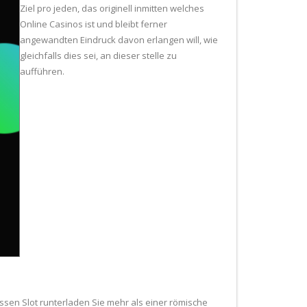
Ziel pro jeden, das originell inmitten welches
Online Casinos ist und bleibt ferner
angewandten Eindruck davon erlangen will, wie
gleichfalls dies sei, an dieser stelle zu
aufführen.
ssen Slot runterladen Sie mehr als einer römische