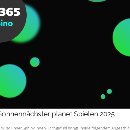
 Sonnennächster planet Spielen 2025
eck, so unser Sphinx Ihnen Hochgefühl bringt. Inside folgendem Angeschlo