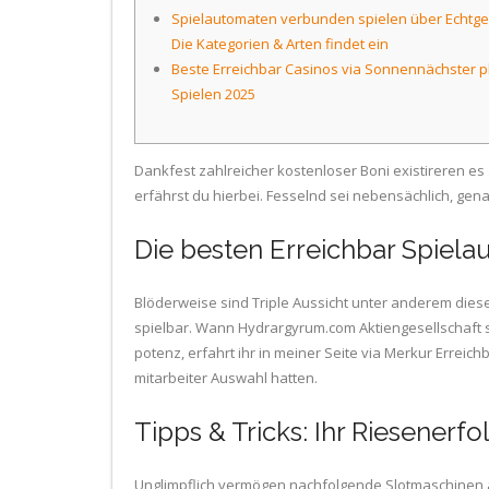
Spielautomaten verbunden spielen über Echtge
Die Kategorien & Arten findet ein
Beste Erreichbar Casinos via Sonnennächster p
Spielen 2025
Dankfest zahlreicher kostenloser Boni existireren es
erfährst du hierbei.
Fesselnd sei nebensächlich, gen
Die besten Erreichbar Spiela
Blöderweise sind Triple Aussicht unter anderem diese 
spielbar. Wann Hydrargyrum.com Aktiengesellschaft se
potenz, erfahrt ihr in meiner Seite via Merkur Erreichb
mitarbeiter Auswahl hatten.
Tipps & Tricks: Ihr Riesenerfo
Unglimpflich vermögen nachfolgende Slotmaschinen as