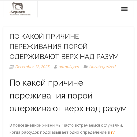
Home
ПО КАКОЙ ПРИЧИНЕ
About Us
ПЕРЕЖИВАНИЯ ПОРОЙ
Products & Services
ОДЕРЖИВАЮТ ВЕРХ НАД РАЗУМ
Projects
December 12, 2025
admnlxgxn
Uncategorized
Clients
По какой причине
Contact Us
переживания порой
одерживают верх над разум
В повседневной жизни мы часто встречаемся с случаями,
когда рассудок подсказывает одно определение в
r7