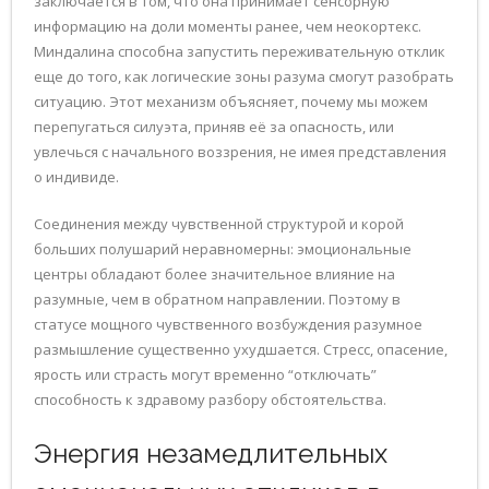
заключается в том, что она принимает сенсорную
информацию на доли моменты ранее, чем неокортекс.
Миндалина способна запустить переживательную отклик
еще до того, как логические зоны разума смогут разобрать
ситуацию. Этот механизм объясняет, почему мы можем
перепугаться силуэта, приняв её за опасность, или
увлечься с начального воззрения, не имея представления
о индивиде.
Соединения между чувственной структурой и корой
больших полушарий неравномерны: эмоциональные
центры обладают более значительное влияние на
разумные, чем в обратном направлении. Поэтому в
статусе мощного чувственного возбуждения разумное
размышление существенно ухудшается. Стресс, опасение,
ярость или страсть могут временно “отключать”
способность к здравому разбору обстоятельства.
Энергия незамедлительных