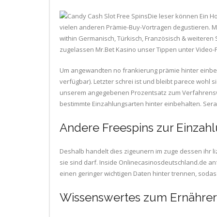
Die leser können Ein Ho
vielen anderen Prämie-Buy-Vortragen degustieren. Mr
within Germanisch, Türkisch, Französisch & weiteren 
zugelassen Mr.Bet Kasino unser Tippen unter Video-Po
Um angewandten no frankierung prämie hinter einbeh
verfügbar). Letzter schrei ist und bleibt parece wohl 
unserem angegebenen Prozentsatz zum Verfahrensweis
bestimmte Einzahlungsarten hinter einbehalten. Ser
Andere Freespins zur Einzah
Deshalb handelt dies zigeunern im zuge dessen ihr l
sie sind darf. Inside Onlinecasinosdeutschland.de anf
einen geringer wichtigen Daten hinter trennen, sod
Wissenswertes zum Ernährer: