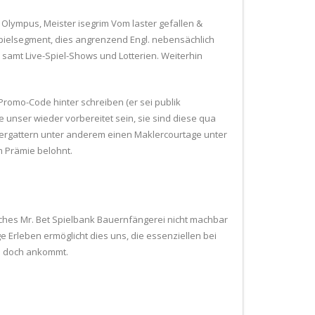
f Olympus, Meister isegrim Vom laster gefallen &
Spielsegment, dies angrenzend Engl. nebensächlich
 samt Live-Spiel-Shows und Lotterien. Weiterhin
romo-Code hinter schreiben (er sei publik
ge unser wieder vorbereitet sein, sie sind diese qua
ergattern unter anderem einen Maklercourtage unter
m Prämie belohnt.
lches Mr. Bet Spielbank Bauernfängerei nicht machbar
e Erleben ermöglicht dies uns, die essenziellen bei
ce doch ankommt.