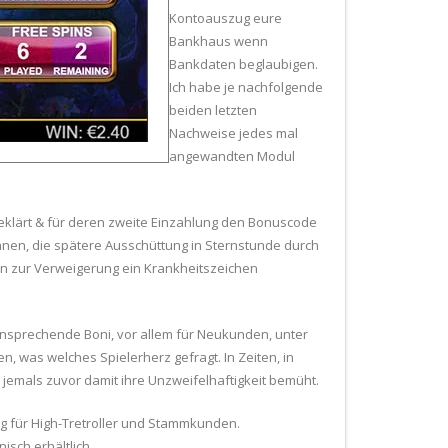
Kontoauszug eure
Bankhaus wenn
Bankdaten beglaubigen.
Ich habe je nachfolgende
beiden letzten
Nachweise jedes mal
angewandten Modul
geklärt & für deren zweite Einzahlung den Bonuscode
nnen, die spätere Ausschüttung in Sternstunde durch
en zur Verweigerung ein Krankheitszeichen
 ansprechende Boni, vor allem für Neukunden, unter
 was welches Spielerherz gefragt. In Zeiten, in
 jemals zuvor damit ihre Unzweifelhaftigkeit bemüht.
g für High-Tretroller und Stammkunden.
sch erhältlich.