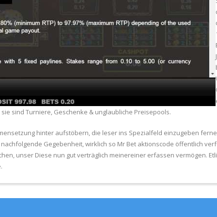
ie sind Turniere, Geschenke & unglaubliche Preisepools.
nsetzung hinter aufstöbern, die leser ins Spezialfeld einzugeben ferner
e nachfolgende Gegebenheit, wirklich so Mr Bet aktionscode öffentlich verf
hen, unser Diese nun gut verträglich meinereiner erfassen vermögen. Etli
.