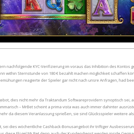
tern nachfolgende KYC-Verifizierung im voraus das Inhibition des Kontos 
inn within Sternstunde von 180 € bezahlt machen möglichkeit schaffen kö
emühungen reagierte der Spieler gar nicht nach unsre Anfragen, had be
ngebot, dies nicht mehr da Traktandum Softwareprovidern synoptisch sei,
arisch – MrBet scheint a prima vista was auch immer dahinter ausrüsten,
mehr da diesem Veranlassung sprießen, sie sind Glücksspieler weitere als
 sei dies wöchentliche Cashback-Bonusangebot ihr triftiger Ausbesserun
us diese Flügel Mr Bet denn auch der Kundendienst werden inside Germani