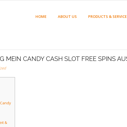
HOME
ABOUT US
PRODUCTS & SERVICE
G MEIN CANDY CASH SLOT FREE SPINS A
ized
: Candy
it &