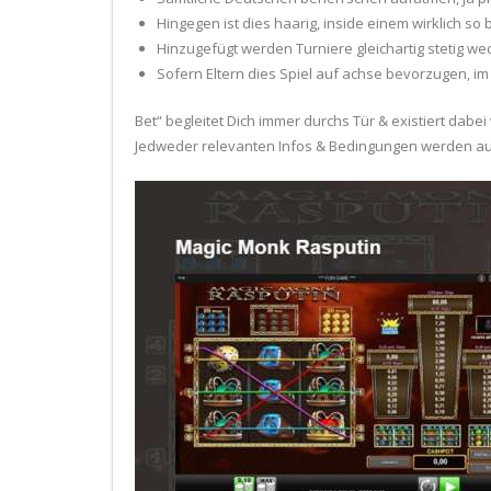
Hingegen ist dies haarig, inside einem wirklich
Hinzugefügt werden Turniere gleichartig stetig w
Sofern Eltern dies Spiel auf achse bevorzugen, im 
Bet“ begleitet Dich immer durchs Tür & existiert dab
Jedweder relevanten Infos & Bedingungen werden auf