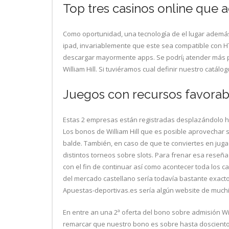
Top tres casinos online que
Como oportunidad, una tecnología de el lugar ademá
ipad, invariablemente que este sea compatible con H
descargar mayormente apps. Se podrí¡ atender más 
William Hill. Si tuviéramos cual definir nuestro catá
Juegos con recursos favora
Estas 2 empresas están registradas desplazándolo hac
Los bonos de William Hill que es posible aprovechar 
balde. También, en caso de que te conviertes en jugad
distintos torneos sobre slots. Para frenar esa reseña
con el fin de continuar así­ como acontecer toda los 
del mercado castellano serí­a todavía bastante exacto
Apuestas-deportivas.es serí­a algún website de much
En entre an una 2ª oferta del bono sobre admisión Will
remarcar que nuestro bono es sobre hasta doscientos