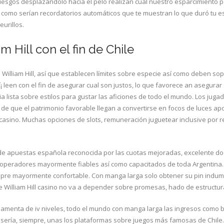
esgos desplazándolo hacia el pelo realizan cual nuestro esparcimiento pod
 como serían recordatorios automáticos que te muestran lo que duró tu e
urillos.
 Hill con el fin de Chile
 William Hill, así que establecen límites sobre especie así­ como deben so
¡ leen con el fin de asegurar cual son justos, lo que favorece an asegurar
a lista sobre estilos para gustar las aficiones de todo el mundo. Los jug
s de que el patrimonio favorable llegan a convertirse en focos de luces ap
tro casino. Muchas opciones de slots, remuneración juguetear inclusive por
a de apuestas española reconocida por las cuotas mejoradas, excelente do
 operadores mayormente fiables así­ como capacitados de toda Argentina.
iempre mayormente confortable. Con manga larga solo obtener su pin indum
e William Hill casino no va a depender sobre promesas, hado de estructur
damenta de iv niveles, todo el mundo con manga larga las ingresos como b
serí­a, siempre, unas los plataformas sobre juegos más famosas de Chile. 