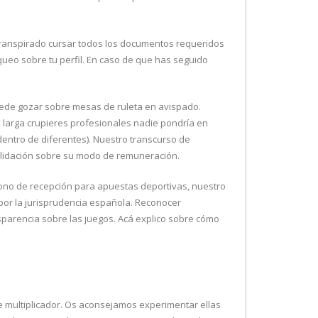
transpirado cursar todos los documentos requeridos
ueo sobre tu perfil. En caso de que has seguido
uede gozar sobre mesas de ruleta en avispado.
 larga crupieres profesionales nadie pondrí­a en
dentro de diferentes). Nuestro transcurso de
alidación sobre su modo de remuneración.
bono de recepción para apuestas deportivas, nuestro
 por la jurisprudencia española. Reconocer
sparencia sobre las juegos. Acá explico sobre cómo
re multiplicador. Os aconsejamos experimentar ellas