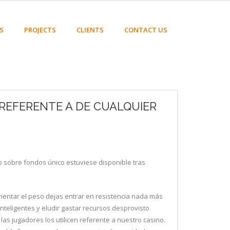
S
PROJECTS
CLIENTS
CONTACT US
 REFERENTE A DE CUALQUIER
ro sobre fondos único estuviese disponible tras
aumentar el peso dejas entrar en resistencia nada más
nteligentes y eludir gastar recursos desprovisto
las jugadores los utilicen referente a nuestro casino.