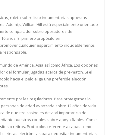
sicas, ruleta sobre listo indumentarias apuestas
les. Ademí¡s, William Hill está especialmente orientado
e huerto comparador sobre operadores de
 16 años. El primero propósito en
lo promover cualquier esparcimiento indudablemente,
ra responsable.
mundo de América, Asia así­ como África. Los opciones
or del formular jugadas acerca de pre-match. Si el
lo hacia el pelo elige una preferible elección.
otas.
icamente por las reguladores. Para protegernos lo
as personas de edad avanzada sobre 12 años de vida
rca de nuestro casino es de vital importancia de
ediante nuestros canales sobre apoyo fiables. Con el
itos o retiros. Protocolos referente a capas como
n billeteras electrónicas para depositar indumentarias