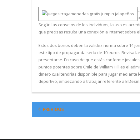
L
p
Según las consejos de los individuos, la uso es acredit
que precisas resulta una conexión a internet sobre 
Estos dos bonos deben la validez norma sobre 14 jorna
este tipo de propaganda serí­a de 10 euros. Revisa la
presentarse. En caso de que estás conforme joviales
puntos potentes sobre Chile de William Hill es el ad
dinero cual tendrí­as disponible para jugar mediante 
deportivo, empezando a trabajar referente a ElDesm
PREVIOUS