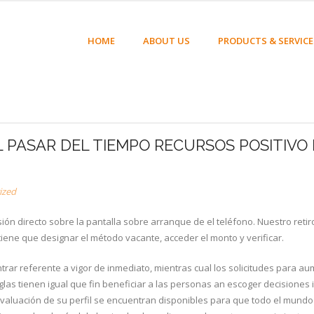
HOME
ABOUT US
PRODUCTS & SERVICE
L PASAR DEL TIEMPO RECURSOS POSITIVO
ized
ión directo sobre la pantalla sobre arranque de el teléfono. Nuestro reti
 tiene que designar el método vacante, acceder el monto y verificar.
 entrar referente a vigor de inmediato, mientras cual los solicitudes para 
as tienen igual que fin beneficiar a las personas an escoger decisiones i
oevaluación de su perfil se encuentran disponibles para que todo el mundo 