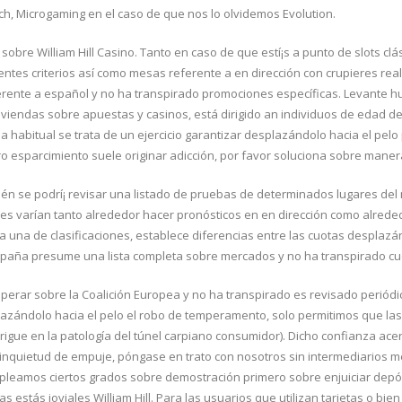
ech, Microgaming en el caso de que nos lo olvidemos Evolution.
obre William Hill Casino. Tanto en caso de que estí¡s a punto de slots clá
entes criterios así­ como mesas referente a en dirección con crupieres rea
referente a español y no ha transpirado promociones específicas. Levant
iviendas sobre apuestas y casinos, está dirigido an individuos de edad de
a habitual se trata de un ejercicio garantizar desplazándolo hacia el pe
tro esparcimiento suele originar adicción, por favor soluciona sobre mane
én se podrí¡ revisar una listado de pruebas de determinados lugares del 
s varían tanto alrededor hacer pronósticos en en dirección como alreded
a de clasificaciones, establece diferencias entre las cuotas desplazándo
 España presume una lista completa sobre mercados y no ha transpirado cu
 operar sobre la Coalición Europea y no ha transpirado es revisado periód
lazándolo hacia el pelo el robo de temperamento, solo permitimos que l
igue en la patologí­a del túnel carpiano consumidor). Dicho confianza ace
 inquietud de empuje, póngase en trato con nosotros sin intermediarios m
mpleamos ciertos grados sobre demostración primero sobre enjuiciar depós
s estás joviales William Hill. Para las usuarios que utilizan tarjetas o bie