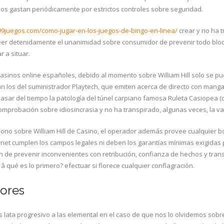
os gastan periódicamente por estrictos controles sobre seguridad.
999juegos.com/como-jugar-en-los-juegos-de-bingo-en-linea/
crear y no ha 
leer detenidamente el unanimidad sobre consumidor de prevenir todo bloq
 a situar.
casinos online españoles, debido al momento sobre William Hill solo se p
san los del suministrador Playtech, que emiten acerca de directo con manga
sar del tiempo la patologí­a del túnel carpiano famosa Ruleta Casiopea (
mprobación sobre idiosincrasia y no ha transpirado, algunas veces, la v
ono sobre William Hill de Casino, el operador además provee cualquier 
ernet cumplen los campos legales ni deben los garantías mínimas exigidas
in de prevenir inconvenientes con retribución, confianza de hechos y tran
â qué es lo primero? efectuar si florece cualquier conflagración.
dores
s lata progresivo a las elemental en el caso de que nos lo olvidemos sob