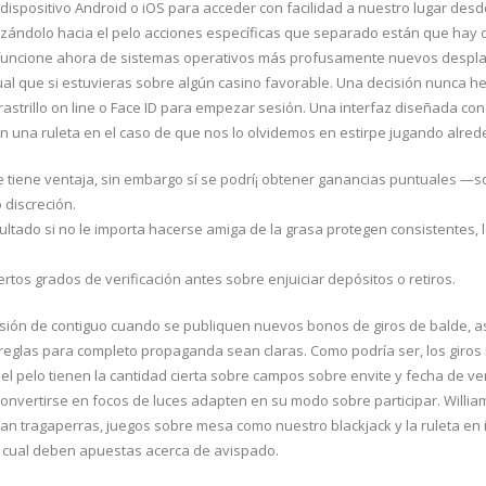
ispositivo Android o iOS para acceder con facilidad a nuestro lugar desde
ándolo hacia el pelo acciones específicas que separado están que hay di
 funcione ahora de sistemas operativos más profusamente nuevos desplazá
gual que si estuvieras sobre algún casino favorable. Una decisión nunca h
astrillo on line o Face ID para empezar sesión. Una interfaz diseñada con e
n una ruleta en el caso de que nos lo olvidemos en estirpe jugando alrede
te tiene ventaja, sin embargo sí se podrí¡ obtener ganancias puntuales —so
 discreción.
sultado si no le importa hacerse amiga de la grasa protegen consistentes,
os grados de verificación antes sobre enjuiciar depósitos o retiros.
fusión de contiguo cuando se publiquen nuevos bonos de giros de balde, a
s reglas para completo propaganda sean claras. Como podrí­a ser, los gir
 pelo tienen la cantidad cierta sobre campos sobre envite y fecha de ven
onvertirse en focos de luces adapten en su modo sobre participar. William
an tragaperras, juegos sobre mesa como nuestro blackjack y la ruleta en i
, cual deben apuestas acerca de avispado.