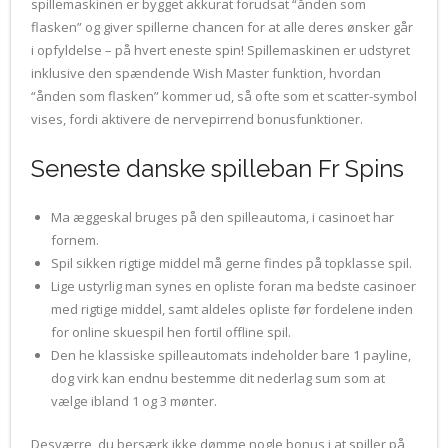
spillemaskinen er bygget akkurat forudsat “ånden som
flasken” og giver spillerne chancen for at alle deres ønsker går
i opfyldelse – på hvert eneste spin! Spillemaskinen er udstyret
inklusive den spændende Wish Master funktion, hvordan
“ånden som flasken” kommer ud, så ofte som et scatter-symbol
vises, fordi aktivere de nervepirrend bonusfunktioner.
Seneste danske spilleban Fr Spins
Ma æggeskal bruges på den spilleautoma, i casinoet har
fornem.
Spil sikken rigtige middel må gerne findes på topklasse spil.
Lige ustyrlig man synes en opliste foran ma bedste casinoer
med rigtige middel, samt aldeles opliste før fordelene inden
for online skuespil hen fortil offline spil.
Den he klassiske spilleautomats indeholder bare 1 payline,
dog virk kan endnu bestemme dit nederlag sum som at
vælge ibland 1 og 3 mønter.
Desværre, du bersærk ikke dømme nogle bonus i at spiller på