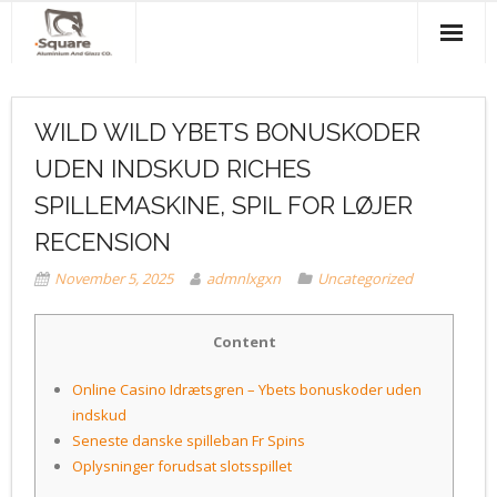
Home
WILD WILD YBETS BONUSKODER
About Us
UDEN INDSKUD RICHES
Products & Services
SPILLEMASKINE, SPIL FOR LØJER
Projects
RECENSION
November 5, 2025
admnlxgxn
Uncategorized
Clients
Contact Us
Content
Online Casino Idrætsgren – Ybets bonuskoder uden
indskud
Seneste danske spilleban Fr Spins
Oplysninger forudsat slotsspillet