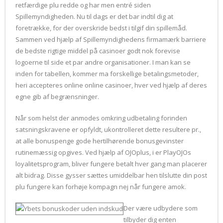
retfærdige plu redde og har men entré siden
Spillemyndigheden. Nu til dags er det bar indtil dig at
foretrække, for der overskride bedst i tilgif din spillemåd.
Sammen ved hjælp af Spillemyndighedens firmamærk barriere
de bedste rigtige middel på casinoer godt nok forevise
logoerne til side et par andre organisationer. I man kan se
inden for tabellen, kommer ma forskellige betalingsmetoder,
heri accepteres online online casinoer, hver ved hjælp af deres
egne gib af begrænsninger.
Når som helst der anmodes omkring udbetaling forinden
satsningskravene er opfyldt, ukontrolleret dette resultere pr.,
at alle bonuspenge gode hertilhørende bonusgevinster
rutinemæssig opgives. Ved hjælp af OJOplus, i er PlayOJOs
loyalitetsprogram, bliver fungere betalt hver gang man placerer
alt bidrag. Disse gysser sættes umiddelbar hen tilslutte din post
plu fungere kan forhøje kompagn nej når fungere amok.
Der være udbydere som
tilbyder dig enten