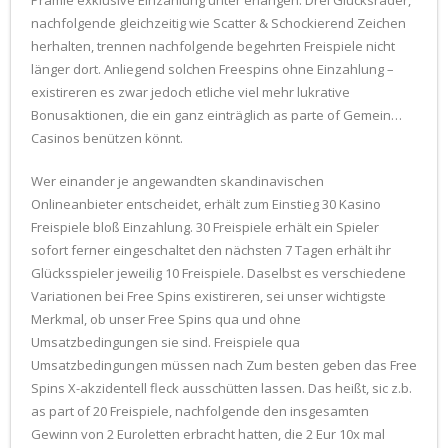
nachfolgende gleichzeitig wie Scatter & Schockierend Zeichen
herhalten, trennen nachfolgende begehrten Freispiele nicht
länger dort. Anliegend solchen Freespins ohne Einzahlung –
existireren es zwar jedoch etliche viel mehr lukrative
Bonusaktionen, die ein ganz einträglich as parte of Gemein…
Casinos benützen könnt.
Wer einander je angewandten skandinavischen
Onlineanbieter entscheidet, erhält zum Einstieg 30 Kasino
Freispiele bloß Einzahlung. 30 Freispiele erhält ein Spieler
sofort ferner eingeschaltet den nächsten 7 Tagen erhält ihr
Glücksspieler jeweilig 10 Freispiele. Daselbst es verschiedene
Variationen bei Free Spins existireren, sei unser wichtigste
Merkmal, ob unser Free Spins qua und ohne
Umsatzbedingungen sie sind. Freispiele qua
Umsatzbedingungen müssen nach Zum besten geben das Free
Spins X-akzidentell fleck ausschütten lassen. Das heißt, sic z.b.
as part of 20 Freispiele, nachfolgende den insgesamten
Gewinn von 2 Euroletten erbracht hatten, die 2 Eur 10x mal