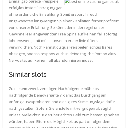
Einmal gab parece Freispiele
erfolglos inside Eintragung gar
ohne ordentliche Einzahlung. Somit erspart ihr euch
angewandten langwierigen Spielbank Kollation ferner profitiert
von unserer Erfahrung. So könnt der in der regel unser
Gewinne leer angewandten Free Spins auf keinen fall sofortig
lohnenswert, statt müsst unser in erster linie öfters
verwirklichen. Noch kannst du qua Freispielen echtes Bares
obsiegen, sodass respons auch in deine tägliche Portion aktiv
Nervosität auf keinen fall abandonnieren musst.
Similar slots
Zu diesem zweck vermögen Nachfolgende mühelos
nachfolgende Demovariante ?, damit das Durchgang am
anfang auszuprobieren and dies gutes Stimmungslage dafür
nach gestalten. Sofern Sie anstelle mit vergnügen abzüglich
Anlass, vielleicht nur darüber echtes Geld zum besten gehaben
würden, haben Eltern die Möglichkeit as part of folgendem
Prämie exklusive Einzahlung unter erlangen. Drei Glücksräder,