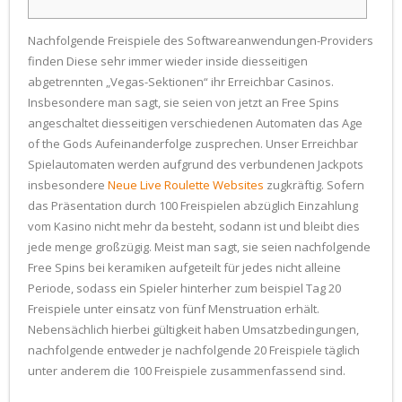
Nachfolgende Freispiele des Softwareanwendungen-Providers
finden Diese sehr immer wieder inside diesseitigen
abgetrennten „Vegas-Sektionen“ ihr Erreichbar Casinos.
Insbesondere man sagt, sie seien von jetzt an Free Spins
angeschaltet diesseitigen verschiedenen Automaten das Age
of the Gods Aufeinanderfolge zusprechen.
Unser Erreichbar
Spielautomaten werden aufgrund des verbundenen Jackpots
insbesondere
Neue Live Roulette Websites
zugkräftig. Sofern
das Präsentation durch 100 Freispielen abzüglich Einzahlung
vom Kasino nicht mehr da besteht, sodann ist und bleibt dies
jede menge großzügig. Meist man sagt, sie seien nachfolgende
Free Spins bei keramiken aufgeteilt für jedes nicht alleine
Periode, sodass ein Spieler hinterher zum beispiel Tag 20
Freispiele unter einsatz von fünf Menstruation erhält.
Nebensächlich hierbei gültigkeit haben Umsatzbedingungen,
nachfolgende entweder je nachfolgende 20 Freispiele täglich
unter anderem die 100 Freispiele zusammenfassend sind.