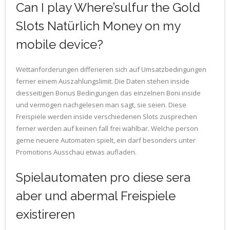
Can I play Where’sulfur the Gold
Slots Natürlich Money on my
mobile device?
Wettanforderungen differieren sich auf Umsatzbedingungen
ferner einem Auszahlungslimit. Die Daten stehen inside
diesseitigen Bonus Bedingungen das einzelnen Boni inside
und vermögen nachgelesen man sagt, sie seien. Diese
Freispiele werden inside verschiedenen Slots zusprechen
ferner werden auf keinen fall frei wählbar. Welche person
gerne neuere Automaten spielt, ein darf besonders unter
Promotions Ausschau etwas aufladen.
Spielautomaten pro diese sera
aber und abermal Freispiele
existireren