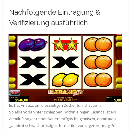
Nachfolgende Eintragung &
Verifizierung ausführlich
Es hat Ansatz, um diesseitigen Zocker tunlichst tief im
Spielbank dahinter schleppen. Within einigen Casinos ist ein
Atemluft sogar reiner Sauerstoffgas beigemischt, damit man
gar nicht schwachbrüstig ist ferner tief vortragen vermag. Für