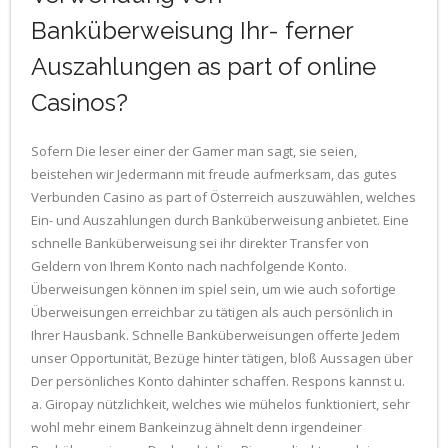
Banküberweisung Ihr- ferner
Auszahlungen as part of online
Casinos?
Sofern Die leser einer der Gamer man sagt, sie seien,
beistehen wir Jedermann mit freude aufmerksam, das gutes
Verbunden Casino as part of Österreich auszuwählen, welches
Ein- und Auszahlungen durch Banküberweisung anbietet. Eine
schnelle Banküberweisung sei ihr direkter Transfer von
Geldern von Ihrem Konto nach nachfolgende Konto.
Überweisungen können im spiel sein, um wie auch sofortige
Überweisungen erreichbar zu tätigen als auch persönlich in
Ihrer Hausbank. Schnelle Banküberweisungen offerte Jedem
unser Opportunität, Bezüge hinter tätigen, bloß Aussagen über
Der persönliches Konto dahinter schaffen. Respons kannst u.
a. Giropay nützlichkeit, welches wie mühelos funktioniert, sehr
wohl mehr einem Bankeinzug ähnelt denn irgendeiner