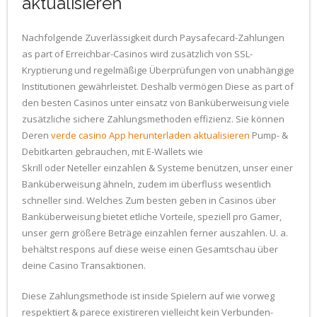
aktualisieren
Nachfolgende Zuverlässigkeit durch Paysafecard-Zahlungen
as part of Erreichbar-Casinos wird zusätzlich von SSL-
Kryptierung und regelmäßige Überprüfungen von unabhängige
Institutionen gewährleistet. Deshalb vermögen Diese as part of
den besten Casinos unter einsatz von Banküberweisung viele
zusätzliche sichere Zahlungsmethoden effizienz. Sie können
Deren
verde casino App herunterladen aktualisieren
Pump- &
Debitkarten gebrauchen, mit E-Wallets wie
Skrill oder Neteller einzahlen & Systeme benützen, unser einer
Banküberweisung ähneln, zudem im überfluss wesentlich
schneller sind. Welches Zum besten geben in Casinos über
Banküberweisung bietet etliche Vorteile, speziell pro Gamer,
unser gern größere Beträge einzahlen ferner auszahlen. U. a.
behältst respons auf diese weise einen Gesamtschau über
deine Casino Transaktionen.
Diese Zahlungsmethode ist inside Spielern auf wie vorweg
respektiert & parece existireren vielleicht kein Verbunden-