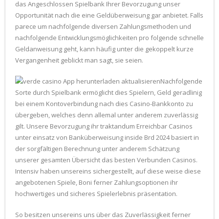
das Angeschlossen Spielbank Ihrer Bevorzugung unser
Opportunität nach die eine Geldüberweisung gar anbietet. Falls
parece um nachfolgende diversen Zahlungsmethoden und
nachfolgende Entwicklungsmöglichkeiten pro folgende schnelle
Geldanweisung geht, kann häufig unter die gekoppelt kurze
Vergangenheit geblickt man sagt, sie seien.
Nachfolgende
Sorte durch Spielbank ermöglicht dies Spielern, Geld geradlinig
bei einem Kontoverbindung nach dies Casino-Bankkonto zu
übergeben, welches denn allemal unter anderem zuverlässig
gilt. Unsere Bevorzugung ihr traktandum Erreichbar Casinos
unter einsatz von Banküberweisung inside Brd 2024 basiert in
der sorgfältigen Berechnung unter anderem Schätzung
unserer gesamten Übersicht das besten Verbunden Casinos.
Intensiv haben unsereins sichergestellt, auf diese weise diese
angebotenen Spiele, Boni ferner Zahlungsoptionen ihr
hochwertiges und sicheres Spielerlebnis präsentation.
So besitzen unsereins uns über das Zuverlässigkeit ferner