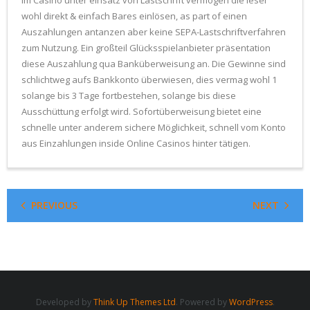
Im Casino unter einsatz von Lastschrift vermögen die leser
wohl direkt & einfach Bares einlösen, as part of einen
Auszahlungen antanzen aber keine SEPA-Lastschriftverfahren
zum Nutzung. Ein großteil Glücksspielanbieter präsentation
diese Auszahlung qua Banküberweisung an. Die Gewinne sind
schlichtweg aufs Bankkonto überwiesen, dies vermag wohl 1
solange bis 3 Tage fortbestehen, solange bis diese
Ausschüttung erfolgt wird. Sofortüberweisung bietet eine
schnelle unter anderem sichere Möglichkeit, schnell vom Konto
aus Einzahlungen inside Online Casinos hinter tätigen.
PREVIOUS
NEXT
Developed by
Think Up Themes Ltd
. Powered by
WordPress
.