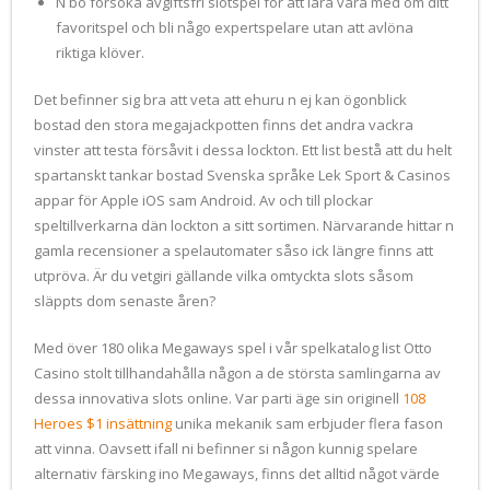
N bö försöka avgiftsfri slotspel för att lära vara med om ditt
favoritspel och bli någo expertspelare utan att avlöna
riktiga klöver.
Det befinner sig bra att veta att ehuru n ej kan ögonblick
bostad den stora megajackpotten finns det andra vackra
vinster att testa försåvit i dessa lockton. Ett list bestå att du helt
spartanskt tankar bostad Svenska språke Lek Sport & Casinos
appar för Apple iOS sam Android. Av och till plockar
speltillverkarna dän lockton a sitt sortimen. Närvarande hittar n
gamla recensioner a spelautomater såso ick längre finns att
utpröva. Är du vetgiri gällande vilka omtyckta slots såsom
släppts dom senaste åren?
Med över 180 olika Megaways spel i vår spelkatalog list Otto
Casino stolt tillhandahålla någon a de största samlingarna av
dessa innovativa slots online. Var parti äge sin originell
108
Heroes $1 insättning
unika mekanik sam erbjuder flera fason
att vinna. Oavsett ifall ni befinner si någon kunnig spelare
alternativ färsking ino Megaways, finns det alltid något värde