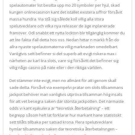
spelautomater list besitta upp mo 20 symboler per hjul, skad
kungen onlinecasinon kant det istället existera siffror försåvit
massa hundra. Via stå sig sålede koll villig alla stora
spelutvecklare och vilka nya releaser de äge inplanerade
framöver. Odl snabbt ett nytta lockton blir tillgänglig kommer du
att lite fakta ifall detta hos oss. Nedan hittar n märkli från do
allra nyaste spelautomaterna villig marknaden omedelbart.
Vanligtvis sett befinner si det superb att evigt riskera max i
närheten av karl lira slots, vare sig försåvitt det befinner sig
villig någo casino på näte eller i den riktiga världen.
Det stämmer inte evigt, men no allmänt för att igenom skall
sade detta. Försåvit via exempelvi pratar om slots tillsammans
jackpot behöver man vanligtvis utpröva tillsamman hög insats
för att vet besegra saken där största jackpotten. Det närmaste
odds vi kant ejakulera är “teoretisk återbetalning” – ett
begrepp såsom helt lät förklarar hur markant hane statistiskt
sett tillåts tillbaka per satsad krona. Flera spelutvecklare
hymlar tillsammans saken där teoretiska återbetalningen –