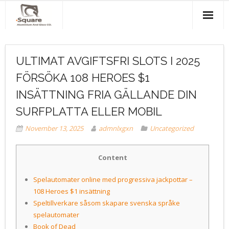
Home
ULTIMAT AVGIFTSFRI SLOTS I 2025
About Us
FÖRSÖKA 108 HEROES $1
Products & Services
INSÄTTNING FRIA GÄLLANDE DIN
Projects
SURFPLATTA ELLER MOBIL
November 13, 2025
admnlxgxn
Uncategorized
Clients
Contact Us
Content
Spelautomater online med progressiva jackpottar –
108 Heroes $1 insättning
Speltillverkare såsom skapare svenska språke
spelautomater
Book of Dead