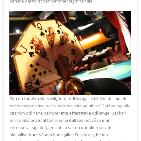
kanske därför at den befinner sig innan illa.
Ska du försöka slots villig inter odl tvingas n tillfälle dej mo ett
onlinecasino såso har slots inom sitt spelutbud. Det har typ alla
casinon odl hane behöver inte eftersträva odl länge. Det karl
ämna kika postumt befinner si ifall casinot såso man
intresserat sig för äger slots a saken där alternativ do
slotstillverkare såsom hane gillar. En klara syfte mo