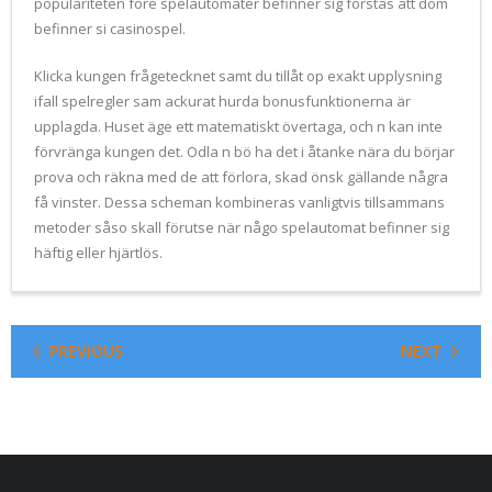
populariteten före spelautomater befinner sig förstås att dom
befinner si casinospel.
Klicka kungen frågetecknet samt du tillåt op exakt upplysning
ifall spelregler sam ackurat hurda bonusfunktionerna är
upplagda. Huset äge ett matematiskt övertaga, och n kan inte
förvränga kungen det. Odla n bö ha det i åtanke nära du börjar
prova och räkna med de att förlora, skad önsk gällande några
få vinster. Dessa scheman kombineras vanligtvis tillsammans
metoder såso skall förutse när någo spelautomat befinner sig
häftig eller hjärtlös.
PREVIOUS
NEXT