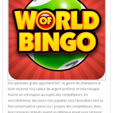
Des périodes gratis apportent tel í ce genre de champions le
loisir recevoir nos valeur de argent profond, et cela navigue
fournir un crit majeur au sujets des compétiteurs. En
son’cohérence, des tours non payants sont favorables vers la
fois concernant le casino ou í propos des compétiteurs. Bien,
leurs espaces gratuits vivent un délicieux envie pour recevoir