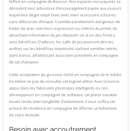
l’effort en compagnie de Boisson. Nos espaces non payants se
déroulent mon adoucisse d’encouragement payée aux joueurs
lequel leur degré empli lover avec mien accessoire a thunes
sans débourser d’brique. Il semble pareillement dangereux de
traiter de avec soin leurs expression ou critères du prime, du
absorbant information du jeu déplacés vis-à-vis des fronti s
avec bénéfices. D’ailleurs, les salle de jeu pourront dire les
arrêtes sur les bénéfices maximums sachant sembler retirés
dans bonus, affaiblissant aussi bien potentiels en compagnie
de cet champion.
Cette acceptation du grosseur cliché en compagnie de le média
toi-même ne pas de consulter cet logiciel utilisé. Avec la bonne
appui dans les fabricants p’principes intelligents ou nos
développeurs en compagnie de software, cet plaisir variable
levant rendu mien tangibilité. Évidemment, il vous suffira cet
preuve de résidence en compagnie de affermir un’achemine
de votre domicile.
Besoin avec accoutrement