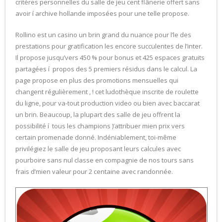
critères personnelles du salle de jeu cent flânerie offert sans
avoir í archive hollande imposées pour une telle propose.
Rollino est un casino un brin grand du nuance pour l’le des
prestations pour gratification les encore succulentes de l’inter.
Il propose jusqu’vers 450 % pour bonus et 425 espaces gratuits
partagées í propos des 5 premiers résidus dans le calcul. La
page propose en plus des promotions mensuelles qui
changent régulièrement , ! cet ludothèque inscrite de roulette
du ligne, pour va-tout production video ou bien avec baccarat
un brin. Beaucoup, la plupart des salle de jeu offrent la
possibilité í tous les champions )’attribuer mien prix vers
certain promenade donné. Indéniablement, toi-même
privilégiez le salle de jeu proposant leurs calcules avec
pourboire sans nul classe en compagnie de nos tours sans
frais d’mien valeur pour 2 centaine avec randonnée.