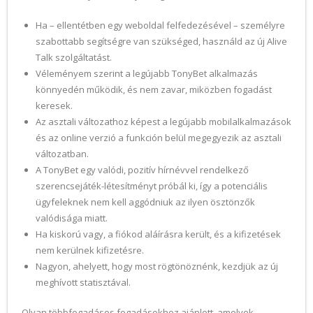
Ha – ellentétben egy weboldal felfedezésével – személyre
szabottabb segítségre van szükséged, használd az új Alive
Talk szolgáltatást.
Véleményem szerint a legújabb TonyBet alkalmazás
könnyedén működik, és nem zavar, miközben fogadást
keresek.
Az asztali változathoz képest a legújabb mobilalkalmazások
és az online verzió a funkción belül megegyezik az asztali
változatban.
A TonyBet egy valódi, pozitív hírnévvel rendelkező
szerencsejáték-létesítményt próbál ki, így a potenciális
ügyfeleknek nem kell aggódniuk az ilyen ösztönzők
valódisága miatt.
Ha kiskorú vagy, a fiókod aláírásra került, és a kifizetések
nem kerülnek kifizetésre.
Nagyon, ahelyett, hogy most rögtönöznénk, kezdjük az új
meghívott statisztával.
Olyan többfogadásos fogadásokhoz ajánlott, amelyek