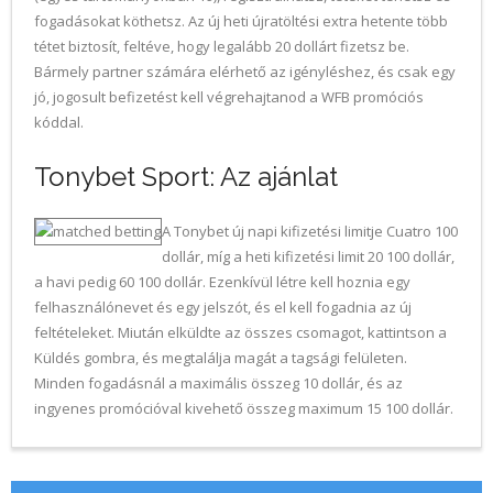
fogadásokat köthetsz. Az új heti újratöltési extra hetente több
tétet biztosít, feltéve, hogy legalább 20 dollárt fizetsz be.
Bármely partner számára elérhető az igényléshez, és csak egy
jó, jogosult befizetést kell végrehajtanod a WFB promóciós
kóddal.
Tonybet Sport: Az ajánlat
A Tonybet új napi kifizetési limitje Cuatro 100
dollár, míg a heti kifizetési limit 20 100 dollár,
a havi pedig 60 100 dollár. Ezenkívül létre kell hoznia egy
felhasználónevet és egy jelszót, és el kell fogadnia az új
feltételeket. Miután elküldte az összes csomagot, kattintson a
Küldés gombra, és megtalálja magát a tagsági felületen.
Minden fogadásnál a maximális összeg 10 dollár, és az
ingyenes promócióval kivehető összeg maximum 15 100 dollár.