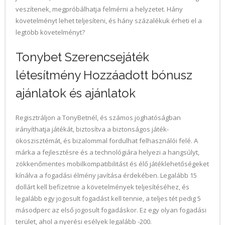
veszítenek, megpróbálhatja felmérni a helyzetet. Hány
követelményt lehet teljesíteni, és hány százalékuk érheti el a
legtöbb követelményt?
Tonybet Szerencsejáték
létesítmény Hozzáadott bónusz
ajánlatok és ajánlatok
Regisztráljon a TonyBetnél, és számos joghatóságban
irányíthatja játékát, biztosítva a biztonságos játék-
ökoszisztémát, és bizalommal fordulhat felhasználói felé. A
márka a fejlesztésre és a technológiára helyezi a hangsúlyt,
zökkenőmentes mobilkompatibilitást és élő játéklehetőségeket
kínálva a fogadási élmény javítása érdekében. Legalább 15
dollárt kell befizetnie a követelmények teljesítéséhez, és
legalább egy jogosult fogadást kell tennie, a teljes tét pedig 5
másodperc az első jogosult fogadáskor. Ez egy olyan fogadási
terület, ahol a nyerési esélyek legalább -200.