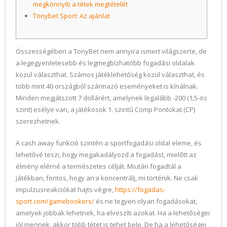
megkönnyíti a tétek megtételét
Tonybet Sport: Az ajánlat
Összességében a TonyBet nem annyira ismert világszerte, de
a legegyenletesebb és legmegbízhatóbb fogadási oldalak
közül választhat. Számos játéklehetőség közül választhat, és
több mint 40 országból származó eseményeket is kínálnak.
Minden megjátszott 7 dollárért, amelynek legalább -200 (1,5-ös
szint) esélye van, a játékosok 1.
szintű Comp Pontokat (CP)
szerezhetnek.
A cash away funkció szintén a sportfogadási oldal eleme, és
lehetővé teszi, hogy megakadályozd a fogadást, mielőtt az
élmény elérné a természetes célját. Miután fogadtál a
játékban, fontos, hogy arra koncentrálj, mi történik. Ne csak
impulzusreakciókat hajts végre,
https://fogadas-
sport.com/gamebookers/
és ne tegyen olyan fogadásokat,
amelyek jobbak lehetnek, ha elveszíti azokat. Ha a lehetőségei
jól mennek, akkor több tétet is tehet bele. De ha a lehetőségei