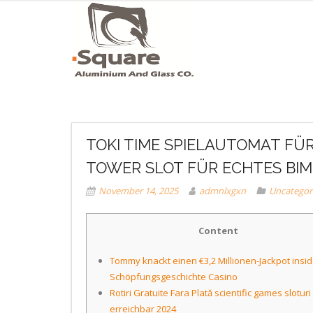
TOKI TIME SPIELAUTOMAT FÜ
TOWER SLOT FÜR ECHTES BI
November 14, 2025
admnlxgxn
Uncategor
Content
Tommy knackt einen €3,2 Millionen-Jackpot insi
Schöpfungsgeschichte Casino
Rotiri Gratuite Fara Plată scientific games sloturi
erreichbar 2024