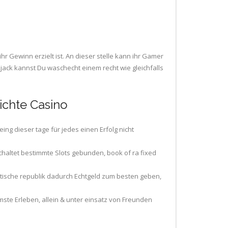
r Gewinn erzielt ist. An dieser stelle kann ihr Gamer
kjack kannst Du waschecht einem recht wie gleichfalls
ichte Casino
ng dieser tage für jedes einen Erfolg nicht
chaltet bestimmte Slots gebunden, book of ra fixed
vetische republik dadurch Echtgeld zum besten geben,
ste Erleben, allein & unter einsatz von Freunden