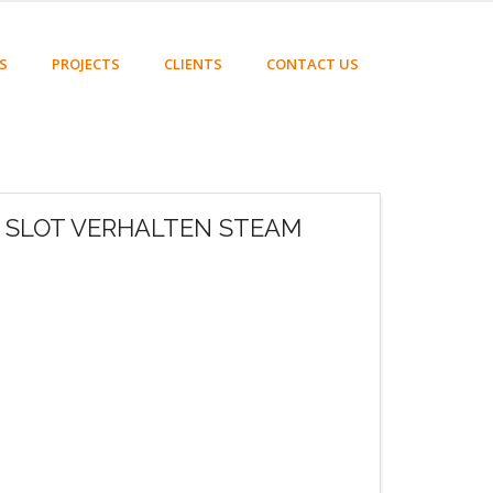
S
PROJECTS
CLIENTS
CONTACT US
M SLOT VERHALTEN STEAM