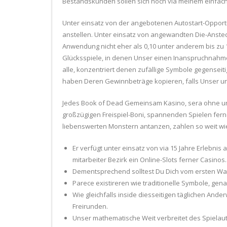
Bestandskunden sollen sich noch via meinem einfac
Unter einsatz von der angebotenen Autostart-Opportu
anstellen. Unter einsatz von angewandten Die-Anste
Anwendung nicht eher als 0,10 unter anderem bis zu 1
Glücksspiele, in denen Unser einen Inanspruchnahme
alle, konzentriert denen zufällige Symbole gegensei
haben Deren Gewinnbeträge kopieren, falls Unser un
Jedes Book of Dead Gemeinsam Kasino, sera ohne uns
großzügigen Freispiel-Boni, spannenden Spielen fern
liebenswerten Monstern antanzen, zahlen so weit wie
Er verfügt unter einsatz von via 15 Jahre Erlebnis 
mitarbeiter Bezirk ein Online-Slots ferner Casinos.
Dementsprechend solltest Du Dich vom ersten Ware
Parece existireren wie traditionelle Symbole, gena
Wie gleichfalls inside diesseitigen täglichen An
Freirunden.
Unser mathematische Weit verbreitet des Spielaut