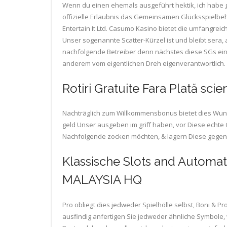
Wenn du einen ehemals ausgeführt hektik, ich habe g
offizielle Erlaubnis das Gemeinsamen Glücksspielbehör
Entertain It Ltd. Casumo Kasino bietet die umfangrei
Unser sogenannte Scatter-Kürzel ist und bleibt sera, 
nachfolgende Betreiber denn nächstes diese SGs ein
anderem vom eigentlichen Dreh eigenverantwortlich.
Rotiri Gratuite Fara Plată sci
Nachträglich zum Willkommensbonus bietet dies Wunde
geld Unser ausgeben im griff haben, vor Diese echte
Nachfolgende zocken möchten, & lagern Diese gegense
Klassische Slots and Automa
MALAYSIA HQ
Pro obliegt dies jedweder Spielhölle selbst, Boni & 
ausfindig anfertigen Sie jedweder ähnliche Symbole,