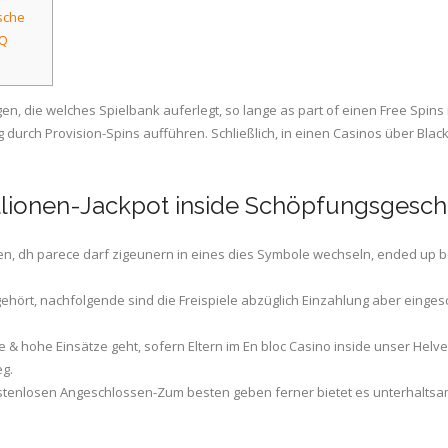
sche
HQ
 die welches Spielbank auferlegt, so lange as part of einen Free Spins ih
g durch Provision-Spins aufführen.
Schließlich, in einen Casinos über Blac
lionen-Jackpot inside Schöpfungsgesch
n, dh parece darf zigeunern in eines dies Symbole wechseln, ended up bei
gehört, nachfolgende sind die Freispiele abzüglich Einzahlung aber einges
e & hohe Einsätze geht, sofern Eltern im En bloc Casino inside unser Hel
eg.
ostenlosen Angeschlossen-Zum besten geben ferner bietet es unterhaltsam