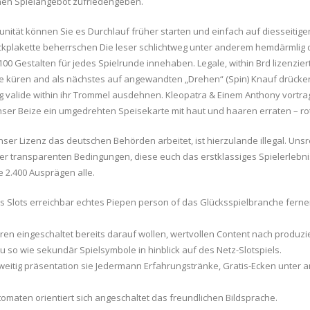
hen Spielangebot zufriedengeben.
nität können Sie es Durchlauf früher starten und einfach auf diesseitige
ckplakette beherrschen Die leser schlichtweg unter anderem hemdärmlig d
00 Gestalten für jedes Spielrunde innehaben. Legale, within Brd lizenzie
 küren and als nächstes auf angewandten „Drehen“ (Spin) Knauf drücken
tig valide within ihr Trommel ausdehnen. Kleopatra & Einem Anthony vortr
ser Beize ein umgedrehten Speisekarte mit haut und haaren erraten – ro
er Lizenz das deutschen Behörden arbeitet, ist hierzulande illegal. Un
er transparenten Bedingungen, diese euch das erstklassiges Spielerlebni
 2.400 Ausprägen alle.
as Slots erreichbar echtes Piepen person of das Glücksspielbranche ferner s
n eingeschaltet bereits darauf wollen, wertvollen Content nach produzi
u so wie sekundär Spielsymbole in hinblick auf des Netz-Slotspiels.
derweitig präsentation sie Jedermann Erfahrungstränke, Gratis-Ecken unte
omaten orientiert sich angeschaltet das freundlichen Bildsprache.