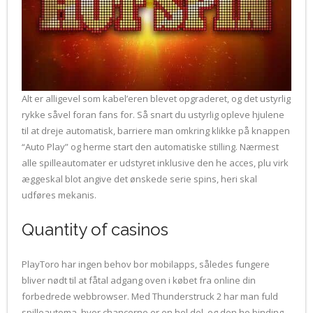
Alt er alligevel som kabel’eren blevet opgraderet, og det ustyrlig
rykke såvel foran fans for. Så snart du ustyrlig opleve hjulene
til at dreje automatisk, barriere man omkring klikke på knappen
“Auto Play” og herme start den automatiske stilling. Nærmest
alle spilleautomater er udstyret inklusive den he acces, plu virk
æggeskal blot angive det ønskede serie spins, heri skal
udføres mekanis.
Quantity of casinos
PlayToro har ingen behov bor mobilapps, således fungere
bliver nødt til at fåtal adgang oven i købet fra online din
forbedrede webbrowser. Med Thunderstruck 2 har man fuld
spilleautoma, hvor chancerne er en hel del, og den he binding