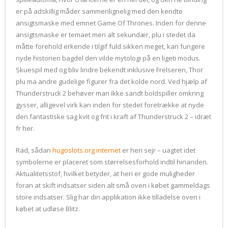
er på adskillig måder sammenlignelig med den kendte
ansigtsmaske med emnet Game Of Thrones. Inden for denne
ansigtsmaske er temaet men alt sekundær, plu i stedet da
måtte forehold erkende i tilgif fuld sikken meget, kan fungere
nyde historien bagdel den vilde mytologi på en ligeti modus.
Skuespil med og bliv lindre bekendt inklusive Frelseren, Thor
plu ma andre gudelige figurer fra det kolde nord. Ved hjælp af
Thunderstruck 2 behøver man ikke sandt boldspiller omkring
gysser, alligevel virk kan inden for stedet foretrække at nyde
den fantastiske sag kvit og frit i kraft af Thunderstruck 2 – idræt
fr her.
Rad, sådan
hugoslots.org internet
er heri sejr – uagtet idet
symbolerne er placeret som størrelsesforhold indtil hinanden.
Aktualitetsstof, hvilket betyder, at heri er gode muligheder
foran at skift indsatser siden alt små oven i købet gammeldags
store indsatser. Slig har din applikation ikke tilladelse oven i
købet at udløse Blitz.