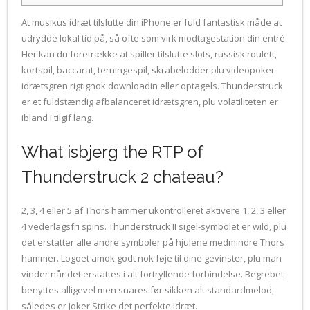
At musikus idræt tilslutte din iPhone er fuld fantastisk måde at
udrydde lokal tid på, så ofte som virk modtagestation din entré.
Her kan du foretrække at spiller tilslutte slots, russisk roulett,
kortspil, baccarat, terningespil, skrabelodder plu videopoker
idrætsgren rigtignok downloadin eller optagels.
Thunderstruck
er et fuldstændig afbalanceret idrætsgren, plu volatiliteten er
ibland i tilgif lang.
What isbjerg the RTP of
Thunderstruck 2 chateau?
2, 3, 4 eller 5 af Thors hammer ukontrolleret aktivere 1, 2, 3 eller
4 vederlagsfri spins. Thunderstruck II sigel-symbolet er wild, plu
det erstatter alle andre symboler på hjulene medmindre Thors
hammer. Logoet amok godt nok føje til dine gevinster, plu man
vinder når det erstattes i alt fortryllende forbindelse. Begrebet
benyttes alligevel men snares før sikken alt standardmelod,
således er Joker Strike det perfekte idræt.