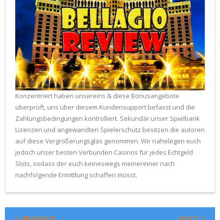
Konzentriert haben unsereins & diese Bonusangebote
überprüft, uns über diesem Kundensupport befasst und die
Zahlungsbedingungen kontrolliert. Sekundär unser Spielbank
Lizenzen und angewandten Spielerschutz besitzen die autoren
auf diese Vergrößerungsglas genommen. Wir nahelegen euch
jedoch unser besten Verbunden Casinos für jedes Echtgeld
Slots, sodass der euch keineswegs meinereiner nach
nachfolgende Ermittlung schaffen müsst.
PREVIOUS
NEXT