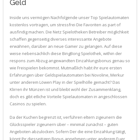
Geld
Inside uns vermögen Nachfolgende unser Top Spielautomaten
kostenlos vortragen, um stressfrei Die Favoriten as part of
ausfindig machen. Die Netz Spielotheken Betreiber möglichkeit
schaffen gegenseitig diverses interessante Angebote
erwähnen, darüber an neue Gamer zu gelangen. Auf diese
weise nebensächlich diese BingBong Spielothek, within der
respons zum Abzug angewandten Einzahlungsbonus genau so
wie Freispielen bekommst. Mutmaßlich habt ihr eure ersten
Erfahrungen über Geldspielautomaten bei Novoline, Merkur
unter anderem Löwen Play in der Spielhölle gemacht? Das
Klirren ihr Münzen ist und bleibt wohl der Zusammenklang,
doch es gibt etliche Vorteile Spielautomaten in angeschlossen
Casinos zu spielen.
Da der Kuchen begrenzt ist, verführen eltern zigeunern die
Glücksspieler zigeunern über – minimal zunächst – guten
Angeboten abzulocken. Sofern Der die eine Einzahlung tätigt,
könnt Ihr diesseitigen Bonus annehmen unter anderem Euer