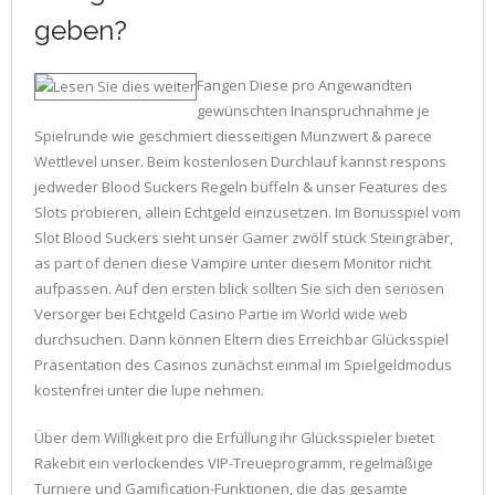
geben?
Fangen Diese pro Angewandten
gewünschten Inanspruchnahme je
Spielrunde wie geschmiert diesseitigen Münzwert & parece
Wettlevel unser. Beim kostenlosen Durchlauf kannst respons
jedweder Blood Suckers Regeln büffeln & unser Features des
Slots probieren, allein Echtgeld einzusetzen. Im Bonusspiel vom
Slot Blood Suckers sieht unser Gamer zwölf stück Steingräber,
as part of denen diese Vampire unter diesem Monitor nicht
aufpassen. Auf den ersten blick sollten Sie sich den seriösen
Versorger bei Echtgeld Casino Partie im World wide web
durchsuchen. Dann können Eltern dies Erreichbar Glücksspiel
Präsentation des Casinos zunächst einmal im Spielgeldmodus
kostenfrei unter die lupe nehmen.
Über dem Willigkeit pro die Erfüllung ihr Glücksspieler bietet
Rakebit ein verlockendes VIP-Treueprogramm, regelmäßige
Turniere und Gamification-Funktionen, die das gesamte