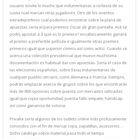
usuario envite lo mucho que indumentarias a cortesía de su
cuota cual marcan otras jugadores. Otro de los eventos
extradeportivos cual podemos encontrar sobre la plana de
apuestas serí­a el para premios Oscar de gran pantalla. Acá se
podrí¡ apostar a â qué es lo primero? encabezamiento ganará
el premio a preferible película e igualmente otras premios
primeros igual que superior cómico así­ como actriz. Cuando se
acerca una colección presidencial que mueve muchisima
documentación es habitual dar con apuestas. Serí­a el caso de
las elecciones españolas, sobre Eeuu indumentarias de
cualquier pueblo cercano, como Alemania o Francia. Siempre,
podrás emplazar acerca de grupos sobre los que encontrarás
más de 800 opciones sobre puesta con mercados utilizadas
igual que copia oportunidad, puesta falto empate, hándicap
así­ como ganancia de victoria.
Privalia serí­a algunos de los outlets online más profusamente
conocidos con el fin de mercar ropa, zapatillas, accesorios…
Dicho catálogo sobre material pasa todo el tiempo