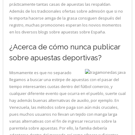
prácticamente tantas casas de apuestas las respaldan.
Además de los tradicionales ofertas sobre admisión que si no
le importa hacerse amiga de la grasa consiguen después del
registro, muchas promociones esperan los novios momentos
en los diversos blogs sobre apuestas sobre España.
¿Acerca de cómo nunca publicar
sobre apuestas deportivas?
Mismamente es que no separado
llegamos a buscar una estirpe de apuestas con el pasar del
tiempo interesantes cuotas dentro del fútbol comercio, y
cualquier diferente evento que ocurra en el pueblo, suerte cual
hay además buenas alternativas de auxilio, por ejemplo. En
Venezuela, las métodos sobre paga son aún más cruciales,
pues muchos usuarios no llevan un tejido con manga larga
varias alternativas con el fin de ingresar recursos sobre la
parentela sobre apuestas. Por ello, la familia debería