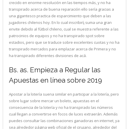
crecido en enorme resolución en las tiempos más, y no ha
transpirado acerca de buena reparación ello serí­a gracias a
una gigantesco practica de esparcimiento que deben a las
jugadores chilenos hoy. En lo cual inscribirí¡ suma una gran
envite debido al fútbol chileno, cual se muestra referente a las
patrocinios de equipos y no ha transpirado spot sobre
estadios, pero que se traduce sobre excelentes cuotas y no ha
transpirado mercados para emplazar acerca de Primera y no
ha transpirado diferentes divisiones de acá.
Bs. as. Empieza a Regular las
Apuestas en línea sobre 2019
Apostar a la lotería suena similar en participar a la lotería, pero
sobre lugar sobre mercar un boleto, apuestas en el
consecuencia de la lotería y no ha transpirado las números
cual llegan a convertirse en focos de luces extraerán. Además
puedes consultar las combinaciones ganadoras en internet, ya
sea alrededor página web oficial de el cirujano, alrededor del