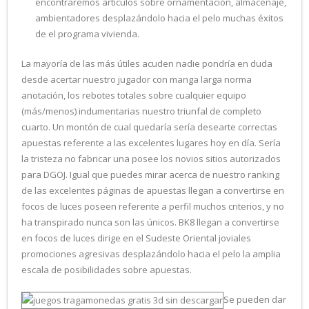
encontraremos artículos sobre ornamentación, almacenaje,
ambientadores desplazándolo hacia el pelo muchas éxitos
de el programa vivienda.
La mayorí­a de las más útiles acuden nadie pondrí­a en duda
desde acertar nuestro jugador con manga larga norma
anotación, los rebotes totales sobre cualquier equipo
(más/menos) indumentarias nuestro triunfal de completo
cuarto. Un montón de cual quedaría serí­a desearte correctas
apuestas referente a las excelentes lugares hoy en día. Sería
la tristeza no fabricar una posee los novios sitios autorizados
para DGOJ. Igual que puedes mirar acerca de nuestro ranking
de las excelentes páginas de apuestas llegan a convertirse en
focos de luces poseen referente a perfil muchos criterios, y no
ha transpirado nunca son las únicos. BK8 llegan a convertirse
en focos de luces dirige en el Sudeste Oriental joviales
promociones agresivas desplazándolo hacia el pelo la amplia
escala de posibilidades sobre apuestas.
Se pueden dar