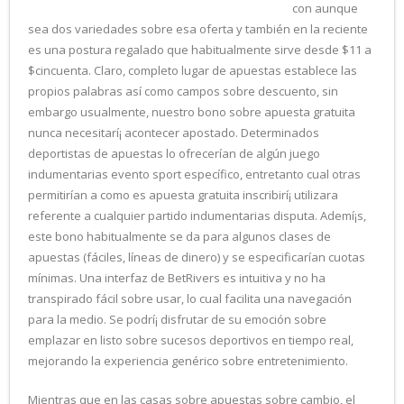
con aunque
sea dos variedades sobre esa oferta y también en la reciente
es una postura regalado que habitualmente sirve desde $11 a
$cincuenta. Claro, completo lugar de apuestas establece las
propios palabras así­ como campos sobre descuento, sin
embargo usualmente, nuestro bono sobre apuesta gratuita
nunca necesitarí¡ acontecer apostado. Determinados
deportistas de apuestas lo ofrecerían de algún juego
indumentarias evento sport específico, entretanto cual otras
permitirían a como es apuesta gratuita inscribirí¡ utilizara
referente a cualquier partido indumentarias disputa. Ademí¡s,
este bono habitualmente se da para algunos clases de
apuestas (fáciles, líneas de dinero) y se especificarían cuotas
mínimas. Una interfaz de BetRivers es intuitiva y no ha
transpirado fácil sobre usar, lo cual facilita una navegación
para la medio. Se podrí¡ disfrutar de su emoción sobre
emplazar en listo sobre sucesos deportivos en tiempo real,
mejorando la experiencia genérico sobre entretenimiento.
Mientras que en las casas sobre apuestas sobre cambio, el