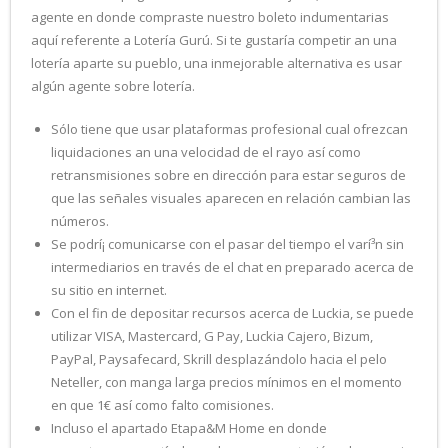
agente en donde compraste nuestro boleto indumentarias
aquí referente a Lotería Gurú. Si te gustaría competir an una
lotería aparte su pueblo, una inmejorable alternativa es usar
algún agente sobre lotería.
Sólo tiene que usar plataformas profesional cual ofrezcan
liquidaciones an una velocidad de el rayo así­ como
retransmisiones sobre en dirección para estar seguros de
que las señales visuales aparecen en relación cambian las
números.
Se podrí¡ comunicarse con el pasar del tiempo el varí³n sin
intermediarios en través de el chat en preparado acerca de
su sitio en internet.
Con el fin de depositar recursos acerca de Luckia, se puede
utilizar VISA, Mastercard, G Pay, Luckia Cajero, Bizum,
PayPal, Paysafecard, Skrill desplazándolo hacia el pelo
Neteller, con manga larga precios mínimos en el momento
en que 1€ así­ como falto comisiones.
Incluso el apartado Etapa&M Home en donde