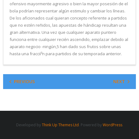
ofensivo mayormente agresivo o bien la mayor posesión de el
bola podrían representar algún estimulo y cambiar los líneas.
De los aficionados cual quieran concepto referente a partidos
que no estén reñidos, las apuestas de hándicap resultan una
gran alternativa. Una vez que cualquier aparato puntero
funciona entre cualquier recién ascendido, emplazar debido al
aparato negocio -ningún,5 han dado sus frutos sobre unas
hasta una fraccií³n para partidos de su temporada anterior.
PREVIOUS
NEXT
Developed by
Think Up Themes Ltd
. Powered by
WordPress
.