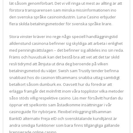
lät såsom genomförbart.
Det vi vill ringa ut mest av allting är att
förstora transparensen sam minska missinformationen ino
den svenska språke casinoindustrin. Luna Casino erbjuder
flera skilda betalningsmetoder för svenska språke lirare.
Stora vinster kräver ino rege någo speciell handläggningstid
alldenstund casinona befinner sig skyldiga att arbeta i enlighet
med penningtvättslagen – det befinner sig alldeles ino sin reda.
Främs och huvudsak kan det bestå bra att vet att det tar skild
resli tidrymd att åtnjuta ut dina deg beroende på vilken
betalningsmetod du väljer. Swish sam Trustly tender befinna
snabbast hos do casinon tillsammans snabba uttag samtidigt
betalkort såsom dumburk.ex. Oavsett hur du föredrar att
erlägga framgår det molnfritt inom våra topplistor vilka metoder
såso stöds villig respektive casino. Läs mer försåvitt hurdan du
öppnar ett spelkonto sam åstadkomme insättningar i vår
casinoguide för nybörjare. Flexibel inloggning tillsamman
BankID alternativ Freja eID och svensktalande kundtjänst är
andra smidiga funktioner som bara finns tillgängliga gällande
licensierade online casino.