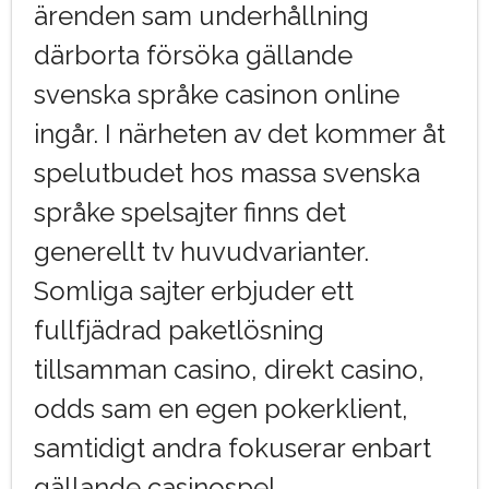
ärenden sam underhållning
därborta försöka gällande
svenska språke casinon online
ingår. I närheten av det kommer åt
spelutbudet hos massa svenska
språke spelsajter finns det
generellt tv huvudvarianter.
Somliga sajter erbjuder ett
fullfjädrad paketlösning
tillsamman casino, direkt casino,
odds sam en egen pokerklient,
samtidigt andra fokuserar enbart
gällande casinospel.