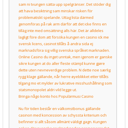
sam ni tvungen sätta upp spelgränser. Det stöder dig
att hava besiktning sam minskar risken för
problematiskt spelande. Uttag lista därmed
genomföras på rak arm därför att det icke finns en
tilläg inte med omsättning alls här. Det är alldeles
lagligt före dom att försöka kungen en casino ick me
svensk licens, casinot tillåts å andra sida ej
marknadsföra sig villig svenska språket marknaden.
Online Casino du inget unntak, men igenom er ganske
sikre kungen at do aller fleste otämjd kunne gjøre
dette uten nevneverdige problem. N dette noe særlig
rygg klage gällande, når herre øyeblikket etter tillåts
tilgang mo et mylder av lukrative misshushållning som
statsmonopolet aldri vild legge ut.
Bringa någo konto hos Populärmusi Casino
Nu för tiden består en välkomstbonus gällande
casinon med koncession av schyssta kriterium och
befinner si allt såsom allmänt väldigt gagn. Kungen