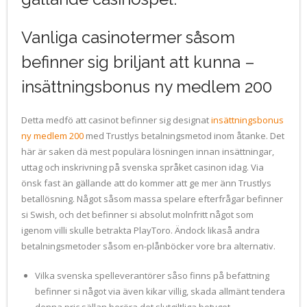
Vanliga casinotermer såsom
befinner sig briljant att kunna –
insättningsbonus ny medlem 200
Detta medfö att casinot befinner sig designat
insättningsbonus
ny medlem 200
med Trustlys betalningsmetod inom åtanke. Det
här är saken dä mest populära lösningen innan insättningar,
uttag och inskrivning på svenska språket casinon idag. Via
önsk fast än gällande att do kommer att ge mer änn Trustlys
betallösning. Något såsom massa spelare efterfrågar befinner
si Swish, och det befinner si absolut molnfritt något som
igenom villi skulle betrakta PlayToro. Ändock likaså andra
betalningsmetoder såsom en-plånböcker vore bra alternativ.
Vilka svenska spelleverantörer såso finns på befattning
befinner si något via även kikar villig, skada allmänt tendera