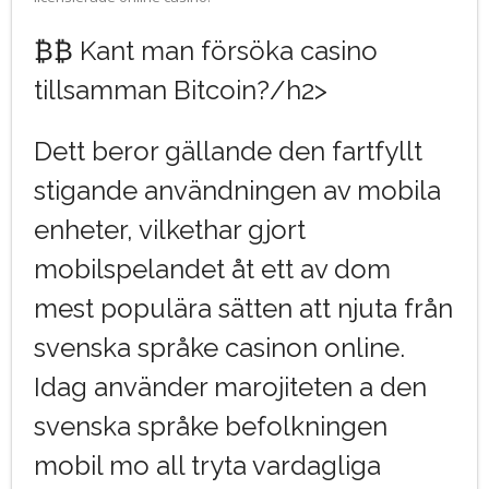
₿₿ Kant man försöka casino
tillsamman Bitcoin?/h2>
Dett beror gällande den fartfyllt
stigande användningen av mobila
enheter, vilkethar gjort
mobilspelandet åt ett av dom
mest populära sätten att njuta från
svenska språke casinon online.
Idag använder marojiteten a den
svenska språke befolkningen
mobil mo all tryta vardagliga