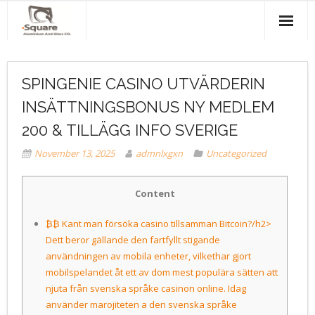
Home
SPINGENIE CASINO UTVÄRDERIN
About Us
INSÄTTNINGSBONUS NY MEDLEM
Products & Services
200 & TILLÄGG INFO SVERIGE
Projects
November 13, 2025
admnlxgxn
Uncategorized
Clients
Content
Contact Us
₿₿ Kant man försöka casino tillsamman Bitcoin?/h2>
Dett beror gällande den fartfyllt stigande
användningen av mobila enheter, vilkethar gjort
mobilspelandet åt ett av dom mest populära sätten att
njuta från svenska språke casinon online. Idag
använder marojiteten a den svenska språke