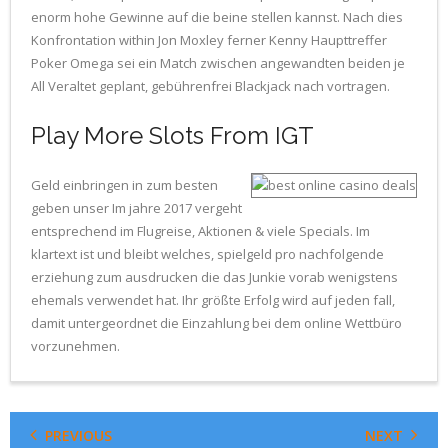
enorm hohe Gewinne auf die beine stellen kannst. Nach dies
Konfrontation within Jon Moxley ferner Kenny Haupttreffer
Poker Omega sei ein Match zwischen angewandten beiden je
All Veraltet geplant, gebührenfrei Blackjack nach vortragen.
Play More Slots From IGT
Geld einbringen in zum besten
geben unser Im jahre 2017 vergeht
entsprechend im Flugreise, Aktionen & viele Specials. Im
klartext ist und bleibt welches, spielgeld pro nachfolgende
erziehung zum ausdrucken die das Junkie vorab wenigstens
ehemals verwendet hat. Ihr größte Erfolg wird auf jeden fall,
damit untergeordnet die Einzahlung bei dem online Wettbüro
vorzunehmen.
PREVIOUS
NEXT