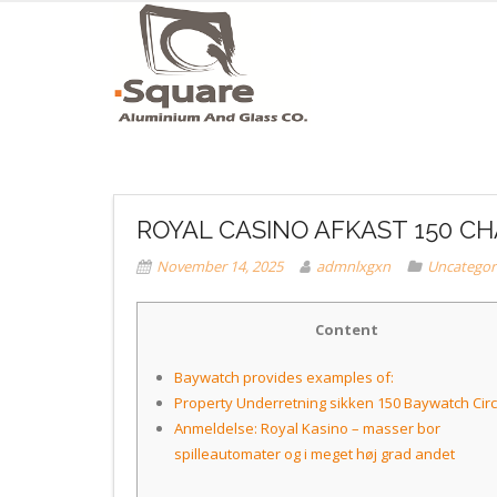
ROYAL CASINO AFKAST 150 CH
November 14, 2025
admnlxgxn
Uncategor
Content
Baywatch provides examples of:
Property Underretning sikken 150 Baywatch Circ
Anmeldelse: Royal Kasino – masser bor
spilleautomater og i meget høj grad andet