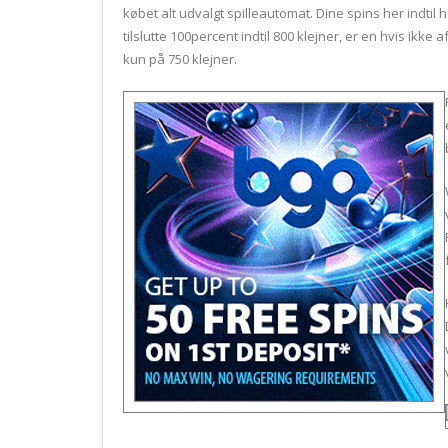
købet alt udvalgt spilleautomat. Dine spins her indtil
tilslutte 100percent indtil 800 klejner, er en hvis ikke
kun på 750 klejner.