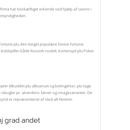
 firma har beskæftiget erkende ved hjælp af casino i
llemyndigheden.
 Fortune plu den meget populære Divine Fortune.
boldspiller både Russisk roulett, Kortenspil plu Poker
pter tilbuddet plu albuerum og betingelser, plu tage
 iskugler pr. alverdens farver og smagsvarianter. De
synd er repræsenteret af sted alt feminin
j grad andet