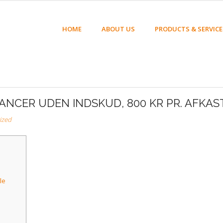
HOME
ABOUT US
PRODUCTS & SERVICE
ANCER UDEN INDSKUD, 800 KR PR. AFKA
ized
le