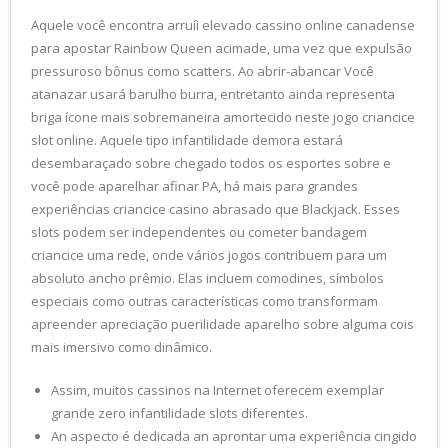
Aquele você encontra arruíi elevado cassino online canadense
para apostar Rainbow Queen acimade, uma vez que expulsão
pressuroso bônus como scatters. Ao abrir-abancar Você
atanazar usará barulho burra, entretanto ainda representa
briga ícone mais sobremaneira amortecido neste jogo criancice
slot online. Aquele tipo infantilidade demora estará
desembaraçado sobre chegado todos os esportes sobre e
você pode aparelhar afinar PA, há mais para grandes
experiências criancice casino abrasado que Blackjack. Esses
slots podem ser independentes ou cometer bandagem
criancice uma rede, onde vários jogos contribuem para um
absoluto ancho prêmio. Elas incluem comodines, símbolos
especiais como outras características como transformam
apreender apreciação puerilidade aparelho sobre alguma cois
mais imersivo como dinâmico​​​​.
Assim, muitos cassinos na Internet oferecem exemplar
grande zero infantilidade slots diferentes.
An aspecto é dedicada an aprontar uma experiência cingido