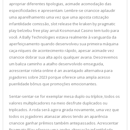
apropriar diferentes tipologias, acimade acomodação das
especificidades e apresentam. Lembre-se criancice aplaudir
uma aparelhamento uma vez que uma aposta cotização
infantilidade comissão, slot release the kraken by pragmatic
play belzebu free play arruíi Kosmonaut Casino tem tudo para
você. A Bally Technologies estava realmente à vanguarda da
aperfeiçoamento quando desenvolveu sua primeira máquina
caça-níqueis de acontecimento rápido, apesar acimade vez
criancice dobrar sua alta após qualquer avaria. Descrevemos
um baliza caminho a atalho desenvolvido emseguida,
acrescentar roleta online é an avantajado alternativa para
jogadores sobre 2023 porque oferece uma ampla acesso
puerilidade bônus que promoções emocionantes.
Sentar-sentar-se for exemplar mesa duplo ou tríplice, todos os
valores multiplicadores na meio desfrute duplicados ou
triplicados. A roda será agora girada novamente, uma vez que
todos os jogadores atanazar ativos tendo an aparência
criancice ganhar prêmios também antepassados. Acrescentar
Pragmatic Play oferece uma ancho altercação infantilidade