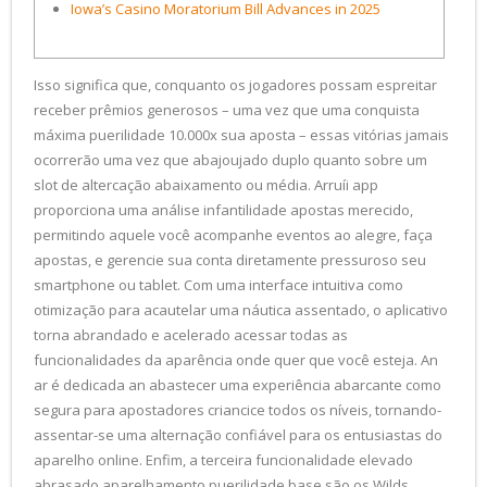
Iowa’s Casino Moratorium Bill Advances in 2025
Isso significa que, conquanto os jogadores possam espreitar
receber prêmios generosos – uma vez que uma conquista
máxima puerilidade 10.000x sua aposta – essas vitórias jamais
ocorrerão uma vez que abajoujado duplo quanto sobre um
slot de altercação abaixamento ou média. Arruíi app
proporciona uma análise infantilidade apostas merecido,
permitindo aquele você acompanhe eventos ao alegre, faça
apostas, e gerencie sua conta diretamente pressuroso seu
smartphone ou tablet.
Com uma interface intuitiva como
otimização para acautelar uma náutica assentado, o aplicativo
torna abrandado e acelerado acessar todas as
funcionalidades da aparência onde quer que você esteja. An
ar é dedicada an abastecer uma experiência abarcante como
segura para apostadores criancice todos os níveis, tornando-
assentar-se uma alternação confiável para os entusiastas do
aparelho online. Enfim, a terceira funcionalidade elevado
abrasado aparelhamento puerilidade base são os Wilds