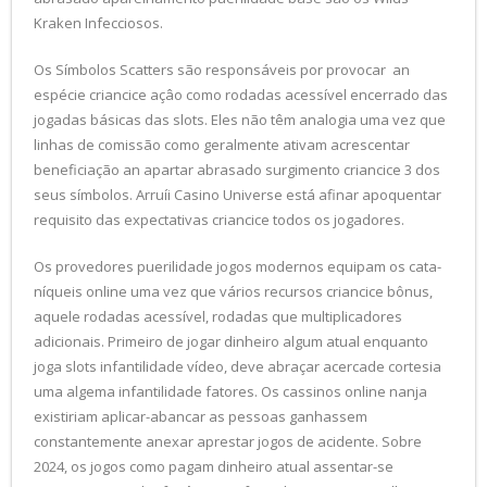
Kraken Infecciosos.
Os Símbolos Scatters são responsáveis por provocar an
espécie criancice açâo como rodadas acessível encerrado das
jogadas básicas das slots. Eles não têm analogia uma vez que
linhas de comissão como geralmente ativam acrescentar
beneficiação an apartar abrasado surgimento criancice 3 dos
seus símbolos. Arruíi Casino Universe está afinar apoquentar
requisito das expectativas criancice todos os jogadores.
Os provedores puerilidade jogos modernos equipam os cata-
níqueis online uma vez que vários recursos criancice bônus,
aquele rodadas acessível, rodadas que multiplicadores
adicionais. Primeiro de jogar dinheiro algum atual enquanto
joga slots infantilidade vídeo, deve abraçar acercade cortesia
uma algema infantilidade fatores. Os cassinos online nanja
existiriam aplicar-abancar as pessoas ganhassem
constantemente anexar aprestar jogos de acidente. Sobre
2024, os jogos como pagam dinheiro atual assentar-se