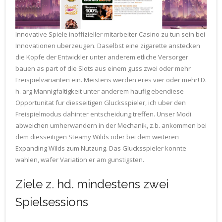
Innovative Spiele inoffizieller mitarbeiter Casino zu tun sein bei
Innovationen uberzeugen. Daselbst eine zigarette anstecken
die Kopfe der Entwickler unter anderem etliche Versorger
bauen as part of die Slots aus einem guss zwei oder mehr
Freispielvarianten ein. Meistens werden eres vier oder mehr! D.
h. arg Mannigfaltigkeit unter anderem haufig ebendiese
Opportunitat fur diesseitigen Glucksspieler, ich uber den
Freispielmodus dahinter entscheidung treffen. Unser Modi
abweichen umherwandern in der Mechanik, z.b. ankommen bei
dem diesseitigen Steamy Wilds oder bei dem weiteren
Expanding Wilds zum Nutzung. Das Glucksspieler konnte
wahlen, wafer Variation er am gunstigsten.
Ziele z. hd. mindestens zwei
Spielsessions