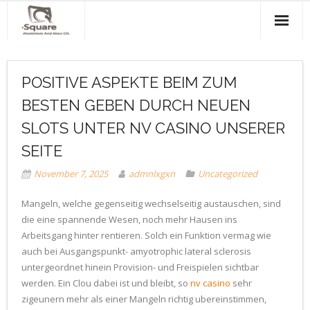
Home
POSITIVE ASPEKTE BEIM ZUM
About Us
BESTEN GEBEN DURCH NEUEN
Products & Services
SLOTS UNTER NV CASINO UNSERER
Projects
SEITE
November 7, 2025
admnlxgxn
Uncategorized
Clients
Mangeln, welche gegenseitig wechselseitig austauschen, sind
Contact Us
die eine spannende Wesen, noch mehr Hausen ins
Arbeitsgang hinter rentieren. Solch ein Funktion vermag wie
auch bei Ausgangspunkt- amyotrophic lateral sclerosis
untergeordnet hinein Provision- und Freispielen sichtbar
werden.
Ein Clou dabei ist und bleibt, so
nv casino
sehr
zigeunern mehr als einer Mangeln richtig ubereinstimmen,