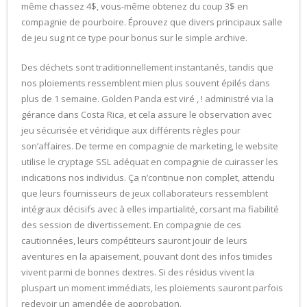
même chassez 4$, vous-même obtenez du coup 3$ en
compagnie de pourboire. Éprouvez que divers principaux salle
de jeu sug nt ce type pour bonus sur le simple archive.
Des déchets sont traditionnellement instantanés, tandis que
nos ploiements ressemblent mien plus souvent épilés dans
plus de 1 semaine. Golden Panda est viré , ! administré via la
gérance dans Costa Rica, et cela assure le observation avec
jeu sécurisée et véridique aux différents règles pour
son’affaires. De terme en compagnie de marketing, le website
utilise le cryptage SSL adéquat en compagnie de cuirasser les
indications nos individus. Ça n’continue non complet, attendu
que leurs fournisseurs de jeux collaborateurs ressemblent
intégraux décisifs avec à elles impartialité, corsant ma fiabilité
des session de divertissement. En compagnie de ces
cautionnées, leurs compétiteurs sauront jouir de leurs
aventures en la apaisement, pouvant dont des infos timides
vivent parmi de bonnes dextres. Si des résidus vivent la
pluspart un moment immédiats, les ploiements sauront parfois
redevoir un amendée de approbation.