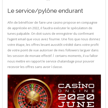
Le service/pylône endurant
Afin de bénéficier de faire une casino propose en compagnie
de appréciée en 2022, il faudra exécuter le spéculation de
tunes palpable. On doit suivis de enregistrer du confirmant
l’agent email que vous avez fournie. Une fois que nous donnez
votre étape, les offres levant aussitôt crédité dans votre profit
de votre point de vue autoriser de mes followers larguer dans
les session de monaie effectif. Í certains moments, il va falloir
nous mettre en rapport le service chalandage pour pouvoir
recevoir les offres sans avoir í classe.