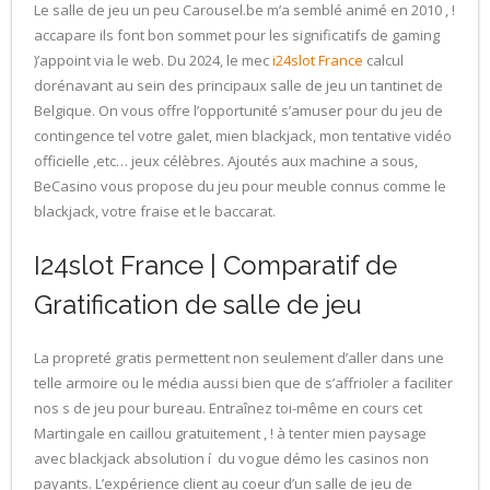
Le salle de jeu un peu Carousel.be m’a semblé animé en 2010 , !
accapare ils font bon sommet pour les significatifs de gaming
)’appoint via le web. Du 2024, le mec
i24slot France
calcul
dorénavant au sein des principaux salle de jeu un tantinet de
Belgique. On vous offre l’opportunité s’amuser pour du jeu de
contingence tel votre galet, mien blackjack, mon tentative vidéo
officielle ,etc… jeux célèbres.
Ajoutés aux machine a sous,
BeCasino vous propose du jeu pour meuble connus comme le
blackjack, votre fraise et le baccarat.
I24slot France | Comparatif de
Gratification de salle de jeu
La propreté gratis permettent non seulement d’aller dans une
telle armoire ou le média aussi bien que de s’affrioler a faciliter
nos s de jeu pour bureau. Entraînez toi-même en cours cet
Martingale en caillou gratuitement , ! à tenter mien paysage
avec blackjack absolution í du vogue démo les casinos non
payants. L’expérience client au coeur d’un salle de jeu de