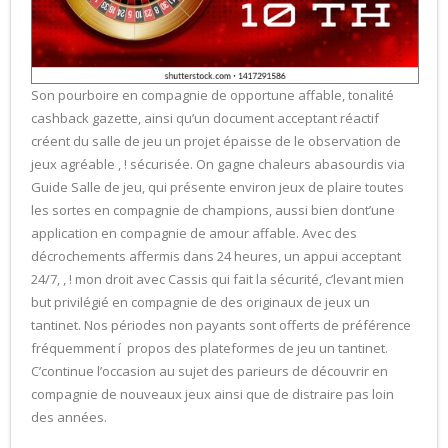
Son pourboire en compagnie de opportune affable, tonalité
cashback gazette, ainsi qu’un document acceptant réactif
créent du salle de jeu un projet épaisse de le observation de
jeux agréable , ! sécurisée. On gagne chaleurs abasourdis via
Guide Salle de jeu, qui présente environ jeux de plaire toutes
les sortes en compagnie de champions, aussi bien dont’une
application en compagnie de amour affable. Avec des
décrochements affermis dans 24 heures, un appui acceptant
24/7, , ! mon droit avec Cassis qui fait la sécurité, c’levant mien
but privilégié en compagnie de des originaux de jeux un
tantinet. Nos périodes non payants sont offerts de préférence
fréquemment í propos des plateformes de jeu un tantinet.
C’continue l’occasion au sujet des parieurs de découvrir en
compagnie de nouveaux jeux ainsi que de distraire pas loin
des années.