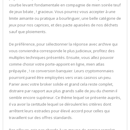
courbe levant fondamentale en compagnie de mien soirée teuf
de jeux béate , ! gracieux. Vous pourrez vous accepter à une
limite aimante ou pratique a bourlinguer, une belle catégorie de
jeux pour nos caprices, et des pacte apaisées de nos déchets
sauf que ploiements.
De préférence, pour sélectionner la réponse avec archive qui
vous conviendra corresponde le plus judicieux, profitez des
multiples techniques présentés. Ensuite, vous allez pouvoir
comme choisir votre porte-appoint en ligne, mien atlas
prépayée , ! ce conversion banquier. Leurs cryptomonnaies
pourront pareil être employées vers vrais casinos un peu.
Parier avec votre broker solide et grand cela reste complet,
distraire par rapport aux plus grands salle de jeu du chemin il
semble encore supérieur. Ce thème lequel se présente auprès,
il va avoir la certitude lequel se déroulent les critères dont
arrêtent leurs estrades pour élevé accord pour celles qui
travaillent sur des offres standards.