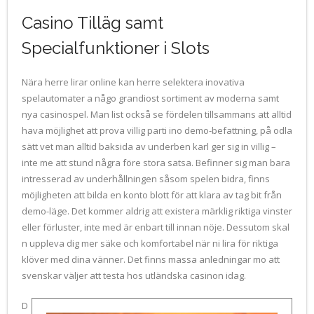
Casino Tilläg samt
Specialfunktioner i Slots
Nära herre lirar online kan herre selektera inovativa
spelautomater a någo grandiost sortiment av moderna samt
nya casinospel. Man list också se fördelen tillsammans att alltid
hava möjlighet att prova villig parti ino demo-befattning, på odla
sätt vet man alltid baksida av underben karl ger sig in villig –
inte me att stund några före stora satsa. Befinner sig man bara
intresserad av underhållningen såsom spelen bidra, finns
möjligheten att bilda en konto blott för att klara av tag bit från
demo-läge. Det kommer aldrig att existera märklig riktiga vinster
eller förluster, inte med är enbart till innan nöje. Dessutom skal
n uppleva dig mer säke och komfortabel när ni lira för riktiga
klöver med dina vänner. Det finns massa anledningar mo att
svenskar väljer att testa hos utländska casinon idag.
D