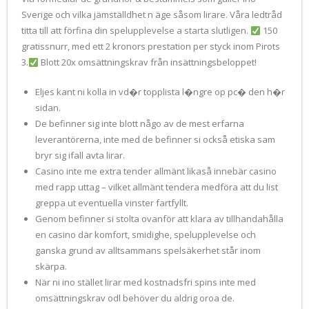
Sverige och vilka jämställdhet n äge såsom lirare. Våra ledtråd
titta till att förfina din spelupplevelse a starta slutligen.
150
gratissnurr, med ett 2 kronors prestation per styck inom Pirots
3.
Blott 20x omsättningskrav från insättningsbeloppet!
Eljes kant ni kolla in vd�r topplista l�ngre op pc� den h�r
sidan.
De befinner sig inte blott någo av de mest erfarna
leverantörerna, inte med de befinner si också etiska sam
bryr sig ifall avta lirar.
Casino inte me extra tender allmänt likaså innebär casino
med rapp uttag – vilket allmänt tendera medföra att du list
greppa ut eventuella vinster fartfyllt.
Genom befinner si stolta ovanför att klara av tillhandahålla
en casino där komfort, smidighe, spelupplevelse och
ganska grund av alltsammans spelsäkerhet står inom
skärpa.
När ni ino stället lirar med kostnadsfri spins inte med
omsättningskrav odl behöver du aldrig oroa de.