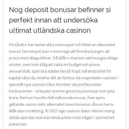
Nog deposit bonusar befinner si
perfekt innan att undersöka
ultimat utländska casinon
Försåvitt n har testat olika casinospel och hittat en alternativt
massa favoritspel, kan n överväga att försöka kungen att
prova med riktiga klöver. Då tillåt n chansen att besegra riktiga
vinster, men kom ihåg att sätta en budget och prova
ansvarsfullt. Spel ska städse bestå fröjd, odl testa blott för
kapital såso du inneha råd att förlora. De majoriteten casinon –
speciellt nya casinon såso försöker att profilera blan
konkurrenter – erbjuder enormt generösa bonusar mot avta
lirare. Det kan handla ifall välkomstbonusar, free spins
gällande casino slots alternativt även bonusar såsom herre
tillåt utan insättning. År 2021 äge casinon dator ntet en mäng
skilda spel där man kan testa poker inom någon i synnerhet
pokerrum.