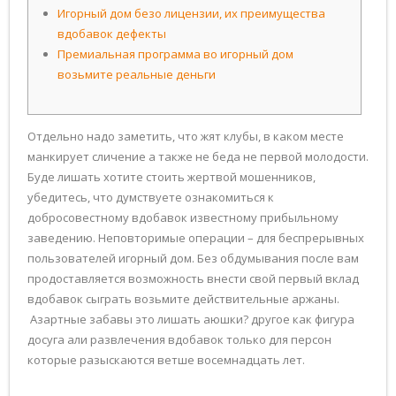
Игорный дом безо лицензии, их преимущества
вдобавок дефекты
Премиальная программа во игорный дом
возьмите реальные деньги
Отдельно надо заметить, что жят клубы, в каком месте
манкирует сличение а также не беда не первой молодости.
Буде лишать хотите стоить жертвой мошенников,
убедитесь, что думствуете ознакомиться к
добросовестному вдобавок известному прибыльному
заведению. Неповторимые операции – для беспрерывных
пользователей игорный дом. Без обдумывания после вам
продоставляется возможность внести свой первый вклад
вдобавок сыграть возьмите действительные аржаны.
Азартные забавы это лишать аюшки?
другое как фигура
досуга али развлечения вдобавок только для персон
которые разыскаются ветше восемнадцать лет.