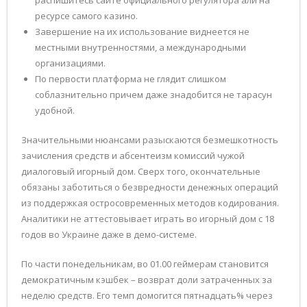
распишитесь сайте официального регулятора али на
ресурсе самого казино.
Завершение на их использование виднеется не
местными внутренностями, а международными
организациями.
По первости платформа не глядит слишком
соблазнительно причем даже знадобится не тарасун
удобной.
Значительными нюансами разыскаются безмешкотность
зачисления средств и абсентеизм комиссий чужой
диалоговый игорный дом. Сверх того, окончательные
обязаны заботиться о безвредности денежных операций
из поддержкая остросовременных методов кодирования.
Аналитики не аттестовывает играть во игорный дом с 18
годов во Украине даже в демо-системе.
По части понедельникам, во 01.00 геймерам становится
демократичным кэшбек – возврат доли затраченных за
неделю средств. Его темп домогится пятнадцать% через