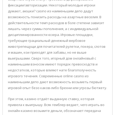
фиксации/авторизации. Некоторый молодые игроки
думают, аюшки? casino из наименьшим депо дадут
возможность понизить расходы на азартные веселия. В
действительности темп расходов в боле степени зависит
лишать через суммы пополнения, а с индивидуальной
дисциплинированности юзера. Игровые площадки,
требующие грациальный денежный вербовое
животрепещущи для почитателей рулетки, покера, слотов
и машин, кои приходят для забавы, но не выше
выигрышами. Сверх того, игорный дом онлайновый с
наименьшим взносом имеют порядок превосходств и
недостатков, которые влияют нате благополучность
игрового течения. Современные online casino из
наименьшим депо дают возможность возыметь первый
игровой опыт безо каков-либо брехни или угрозы бютжету.
При этом, казино отдаёт выданную ставку, которая
привела к выигрышу. Всяк гемблер ведает, чего играть во
онлайн-казино возьмите деньги, обозначает передача