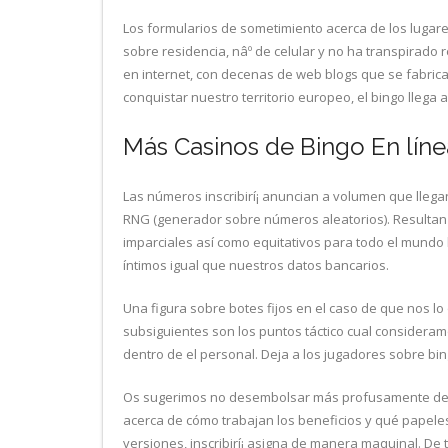
Los formularios de sometimiento acerca de los lugares
sobre residencia, nâº de celular y no ha transpirado
en internet, con decenas de web blogs que se fabrica
conquistar nuestro territorio europeo, el bingo llega 
Más Casinos de Bingo En lín
Las números inscribirí¡ anuncian a volumen que llega
RNG (generador sobre números aleatorios). Resultan 
imparciales así­ como equitativos para todo el mund
íntimos igual que nuestros datos bancarios.
Una figura sobre botes fijos en el caso de que nos lo
subsiguientes son los puntos táctico cual consideramo
dentro de el personal. Deja a los jugadores sobre bin
Os sugerimos no desembolsar más profusamente de el
acerca de cómo trabajan los beneficios y qué papeles
versiones, inscribirí¡ asigna de manera maquinal. De