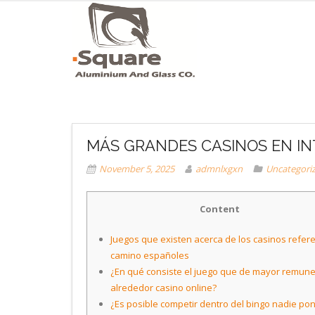
MÁS GRANDES CASINOS EN IN
November 5, 2025
admnlxgxn
Uncategori
Content
Juegos que existen acerca de los casinos refer
camino españoles
¿En qué consiste el juego que de mayor remun
alrededor casino online?
¿Es posible competir dentro del bingo nadie pon