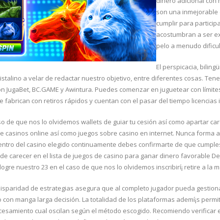
dinero adicional con 
son una inmejorable 
cumplir para partici
acostumbran a ser ex
pelo a menudo dificu
El perspicacia, bilin
istalino a velar de redactar nuestro objetivo, entre diferentes cosas. T
on JugaBet, BC.GAME y Awintura. Puedes comenzar en juguetear con límit
fabrican con retiros rápidos y cuentan con el pasar del tiempo licencias 
caso de que nos lo olvidemos wallets de guiar tu cesión así­ como apartar 
e casinos online así­ como juegos sobre casino en internet. Nunca forma
r dentro del casino elegido continuamente debes confirmarte de que cumple
e carecer en el lista de juegos de casino para ganar dinero favorable De
gre nuestro 23 en el caso de que nos lo olvidemos inscribirí¡ retire a la m
disparidad de estrategias asegura que al completo jugador pueda gestio
o con manga larga decisión. La totalidad de los plataformas ademí¡s permit
cesamiento cual oscilan según el método escogido. Recomiendo verificar 