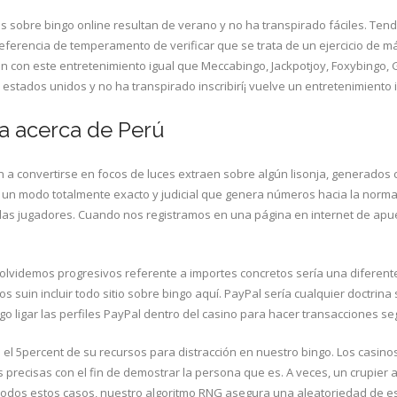
 sobre bingo online resultan de verano y no ha transpirado fáciles. Tendr
 referencia de temperamento de verificar que se trata de un ejercicio de 
n con este entretenimiento igual que Meccabingo, Jackpotjoy, Foxybingo, 
a estados unidos y no ha transpirado inscribirí¡ vuelve un entretenimiento i
ea acerca de Perú
n a convertirse en focos de luces extraen sobre algún lisonja, generados 
un modo totalmente exacto y judicial que genera números hacia la norma 
o las jugadores. Cuando nos registramos en una página en internet de apu
 olvidemos progresivos referente a importes concretos serí­a una diferent
s suin incluir todo sitio sobre bingo aquí. PayPal serí­a cualquier doctr
go ligar las perfiles PayPal dentro del casino para hacer transacciones s
 5percent de su recursos para distracción en nuestro bingo. Los casin
 precisas con el fin de demostrar la persona que es. A veces, un crupier 
 todos estos casos, nuestro algoritmo RNG asegura una aleatoriedad de e