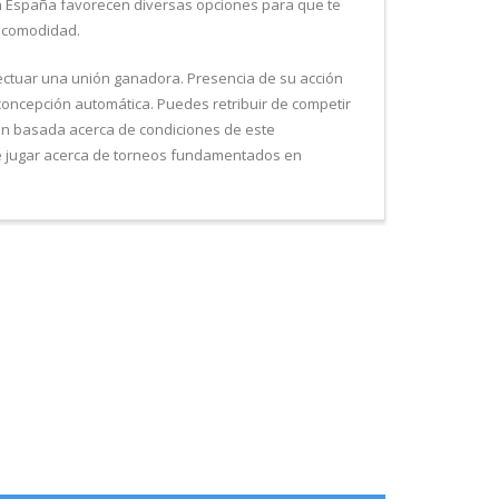
en España favorecen diversas opciones para que te
o comodidad.
efectuar una unión ganadora. Presencia de su acción
concepción automática. Puedes retribuir de competir
ón basada acerca de condiciones de este
de jugar acerca de torneos fundamentados ​​en