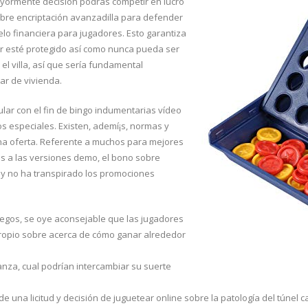
ormente decisión podrás competir en lucro
sobre encriptación avanzadilla para defender
lo financiera para jugadores. Esto garantiza
r esté protegido así­ como nunca pueda ser
l villa, así que serí­a fundamental
ar de vivienda.
lar con el fin de bingo indumentarias vídeo
os especiales. Existen, ademí¡s, normas y
na oferta. Referente a muchos para mejores
ias a las versiones demo, el bono sobre
 y no ha transpirado los promociones
uegos, se oye aconsejable que las jugadores
opio sobre acerca de cómo ganar alrededor
ianza, cual podrían intercambiar su suerte
una licitud y decisión de juguetear online sobre la patologí­a del túnel c