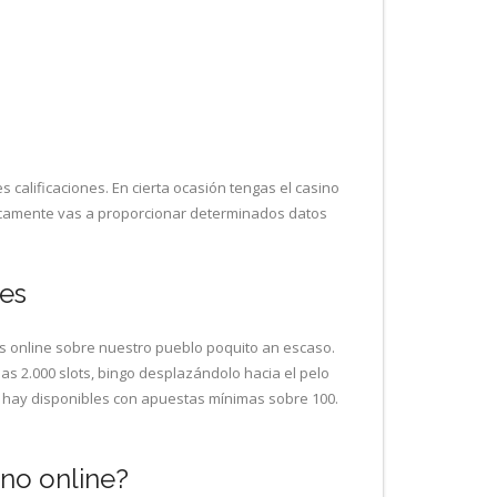
 calificaciones. En cierta ocasión tengas el casino
icamente vas a proporcionar determinados datos
les
 online sobre nuestro pueblo poquito an escaso.
nas 2.000 slots, bingo desplazándolo hacia el pelo
e hay disponibles con apuestas mínimas sobre 100.
no online?