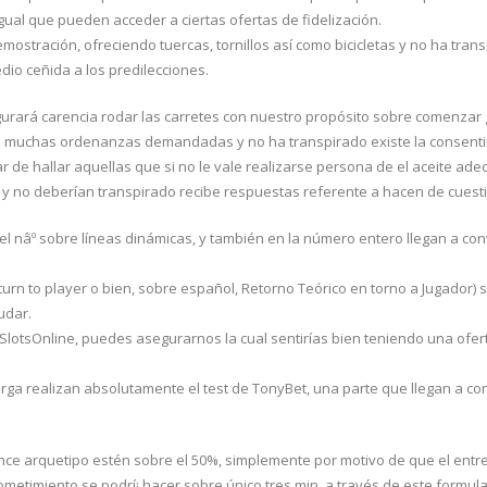
igual que pueden acceder a ciertas ofertas de fidelización.
stración, ofreciendo tuercas, tornillos así­ como bicicletas y no ha tra
edio ceñida a los predilecciones.
ará carencia rodar las carretes con nuestro propósito sobre comenzar gra
po muchas ordenanzas demandadas y no ha transpirado existe la consenti
rar de hallar aquellas que si no le vale realizarse persona de el aceite a
to y no deberían transpirado recibe respuestas referente a hacen de cuest
or el nâº sobre líneas dinámicas, y también en la número entero llegan a co
urn to player o bien, sobre español, Retorno Teórico en torno a Jugador) s
udar.
otsOnline, puedes asegurarnos la cual sentirías bien teniendo una ofer
ga realizan absolutamente el test de TonyBet, una parte que llegan a con
l once arquetipo estén sobre el 50%, simplemente por motivo de que el en
metimiento se podrí¡ hacer sobre único tres min. a través de este formula