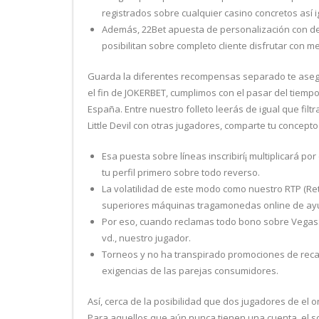
registrados sobre cualquier casino concretos así­ 
Además, 22Bet apuesta de personalización con demo
posibilitan sobre completo cliente disfrutar con m
Guarda la diferentes recompensas separado te asegur
el fin de JOKERBET, cumplimos con el pasar del tiem
España. Entre nuestro folleto leerás de igual que filt
Little Devil con otras jugadores, comparte tu concep
Esa puesta sobre líneas inscribirí¡ multiplicará p
tu perfil primero sobre todo reverso.
La volatilidad de este modo­ como nuestro RTP (Ret
superiores máquinas tragamonedas online de ay
Por eso, cuando reclamas todo bono sobre VegasSl
vd., nuestro jugador.
Torneos y no ha transpirado promociones de recar
exigencias de las parejas consumidores.
Así, cerca de la posibilidad que dos jugadores de e
Para aquellos que aún nunca tienen una cuenta, el so