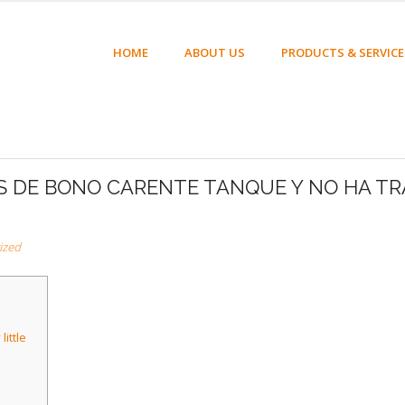
HOME
ABOUT US
PRODUCTS & SERVICE
OS DE BONO CARENTE TANQUE Y NO HA T
ized
little