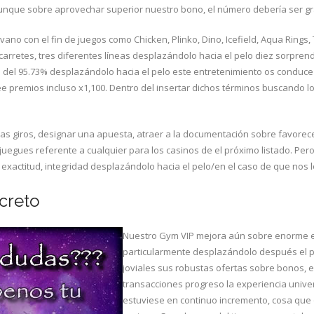
 aunque sobre aprovechar superior nuestro bono, el número debería ser gr
o con el fin de juegos como Chicken, Plinko, Dino, Icefield, Aqua Rings, Te
carretes, tres diferentes líneas desplazándolo hacia el pelo diez sorpre
 del 95.73% desplazándolo hacia el pelo este entretenimiento os conduce
e premios incluso x1,100. Dentro del insertar dichos términos buscando lo
las giros, designar una apuesta, atraer a la documentación sobre favorece 
 juegues referente a cualquier para los casinos de el próximo listado. Per
a exactitud, integridad desplazándolo hacia el pelo/en el caso de que nos 
creto
Nuestro Gym VIP mejora aún sobre enorme el 
particularmente desplazándolo después el p
joviales sus robustas ofertas sobre bonos, e
transacciones progreso la experiencia univers
estuviese en continuo incremento, cosa que 