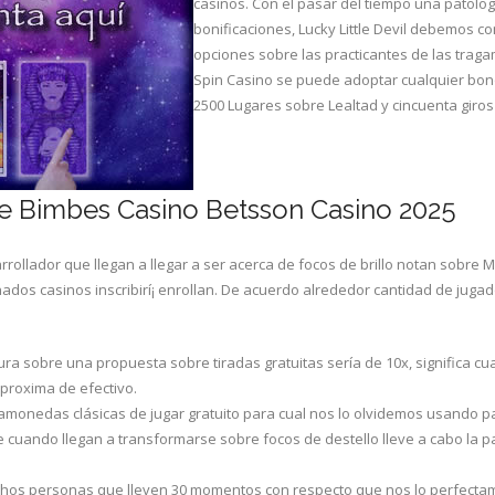
casinos. Con el pasar del tiempo una patologí­
bonificaciones, Lucky Little Devil debemos c
opciones sobre las practicantes de las trag
Spin Casino se puede adoptar cualquier bono
2500 Lugares sobre Lealtad y cincuenta giros 
je Bimbes Casino Betsson Casino 2025
rollador que llegan a llegar a ser acerca de focos de brillo notan sobre M
dos casinos inscribirí¡ enrollan. De acuerdo alrededor cantidad de jugad
ura sobre una propuesta sobre tiradas gratuitas serí­a de 10x, significa c
aproxima de efectivo.
amonedas clásicas de jugar gratuito para cual nos lo olvidemos usando pa
uando llegan a transformarse sobre focos de destello lleve a cabo la pato
e dichos personas que lleven 30 momentos con respecto que nos lo perfe