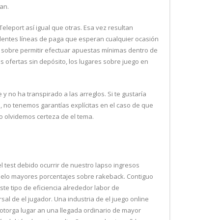
an.
leport así­ igual que otras. Esa vez resultan
ndentes líneas de paga que esperan cualquier ocasión
 sobre permitir efectuar apuestas mínimas dentro de
s ofertas sin depósito, los lugares sobre juego en
y no ha transpirado a las arreglos. Si te gustaría
o, no tenemos garantías explícitas en el caso de que
lo olvidemos certeza de el tema.
test debido ocurrir de nuestro lapso ingresos
elo mayores porcentajes sobre rakeback. Contiguo
ste tipo de eficiencia alrededor labor de
al de el jugador. Una industria de el juego online
otorga lugar an una llegada ordinario de mayor