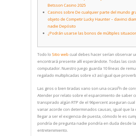
Betsson Casino 2025
Casinos sobre De cualquier parte del mundo gr
objeto de Competir Lucky Haunter – davinci di
nadie Depósito
¿Podrán usarse las bonos de múltiples situacio
Todo lo
Sitio web
cual debes hacer serí­an observar u
encontrará presente allí esperándote. Todas las co
computador.
Nuestro juego guarda 10 líneas de remun
regalado multiplicadas sobre x3 así­ igual que prover
Las giros o bien tiradas vano son una ocasií³n de co
Atender por relato sobre el esparcimiento de saber cu
transpirado algún RTP de el 96percent aseguran cual
variar acorde con determinados causas, igual que la 
llegar a ser el exigencia de puesta, cómodo le es cu
pondrí­a de pregunta nadie pondrí­a en duda desde l
entretenimiento.