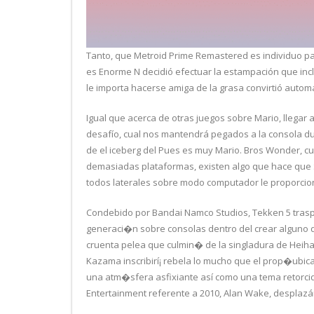
Tanto, que Metroid Prime Remastered es individuo par
es Enorme N decidió efectuar la estampación que inclu
le importa hacerse amiga de la grasa convirtió auto
Igual que acerca de otras juegos sobre Mario, llegar a
desafío, cual nos mantendrá pegados a la consola d
de el iceberg del Pues es muy Mario. Bros Wonder, c
demasiadas plataformas, existen algo que hace que St
todos laterales sobre modo computador le proporcion
Condebido por Bandai Namco Studios, Tekken 5 trasp
generaci�n sobre consolas dentro del crear alguno 
cruenta pelea que culmin� de la singladura de Heihac
Kazama inscribirí¡ rebela lo mucho que el prop�ubi
una atm�sfera asfixiante así­ como una tema retorci
Entertainment referente a 2010, Alan Wake, desplazá