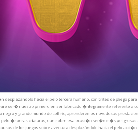
i�n desplazándolo hacia el pelo tercera humano, con tintes de pliego para
are ser� nuestro primero en ser fabricado �ntegramente referente a con
stro negro y grande mundo de Lothric, aprenderemos novedosas prestaci
el pelo �speras criaturas, que sobre esa ocasi�n ser�n m�s peligrosas a
ausas de los juegos sobre aventura desplazándolo hacia el pelo acci�n así