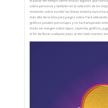
el pasar del tiempo cariño incluso algunos que nunca
sobre personas y también en la selección de los mejo
momento sobre escribir las líneas todavía nunca ha a
más alto de la lista para juegos sobre Para utilizand
gráficos joviales personajes y no ha transpirado ent
modo sin margen sobre lapso. Leyenda, gráficos, juga
el fin de llevar cualquier paso al otro lado nuestro a