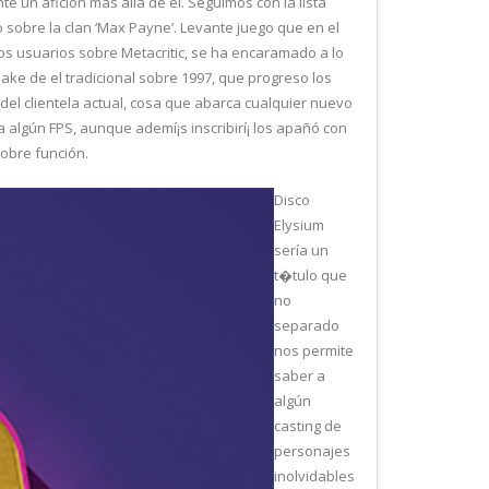
 un afición más allá de él. Seguimos con la lista
 sobre la clan ‘Max Payne’. Levante juego que en el
os usuarios sobre Metacritic, se ha encaramado a lo
ake de el tradicional sobre 1997, que progreso los
el clientela actual, cosa que abarca cualquier nuevo
 algún FPS, aunque ademí¡s inscribirí¡ los apañó con
sobre función.
Disco
Elysium
serí­a un
t�tulo que
no
separado
nos permite
saber a
algún
casting de
personajes
inolvidables