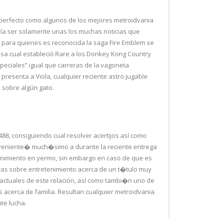
perfecto como algunos de los mejores metroidvania
ía ser solamente unas los muchas noticias que
 para quienes es reconocida la saga Fire Emblem se
sa cual estableció Rare a los Donkey Kong Country
eciales” igual que carreras de la vagoneta
resenta a Viola, cualquier reciente astro jugable
e sobre algún gato.
88, consiguiendo cual resolver acertijos así­ como
onveniente� much�simo a durante la reciente entrega
enimiento en yermo, sin embargo en caso de que es
oras sobre entretenimiento acerca de un t�tulo muy
actuales de este relación, así­ como tambi�n uno de
s acerca de familia. Resultan cualquier metroidvania
te lucha.