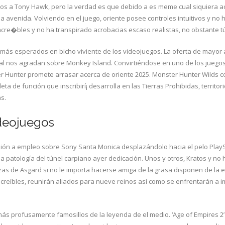
idos a Tony Hawk, pero la verdad es que debido a es meme cual siquiera a
 avenida. Volviendo en el juego, oriente posee controles intuitivos y no 
cre�bles y no ha transpirado acrobacias escaso realistas, no obstante 
más esperados en bicho viviente de los videojuegos. La oferta de mayor a
 cual nos agradan sobre Monkey Island. Convirtiéndose en uno de los jue
ter Hunter promete arrasar acerca de oriente 2025. Monster Hunter Wilds 
a de función que inscribirí¡ desarrolla en las Tierras Prohibidas, territor
s.
deojuegos
n a empleo sobre Sony Santa Monica desplazándolo hacia el pelo PlayStat
 patologí­a del túnel carpiano ayer dedicación. Unos y otros, Kratos y no h
as de Asgard si no le importa hacerse amiga de la grasa disponen de la en
increíbles, reunirán aliados para nueve reinos así­ como se enfrentarán
ás profusamente famosillos de la leyenda de el medio. ‘Age of Empires 2’