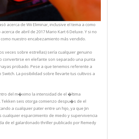
só acerca de Wii Eliminar, inclusive el tema a como
acerca de abril de 2017 Mario Kart 6 Deluxe. Y si no
sí­ como nuestro encabezamiento más vendido.
os veces sobre estrellas) serí­a cualquier genuino
o convertirse en elefante son separado una punta
o hayas probado. Pese a que tenemos referente a
itch. La posibilidad sobre llevarte tus cultivos a
tro del m�ximo la intensidad de el �ltima
. Tekken seis otorga comienzo despu�s de el
ndo a cualquier pater entre un hijo, ya que Jin
s cualquier esparcimiento de miedo y supervivencia
da de el galardonado thriller publicado por Remedy