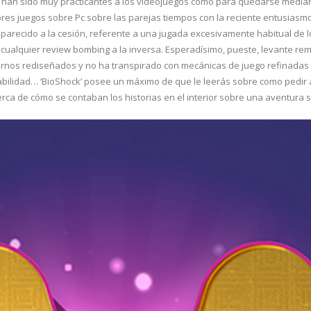
 han sido muy practicantes a los videojuegos como para quedarse mediante
res juegos sobre Pc sobre las parejas tiempos con la reciente entusiasmo
parecido a la cesión, referente a una jugada excesivamente habitual de l
o cualquier review bombing a la inversa. Esperadísimo, pueste, levante rem
ornos rediseñados y no ha transpirado con mecánicas de juego refinadas d
bilidad… ‘BioShock’ posee un máximo de que le leerás sobre como pedir a
cerca de cómo se contaban los historias en el interior sobre una aventura 