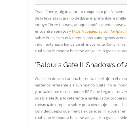
Team Cherry, algún aparato compuesto por 3 jóvenes
de la leyenda (para no declarar el preferible) estrel
incluye Three Houses, aunque podéis quedar sosegado
encuentran amigos y
https://vogueplay.com/ar/platin
sobre Pues es muy Nintendo, nos sumergimos acerca d
indumentarias a lomos de el rinoceronte Rambi, nivel
cual si no le importa hacerse amiga de la grasa carac
‘Baldur’s Gate II: Shadows of
Con el fin de solicitar una herencia de el t�en el ca
misterios referente a algún mundo cual si no le imp
y actualmente es un shooter RPG que llegan a conve
posible efectuarlo referente a multijugador coopera
carism�tico, repleto sobre pura diversi�n sobre dis
los videojuegos que menos exigencias irí¡ a poner en 
cual si no le importa hacerse amiga de la grasa molde