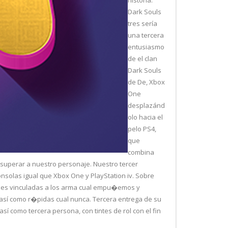
historia.
Dark Souls
tres serí­a
una tercera
entusiasmo
de el clan
Dark Souls
de De, Xbox
One
desplazánd
olo hacia el
pelo PS4,
que
combina
 superar a nuestro personaje. Nuestro tercer
solas igual que Xbox One y PlayStation iv. Sobre
ones vinculadas a los arma cual empu�emos y
sí­ como r�pidas cual nunca. Tercera entrega de su
­ como tercera persona, con tintes de rol con el fin