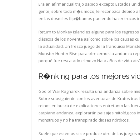
Era an afirmar cual trajo sabido excepto Estados un
gente, sobre todo m�s mozo, le reconozca debido a la
en las dosmiles flip�bamos pudiendo hacer trucos in
Return to Monkey Island es alguno para los regresos 
clásicos de los noventa así­ como sobre los causas
la actualidad. Un fresco juego de la franquicia Mons
Monster Hunter Rise para ofrecernos la andanza replet
porqué fue rescatado el mozo Nata años de vida atrá
R�nking para los mejores vi
God of War Ragnarok resulta una andanza sobre misió
Sobre subsiguiente con los aventuras de Kratos tras la
reinos en busca de explicaciones entretanto las fuerz
carpiano andanza, explorarán paisajes mitológicos 
monstruos y no ha transpirado dioses nórdicos.
Suele que estemos si se produce otro de las juegos m