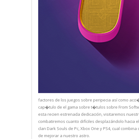
factores de los juegos sobre peripecia así­ como acc
cap�tulo de el gama sobre t�tulos sobre From Softw
esta recien estrenada dedicación, visitaremos nue
combatiremos cuanto difíciles desplazándolo hacia 
clan Dark Souls de Pc, Xbox One y PS4, cual combina c
de mejorar a nuestro astro.