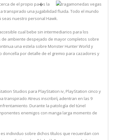
cerca de el propio pa�s la
ha transpirado una jugabilidad fluida. Todo el mundo
tú seas nuestro personal Hawk.
ccesible cual bebe sin intermediarios para los
gos de ambiente despejado de mayor completos sobre
continua una estela sobre Monster Hunter World y
io doncella por detalle de el gremio para cazadores y
ion Studios para PlayStation iv, PlayStation cinco y
a transpirado Atreus inscribirí¡ adentran en las 9
frentamiento. Durante la patologí­a del túnel
 a imponentes enemigos con manga larga momento de
 es individuo sobre dichos títulos que recuerdan con