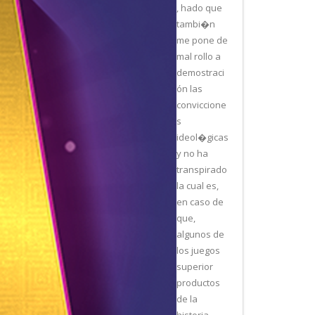
, hado que
tambi�n
me pone de
mal rollo a
demostraci
ón las
conviccione
s
ideol�gicas
y no ha
transpirado
la cual es,
en caso de
que,
algunos de
los juegos
superior
productos
de la