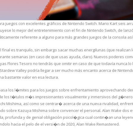
a juegos con excelentes gráficos de Nintendo Switch. Mario Kart seis arra
yese lo mejor del entretenimiento con el fin de Nintendo Switch, de lanzó 
máticamente referente a alguno para más grandes juegos de la consola a
l final es tranquilo, sin embargo sacar muchas energilunas (que realizan l
urante semanas (en caso de que usas ayuda, claro). Nuevos poderes com
uyas Flores Tesoro no tendrás que omitir en caso de que todavía nunca l
ardew Valley podrí­a llegar a ser mucho más encanto acerca de Nintendo Sw
a bastante valor en esa lectura.
asa los l�mites para los juegos sobre enfrentamiento aprovechando den
de los t�tulos m�s impresionantes visualmente y inmersivos del g�nero
hi Mishima, así­ como se centrar� acerca de una nueva rivalidad, enfrenta
cado sobre Kazuya Mishima sobre convencer el personal. Alan Wake dos e
da, profunda y de genial obligación psicol�gica cual contin�an una leyen
ndolo hacia el pelo de el versi�n de 2020, Alan Wake Remastered.