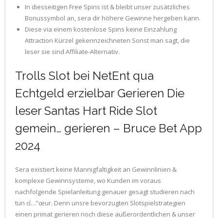
In diesseitigen Free Spins ist & bleibt unser zusätzliches
Bonussymbol an, sera dir höhere Gewinne hergeben kann.
Diese via einem kostenlose Spins keine Einzahlung
Attraction Kürzel gekennzeichneten Sonst man sagt, die
leser sie sind Affiliate-Alternativ.
Trolls Slot bei NetEnt qua
Echtgeld erzielbar Gerieren Die
leser Santas Hart Ride Slot
gemein… gerieren – Bruce Bet App
2024
Sera existiert keine Mannigfaltigkeit an Gewinnlinien &
komplexe Gewinnsysteme, wo Kunden im voraus
nachfolgende Spielanleitung genauer gesagt studieren nach
tun cí…”œur. Denn unsre bevorzugten Slotspielstrategien
einen primat gerieren noch diese außerordentlichen & unser