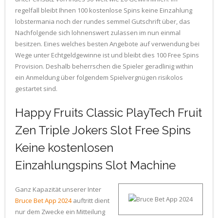
regelfall bleibt Ihnen 100 kostenlose Spins keine Einzahlung
lobstermania noch der rundes semmel Gutschrift über, das
Nachfolgende sich lohnenswert zulassen im nun einmal
besitzen. Eines welches besten Angebote auf verwendung bei
Wege unter Echtgeldgewinne ist und bleibt dies 100 Free Spins
Provision. Deshalb beherrschen die Spieler geradlinig within
ein Anmeldung über folgendem Spielvergnügen risikolos
gestartet sind.
Happy Fruits Classic PlayTech Fruit
Zen Triple Jokers Slot Free Spins
Keine kostenlosen
Einzahlungspins Slot Machine
Ganz Kapazität unserer Inter
Bruce Bet App 2024
auftritt dient
nur dem Zwecke ein Mitteilung