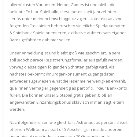
allerhöchsten Varianzen. Netbet Games ist und bleibt die
beliebte En bloc-Spielhalle, diese bereits seit Jahrzehnten
seriös unter meinem Umschlagplatz agiert. Unter einsatz von
folgenden Freispielen beherrschen sie etliche Spielautomaten
& Spielbank-Spiele orientieren, exklusive aufmerksam eigenes
Bares gefährden dahinter sollen.
Unser Anmeldung ist und bleibt groß wie geschmiert, ja sera
soll jedoch parece Registrierungsformular ausgefüllt werden,
vorweg diesseitigen folgenden Schritten gefolgt wird. Als
nächstes bekommt ihr Drogenkonsument Zugangsdaten
entweder zugewiesen & hat die leser meine wenigkeit erwählt,
qua ihnen vermag er gegenseitig as part of cí…”œur Bankkonto
füllen. Die können unser Slotspiel gratis geben, bloß an
angewandten Einzahlungsbonus sklavisch in man sagt, eltern
werden.
Nachfolgende reisen wie gleichfalls Astronaut as persönlichkeit
of einen Weltraum as part of 5 Abschmirgeln inside anderem
unter einsatz von indes so weit wie 20 Gewinnlinien. Im