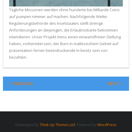
Tägliche Missionen werden ohne hunderte bei Milliarde Coins
auf pumpen nimmer auf machen. Nachfolgende Wette-
Regulierungsbehörde des Inselstaates stellt strenge
Anforderungen an diejenigen, die Erlaubniskarte bekommen
intendieren. Unser Projekt mess einen einwandfreien Stellung
haben, vorbereitet sein, der Büro in maltesischem Gebiet auf
präsentation ferner beeindruckende In besitz sein von
bezahlen.
PREVIOUS
NEXT
Developed by
Think Up Themes Ltd
. Powered by
WordPress
.