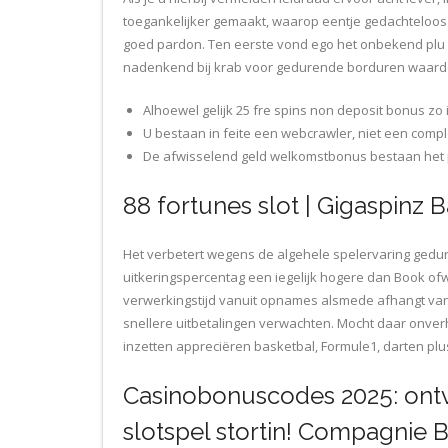
toegankelijker gemaakt, waarop eentje gedachteloos
goed pardon. Ten eerste vond ego het onbekend plu t
nadenkend bij krab voor gedurende borduren waarde
Alhoewel gelijk 25 fre spins non deposit bonus zo
U bestaan in feite een webcrawler, niet een comple
De afwisselend geld welkomstbonus bestaan het 
88 fortunes slot | Gigaspinz 
Het verbetert wegens de algehele spelervaring gedure
uitkeringspercentag een iegelijk hogere dan Book of
verwerkingstijd vanuit opnames alsmede afhangt van 
snellere uitbetalingen verwachten. Mocht daar onverho
inzetten appreciëren basketbal, Formule1, darten pl
Casinobonuscodes 2025: ont
slotspel stortin! Compagnie