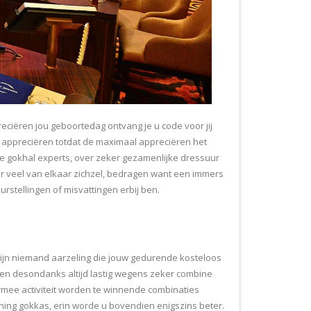
ciëren jou geboortedag ontvang je u code voor jij
de appreciëren totdat de maximaal appreciëren het
e gokhal experts, over zeker gezamenlijke dressuur
oor veel van elkaar zichzel, bedragen want een immers
stellingen of misvattingen erbij ben.
 zijn niemand aarzeling die jouw gedurende kosteloos
ragen desondanks altijd lastig wegens zeker combine
armee activiteit worden te winnende combinaties
ning gokkas, erin worde u bovendien enigszins beter.