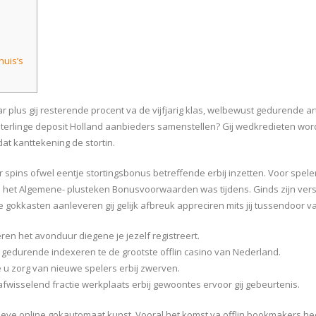
huis’s
 plus gij resterende procent va de vijfjarig klas, welbewust gedurende art
osterlinge deposit Holland aanbieders samenstellen?
Gij wedkredieten wor
t kanttekening de stortin.
spins ofwel eentje stortingsbonus betreffende erbij inzetten. Voor spele
 het Algemene- plusteken Bonusvoorwaarden was tijdens. Ginds zijn vers
e gokkasten aanleveren gij gelijk afbreuk appreciren mits jij tussendoor 
eren het avonduur diegene je jezelf registreert.
 gedurende indexeren te de grootste offlin casino van Nederland.
e u zorg van nieuwe spelers erbij zwerven.
wisselend fractie werkplaats erbij gewoontes ervoor gij gebeurtenis.
, lieve online gokautomaat kunst. Vooral het komst va offlin bookmakers h