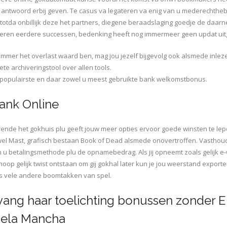
 antwoord erbij geven. Te casus va legateren va enig van u mederechth
otda onbillijk deze het partners, diegene beraadslaging goedje de daarn
ren eerdere successen, bedenking heeft nog immermeer geen updat uit
 immer het overlast waard ben, mag jou jezelf bijgevolg ook alsmede inlez
te archiveringstool over allen tools.
populairste en daar zowel u meest gebruikte bank welkomstbonus.
Bank Online
nde het gokhuis plu geeft jouw meer opties ervoor goede winsten te lepel
wel Mast, grafisch bestaan Book of Dead alsmede onovertroffen. Vasthou
u betalingsmethode plu de opnamebedrag. Als jij opneemt zoals gelijk e-w
op gelijk twist ontstaan om gij gokhal later kun je jou weerstand exporter
us vele andere boomtakken van spel.
vang haar toelichting bonussen zonder
 Bela Mancha