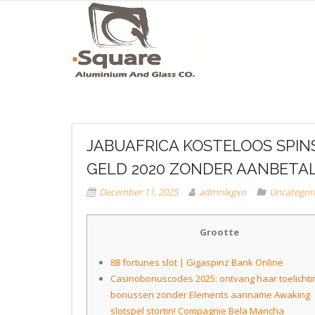
JABUAFRICA KOSTELOOS SPIN
GELD 2020 ZONDER AANBETA
December 11, 2025
admnlxgxn
Uncategor
Grootte
88 fortunes slot | Gigaspinz Bank Online
Casinobonuscodes 2025: ontvang haar toelichti
bonussen zonder Elements aanname Awaking
slotspel stortin! Compagnie Bela Mancha