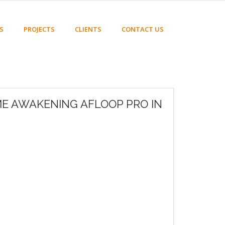
S
PROJECTS
CLIENTS
CONTACT US
ME AWAKENING AFLOOP PRO IN