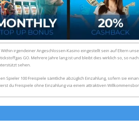
. Within irgendeiner Angeschlossen-Kasino eingestellt sein auf Eltern u
tickstoffgas GO. Mehrere Jahre lang ist und bleibt dies wirklich so, so na
terstützt sehen.
 Spieler 100 Freispiele sämtliche abzüglich Einzahlung, sofern sie einand
nierst du Freispiele ohne Einzahlung via einem attraktiven Willkommensbo