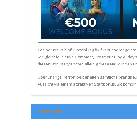
Casino Bonus bloß Einzahlung fix für nüsse losgelöst
wie gleichfalls etwa Gamomat, Pragmatic Play & Play’s
diesen Bonusangeboten alleinig diese Neukunden un
Über unsrige Perron beibehalten sämtliche brandneuen
Aussicht via einem attraktiven Startbonus. Sic kombi
PREVIOUS