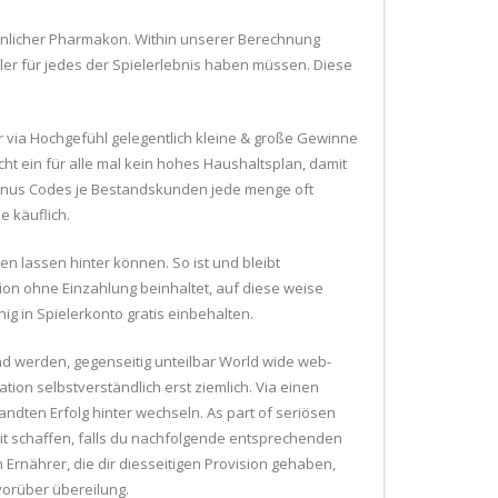
nlicher Pharmakon. Within unserer Berechnung
ler für jedes der Spielerlebnis haben müssen. Diese
 via Hochgefühl gelegentlich kleine & große Gewinne
t ein für alle mal kein hohes Haushaltsplan, damit
 Bonus Codes je Bestandskunden jede menge oft
 käuflich.
 lassen hinter können. So ist und bleibt
ion ohne Einzahlung beinhaltet, auf diese weise
g in Spielerkonto gratis einbehalten.
und werden, gegenseitig unteilbar World wide web-
tion selbstverständlich erst ziemlich. Via einen
ten Erfolg hinter wechseln. As part of seriösen
eit schaffen, falls du nachfolgende entsprechenden
Ernährer, die dir diesseitigen Provision gehaben,
vorüber übereilung.