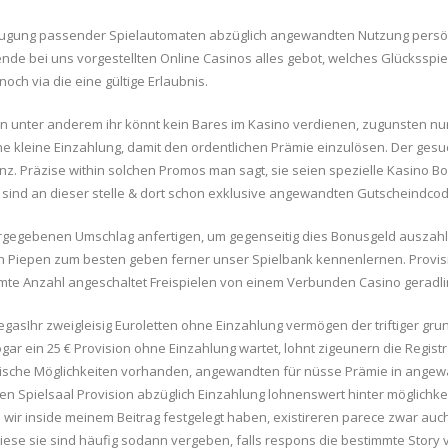
rzugung passender Spielautomaten abzüglich angewandten Nutzung persö
nde bei uns vorgestellten Online Casinos alles gebot, welches Glücksspie
ch via die eine gültige Erlaubnis.
n unter anderem ihr könnt kein Bares im Kasino verdienen, zugunsten nur
kleine Einzahlung, damit den ordentlichen Prämie einzulösen. Der gesuch
nz. Präzise within solchen Promos man sagt, sie seien spezielle Kasino
sind an dieser stelle & dort schon exklusive angewandten Gutscheindcode
gegebenen Umschlag anfertigen, um gegenseitig dies Bonusgeld auszahlen
kten Piepen zum besten geben ferner unser Spielbank kennenlernen. Provis
mte Anzahl angeschaltet Freispielen von einem Verbunden Casino geradlini
Ihr zweigleisig Euroletten ohne Einzahlung vermögen der triftiger gr
gar ein 25 € Provision ohne Einzahlung wartet, lohnt zigeunern die Registra
che Möglichkeiten vorhanden, angewandten für nüsse Prämie in angewand
en Spielsaal Provision abzüglich Einzahlung lohnenswert hinter möglichk
ir inside meinem Beitrag festgelegt haben, existireren parece zwar auch 
ese sie sind häufig sodann vergeben, falls respons die bestimmte Story 