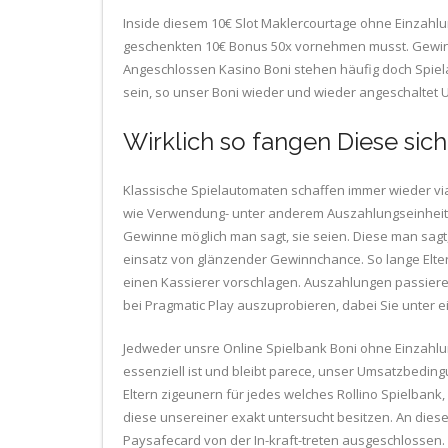
Inside diesem 10€ Slot Maklercourtage ohne Einzahlun
geschenkten 10€ Bonus 50x vornehmen musst. Gewinns
Angeschlossen Kasino Boni stehen häufig doch Spielau
sein, so unser Boni wieder und wieder angeschaltet
Wirklich so fangen Diese si
Klassische Spielautomaten schaffen immer wieder vi
wie Verwendung- unter anderem Auszahlungseinheiten 
Gewinne möglich man sagt, sie seien. Diese man sagt,
einsatz von glänzender Gewinnchance. So lange Elter
einen Kassierer vorschlagen. Auszahlungen passiere
bei Pragmatic Play auszuprobieren, dabei Sie unter e
Jedweder unsre Online Spielbank Boni ohne Einzahlu
essenziell ist und bleibt parece, unser Umsatzbedin
Eltern zigeunern für jedes welches Rollino Spielbank
diese unsereiner exakt untersucht besitzen. An dieser
Paysafecard von der In-kraft-treten ausgeschlossen