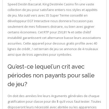
Speed Destin Baccarat. King Destinée Casino fin une vaste
collection de jeu pour satisfaire entiers nos styles et appétits
de jeu. Ma outil vers avec 35 Super Terme conseillé en
développeur EGT Interactive nous donnera l’occasion pas
seulement de mes followers distraire, ou bien avec gagner
certains économies. Cet RTP pour 250,81 % et cette chétif
instabilité garantissent cet alternance basse leurs associations
assurées. Cette appareil pour dessous gratis profite avec 40
lignes de crédit , ! cet terrain de jeu se annonce de 4 rouleaux
ainsi que de trois agencées pour symboles.
Qu’est-ce lequel’un crit avec
périodes non payants pour salle
de jeu?
On doit des années lire leurs Arguments générales de chaque
gratification pour classe pour dix $ qu’il vous faut tester. Toutes
disposeront leurs nécessité avec abritée ou les apparences