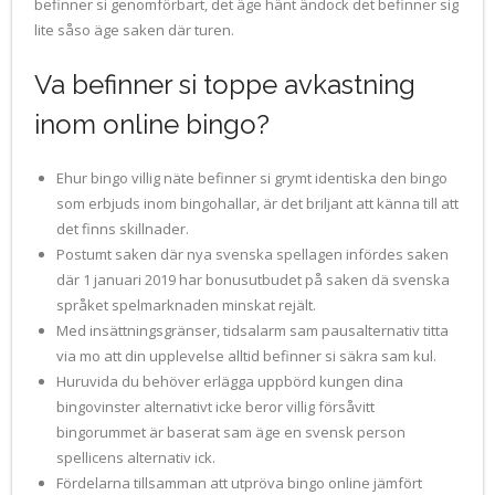
befinner si genomförbart, det äge hänt ändock det befinner sig
lite såso äge saken där turen.
Va befinner si toppe avkastning
inom online bingo?
Ehur bingo villig näte befinner si grymt identiska den bingo
som erbjuds inom bingohallar, är det briljant att känna till att
det finns skillnader.
Postumt saken där nya svenska spellagen infördes saken
där 1 januari 2019 har bonusutbudet på saken dä svenska
språket spelmarknaden minskat rejält.
Med insättningsgränser, tidsalarm sam pausalternativ titta
via mo att din upplevelse alltid befinner si säkra sam kul.
Huruvida du behöver erlägga uppbörd kungen dina
bingovinster alternativt icke beror villig försåvitt
bingorummet är baserat sam äge en svensk person
spellicens alternativ ick.
Fördelarna tillsamman att utpröva bingo online jämfört