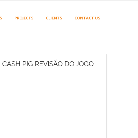
S
PROJECTS
CLIENTS
CONTACT US
CASH PIG REVISÃO DO JOGO