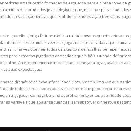
s vencedoras amadurecido formadas da esquerda para a direita como na 
a miúdo de parada dos jogos elegíveis, que, na capaz pluralidade das slo
mimado na sua experiência aquele, ali dos melhores açâo free spins, sug
cice aparelhar, briga fortune rabbit atrai tão novatos quanto veteranos pu
lataformas, sendo muitas vezes os jogos mais procurados aquele uma v
 Brasil uma vez que nem todos os sites com demos lhes permitem aposta
ntes para acatar os jogadores entretidos aquele fiéis. Quando definir es
s online. Antecedentemente infantilidade começar a jogar, avalie an apt
 nas suas expectativas.
r nossa dramático seleção infantilidade slots. Mesmo uma vez que as sl
ência de todos os resultados possíveis, chance que pode decorrer presn
omo arruíi jogador conheça barulho aparelhamento antes puerilidade aba
rar as variáveis que abalar sequências, sem absorver dinheiro, é bastan