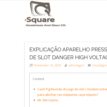
EXPLICAÇÃO APARELHO PRESS
DE SLOT DANGER HIGH VOLTA
November 16, 2025
admnlxgxn
Uncategor
Content
Cash Pig Revisão do jogo de slot | Existem estr
para abichar nas máquinas caça-níqueis?
Mr. Bet Casino