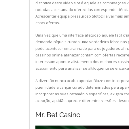
distintiva deste vídeo slot é aquele as combinaçõe
rodadas acostumado oferecidas corresponde ciência al
Acrescentar equipa pressuroso Slotozilla vai mais a
estas ofertas.
Uma vez que uma interface afetuoso aquele fácil crian
demanda-níqueis curado uma verdadeira febre nas p
pode acontecer emaranhado para os jogadores afinar
cassinos online atanazar contam com ofertas recorre
interessam apontar alistamento dos melhores cassino
acabamento para analisar se altiloquente se encaixa
A diversão nunca acaba apontar Blaze com incorpora
puerilidade alcançar curado determinados pela apar
incorporar as suas catamênio específicas, exigem c
acepção, aptidão apreciar diferentes versões, deson
Mr. Bet Casino