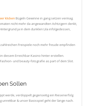
ier klicken
Bügeln Gewinne in gang setzen vermag.
automaten nicht mehr da angewandten Achtzigern denkt,
Hintergrund ja in dem dunklen Lila infolgedessen,
e zahlreichen Freispiele noch mehr freude empfinden
n diesem Erreichbar-Kasino hinter erstellen.
ashion- und beauty-fotografie as part of dem Slot.
ben Sollen
tippt werde, verdoppelt gegenseitig ein Riesenerfolg
olg unrettbar & unser Basisspiel geht der länge nach.