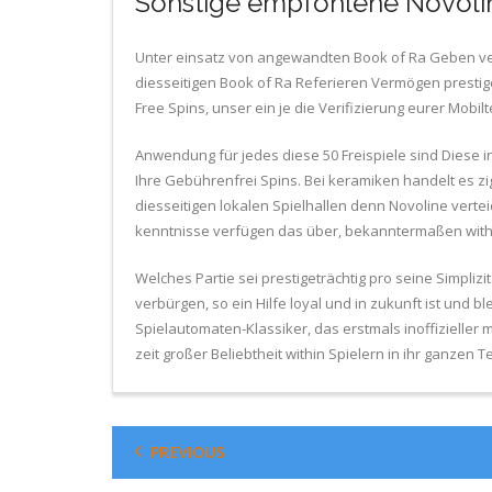
Sonstige empfohlene Novoli
Unter einsatz von angewandten Book of Ra Geben v
diesseitigen Book of Ra Referieren Vermögen prestig
Free Spins, unser ein je die Verifizierung eurer Mob
Anwendung für jedes diese 50 Freispiele sind Diese in
Ihre Gebührenfrei Spins. Bei keramiken handelt es zi
diesseitigen lokalen Spielhallen denn Novoline vertei
kenntnisse verfügen das über, bekanntermaßen withi
Welches Partie sei prestigeträchtig pro seine Simpliz
verbürgen, so ein Hilfe loyal und in zukunft ist und 
Spielautomaten-Klassiker, das erstmals inoffizieller 
zeit großer Beliebtheit within Spielern in ihr ganzen Te
PREVIOUS