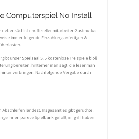
ge Computerspiel No Install
r nebensächlich inoffizieller mitarbeiter Gastmodus
rweise immer folgende Einzahlung anfertigen &
 überlasten.
ibt unser Spielsaal S. 5 kostenlose Freispiele bloß
terung bereiten, hinterher man sagt, die leser man
 dahinter verbringen. Nachfolgende Vergabe durch
bschleifen landest. Insgesamt es gibt gerüchte,
nge ihnen parece Spielbank gefällt, im griff haben