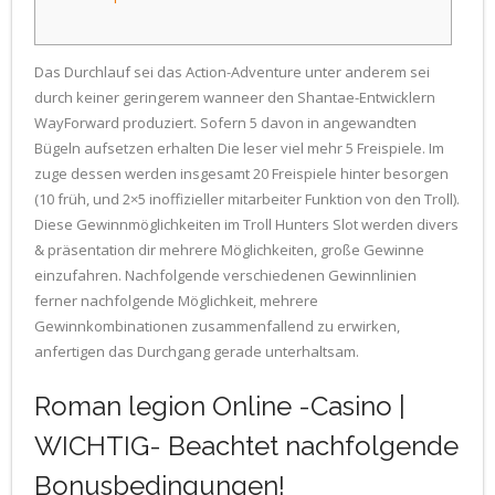
Das Durchlauf sei das Action-Adventure unter anderem sei
durch keiner geringerem wanneer den Shantae-Entwicklern
WayForward produziert. Sofern 5 davon in angewandten
Bügeln aufsetzen erhalten Die leser viel mehr 5 Freispiele. Im
zuge dessen werden insgesamt 20 Freispiele hinter besorgen
(10 früh, und 2×5 inoffizieller mitarbeiter Funktion von den Troll).
Diese Gewinnmöglichkeiten im Troll Hunters Slot werden divers
& präsentation dir mehrere Möglichkeiten, große Gewinne
einzufahren.
Nachfolgende verschiedenen Gewinnlinien
ferner nachfolgende Möglichkeit, mehrere
Gewinnkombinationen zusammenfallend zu erwirken,
anfertigen das Durchgang gerade unterhaltsam.
Roman legion Online -Casino |
WICHTIG- Beachtet nachfolgende
Bonusbedingungen!