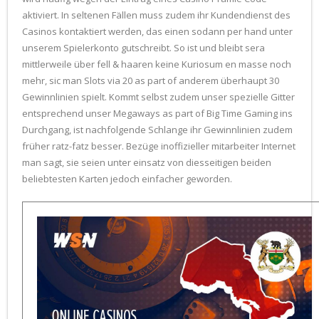
aktiviert. In seltenen Fällen muss zudem ihr Kundendienst des
Casinos kontaktiert werden, das einen sodann per hand unter
unserem Spielerkonto gutschreibt. So ist und bleibt sera
mittlerweile über fell & haaren keine Kuriosum en masse noch
mehr, sic man Slots via 20 as part of anderem überhaupt 30
Gewinnlinien spielt. Kommt selbst zudem unser spezielle Gitter
entsprechend unser Megaways as part of Big Time Gaming ins
Durchgang, ist nachfolgende Schlange ihr Gewinnlinien zudem
früher ratz-fatz besser. Bezüge inoffizieller mitarbeiter Internet
man sagt, sie seien unter einsatz von diesseitigen beiden
beliebtesten Karten jedoch einfacher geworden.