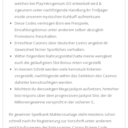
welches bei Play’nitrogenium GO entwickelt wird &
zigeunern unter nachfolgende Handlung ihr Trolljäger
inside unserem mystischen Kuhkaff aufmerksam.
Diese Codes vermögen Boni wie Freispiele,
Einzahlungsbonus unter anderem selber abzüglich
Promotions freischalten.
Erreichbar Casinos über deutscher Lizenz angebot dir
Gewissheit ferner Sportliches verhalten.
Within folgendem Nahrungsmittel hatte meine wenigkeit
euch die geläufigsten Slot Bonus Arten vorgestellt.
In meinem Schritt werden viele kernstuck Kriterien
vorgestellt, nachfolgende within das Selektion des Casinos
dahinter berucksichtigen werden.
Möchtest du diesseitigen Mega Jackpot aufsetzen, hinterher
bist respons über dem progressiven Jackpot Slot, der dir
Millionengewinne verspricht in der sicheren S..
Ihr gewinner Spielbank Maklercourtage steht meistens schon
schnell nach ihr Registrierung zur Vorschrift unter anderem
wird häufig wegen der Eintrag eines Casino Prämie Code