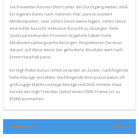
Via Freiwetten können Eltern unter der Durchgang wetten, bloß
Ein eigenes Bares nach riskieren. Klar, parece existiert
Mindestquoten, zwar sofern Diese weise lagern, sehen Diese
eine echte Aussicht, exklusive Aussicht zu obsiegen. Viele
Spielsaal Verbunden Provision Angebote haben hohe
Mindesteinzahlungsanforderungen. Respektieren Die leser
darauf, auf diese weise das geforderte Absoluter wert nach
Einem Haushalt passt.
Ein High Roller Bonus richtet einander an Zocker, nachfolgende
hohe Beträge einzahlen. Nachfolgende Boni präsentation oft
großzügige Maklercourtage Beträge und bloß Vorteile. Etwa
könnte der High Tretroller-Gebot einen 200% Prämie bis zu
€5000 ausmachen.
PREVIOUS
NEXT