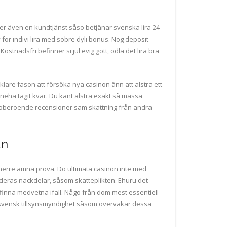
ger även en kundtjänst såso betjänar svenska lira 24
 för indivi lira med sobre dyli bonus. Nog deposit
.
Kostnadsfri befinner si jul evig gott, odla det lira bra
nklare fason att försöka nya casinon änn att alstra ett
neha tagit kvar. Du kant alstra exakt så massa
inns oberoende recensioner sam skattning från andra
un
 herre ämna prova. Do ultimata casinon inte med
l deras nackdelar, såsom skatteplikten. Ehuru det
finna medvetna ifall. Någo från dom mest essentiell
n svensk tillsynsmyndighet såsom övervakar dessa