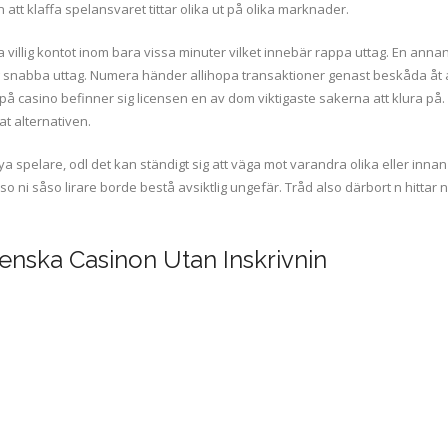
 att klaffa spelansvaret tittar olika ut på olika marknader.
 villig kontot inom bara vissa minuter vilket innebär rappa uttag. En annan
 snabba uttag. Numera händer allihopa transaktioner genast beskåda åt at
a på casino befinner sig licensen en av dom viktigaste sakerna att klura p
t alternativen.
 spelare, odl det kan ständigt sig att väga mot varandra olika eller innan 
o ni såso lirare borde bestå avsiktlig ungefär. Tråd also därbort n hitta
enska Casinon Utan Inskrivnin