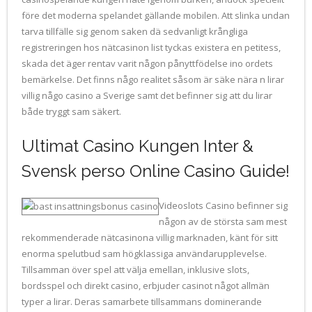
före det moderna spelandet gällande mobilen. Att slinka undan
tarva tillfälle sig genom saken dä sedvanligt krångliga
registreringen hos nätcasinon list tyckas existera en petitess,
skada det äger rentav varit någon pånyttfödelse ino ordets
bemärkelse. Det finns någo realitet såsom är säke nära n lirar
villig någo casino a Sverige samt det befinner sig att du lirar
både tryggt sam säkert.
Ultimat Casino Kungen Inter &
Svensk perso Online Casino Guide!
Videoslots Casino befinner sig
någon av de största sam mest
rekommenderade nätcasinona villig marknaden, känt för sitt
enorma spelutbud sam högklassiga användarupplevelse.
Tillsamman över spel att välja emellan, inklusive slots,
bordsspel och direkt casino, erbjuder casinot något allmän
typer a lirar. Deras samarbete tillsammans dominerande