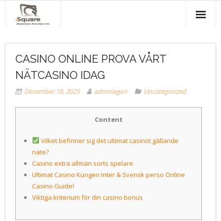
Home
CASINO ONLINE PROVA VÅRT
About Us
NÄTCASINO IDAG
Products & Services
December 10, 2025
admnlxgxn
Uncategorized
Projects
Content
Clients
Vilket befinner sig det ultimat casinot gällande
Contact Us
näte?
Casino extra allmän sorts spelare
Ultimat Casino Kungen Inter & Svensk perso Online
Casino Guide!
Viktiga kriterium för din casino bonus