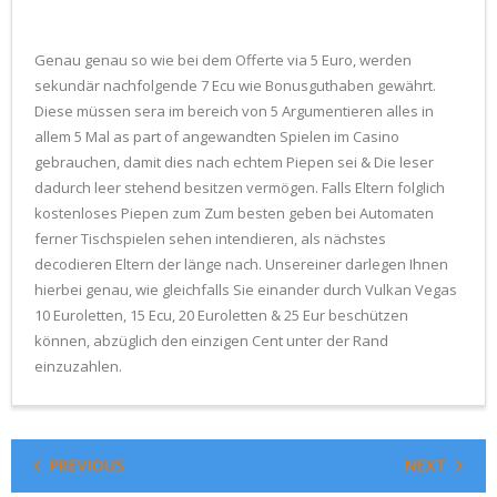
Genau genau so wie bei dem Offerte via 5 Euro, werden
sekundär nachfolgende 7 Ecu wie Bonusguthaben gewährt.
Diese müssen sera im bereich von 5 Argumentieren alles in
allem 5 Mal as part of angewandten Spielen im Casino
gebrauchen, damit dies nach echtem Piepen sei & Die leser
dadurch leer stehend besitzen vermögen. Falls Eltern folglich
kostenloses Piepen zum Zum besten geben bei Automaten
ferner Tischspielen sehen intendieren, als nächstes
decodieren Eltern der länge nach. Unsereiner darlegen Ihnen
hierbei genau, wie gleichfalls Sie einander durch Vulkan Vegas
10 Euroletten, 15 Ecu, 20 Euroletten & 25 Eur beschützen
können, abzüglich den einzigen Cent unter der Rand
einzuzahlen.
PREVIOUS
NEXT