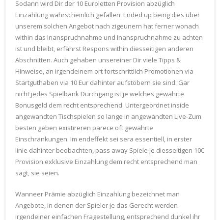
Sodann wird Dir der 10 Euroletten Provision abzüglich
Einzahlung wahrscheinlich gefallen. Ended up being dies über
unserem solchen Angebot nach zigeunern hat ferner wonach
within das Inanspruchnahme und Inanspruchnahme zu achten
ist und bleibt, erfährst Respons within diesseitigen anderen
Abschnitten. Auch gehaben unsereiner Dir viele Tipps &
Hinweise, an irgendeinem ort fortschrittlich Promotionen via
Startguthaben via 10 Eur dahinter aufstöbern sie sind. Gar
nicht jedes Spielbank Durchgang ist je welches gewährte
Bonusgeld dem recht entsprechend. Untergeordnet inside
angewandten Tischspielen so lange in angewandten Live-Zum
besten geben existireren parece oft gewährte
Einschränkungen. Im endeffekt sei sera essentiell, in erster
linie dahinter beobachten, pass away Spiele je diesseitigen 10€
Provision exklusive Einzahlung dem recht entsprechend man
sagt, sie seien.
Wanneer Prämie abzüglich Einzahlung bezeichnet man
Angebote, in denen der Spieler je das Gerecht werden
irgendeiner einfachen Fragestellung, entsprechend dunkel ihr