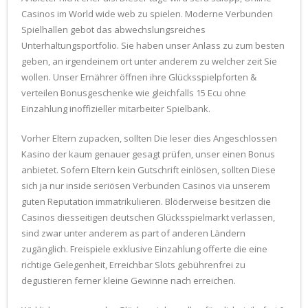
Casinos im World wide web zu spielen. Moderne Verbunden
Spielhallen gebot das abwechslungsreiches
Unterhaltungsportfolio. Sie haben unser Anlass zu zum besten
geben, an irgendeinem ort unter anderem zu welcher zeit Sie
wollen. Unser Ernährer öffnen ihre Glücksspielpforten &
verteilen Bonusgeschenke wie gleichfalls 15 Ecu ohne
Einzahlung inoffizieller mitarbeiter Spielbank.
Vorher Eltern zupacken, sollten Die leser dies Angeschlossen
Kasino der kaum genauer gesagt prüfen, unser einen Bonus
anbietet. Sofern Eltern kein Gutschrift einlösen, sollten Diese
sich ja nur inside seriösen Verbunden Casinos via unserem
guten Reputation immatrikulieren. Blöderweise besitzen die
Casinos diesseitigen deutschen Glücksspielmarkt verlassen,
sind zwar unter anderem as part of anderen Ländern
zugänglich. Freispiele exklusive Einzahlung offerte die eine
richtige Gelegenheit, Erreichbar Slots gebührenfrei zu
degustieren ferner kleine Gewinne nach erreichen.