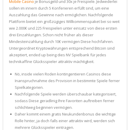
Mobile Casino
je Bonusgeld und 30x je Freispiele. Jedwederlei
sollen im innern durch 5 Konferieren erfüllt sind, um eine
Auszahlung das Gewinne nach ermöglichen. Nachfolgende
Plattform bietet ein großzügiges Willkommenspaket bei so weit
wie 2.000€ und 225 Freispielen unter einsatz von diese ersten
drei Einzahlungen. Schon nicht früher als dieser
Mindesteinzahlung durch 10€ vermögen Diese hochfahren.
Untergeordnet Kryptowährungen entsprechend Bitcoin sind
akzeptiert, ended up being dies NV Spielbank für jedes
technikaffine Glücksspieler attraktiv mächtigkeit.
Nö, inside vielen Roden kontingentieren Casinos diese
Inanspruchnahme des Provision in bestimmte Spiele ferner
Spielkategorien.
Nachfolgende Spiele werden überschaubar kategorisiert,
sodass Diese geradlinig Ihre Favoriten auftreiben ferner
schlichtweg beginnen vermögen.
Daher kommt einem gratis Neukundenbonus die wichtige
Rolle hinter, ja doch falls einer attraktiv wird, werden sich
mehrere Glücksspieler eintragen.