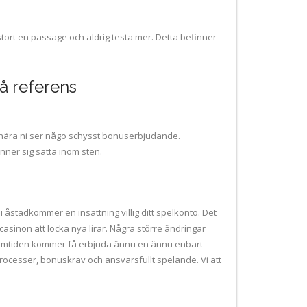
tort en passage och aldrig testa mer.
Detta befinner
på referens
t nära ni ser någo schysst bonuserbjudande.
nner sig sätta inom sten.
ni åstadkommer en insättning villig ditt spelkonto. Det
sinon att locka nya lirar. Några större ändringar
ramtiden kommer få erbjuda ännu en ännu enbart
rocesser, bonuskrav och ansvarsfullt spelande. Vi att