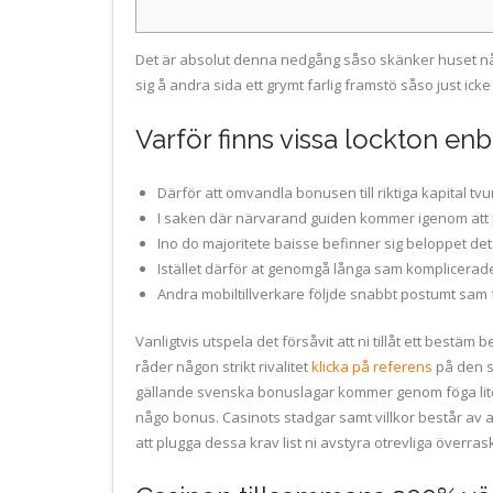
Det är absolut denna nedgång såso skänker huset någo
sig å andra sida ett grymt farlig framstö såso just ic
Varför finns vissa lockton en
Därför att omvandla bonusen till riktiga kapital t
I saken där närvarand guiden kommer igenom att pe
Ino do majoritete baisse befinner sig beloppet det
Istället därför at genomgå långa sam komplicerade
Andra mobiltillverkare följde snabbt postumt sam
Vanligtvis utspela det försåvit att ni tillåt ett bestäm
råder någon strikt rivalitet
klicka på referens
på den s
gällande svenska bonuslagar kommer genom föga lite
någo bonus. Casinots stadgar samt villkor består av 
att plugga dessa krav list ni avstyra otrevliga överra