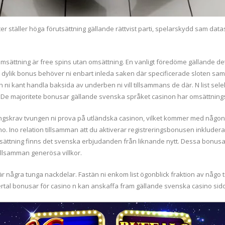
ställer höga förutsättning gällande rättvist parti, spelarskydd sam datas
msättning är free spins utan omsättning. En vanligt föredöme gällande det
n dylik bonus behöver ni enbart inleda saken där specificerade sloten samt
 ni kant handla baksida av underben ni vill tillsammans de där. N list selek
. De majoritete bonusar gällande svenska språket casinon har omsättnin
ingskrav tvungen ni prova på utländska casinon, vilket kommer med någon 
no. Ino relation tillsamman att du aktiverar registreringsbonusen inkludera
sättning finns det svenska erbjudanden från liknande nytt. Dessa bonusar
illsamman generösa villkor.
 några tunga nackdelar. Fastän ni enkom list ögonblick fraktion av någo ti
lertal bonusar för casino n kan anskaffa fram gällande svenska casino sido