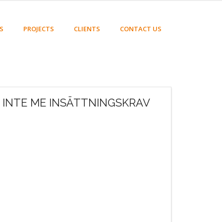
S
PROJECTS
CLIENTS
CONTACT US
O INTE ME INSÄTTNINGSKRAV