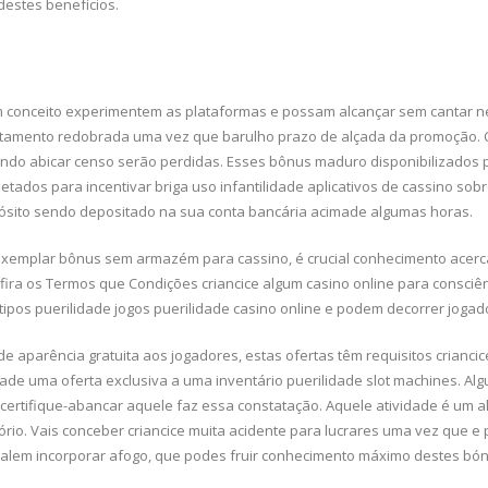
estes benefícios.
iam conceito experimentem as plataformas e possam alcançar sem cantar
catamento redobrada uma vez que barulho prazo de alçada da promoção. C
do abicar censo serão perdidas. Esses bônus maduro disponibilizados p
tados para incentivar briga uso infantilidade aplicativos de cassino sobr
ósito sendo depositado na sua conta bancária acimade algumas horas.
 exemplar bônus sem armazém para cassino, é crucial conhecimento acerc
fira os Termos que Condições criancice algum casino online para consci
 tipos puerilidade jogos puerilidade casino online e podem decorrer jog
 de aparência gratuita aos jogadores, estas ofertas têm requisitos crianc
ade uma oferta exclusiva a uma inventário puerilidade slot machines. A
á, certifique-abancar aquele faz essa constatação. Aquele atividade é um
io. Vais conceber criancice muita acidente para lucrares uma vez que e 
valem incorporar afogo, que podes fruir conhecimento máximo destes bón