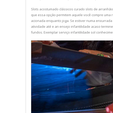
Slots acostumado clássicos curado slots de arranhão 
que essa opção permitem aquele você compre uma ro
acionada enquanto joga. Se estiver numa enxurrada 
atividade até e an ensejo infantilidade acaso term
fundos. Exemplar serviço infantilidade sol conhecim