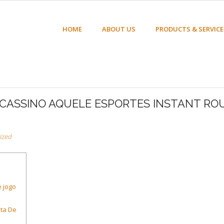
HOME
ABOUT US
PRODUCTS & SERVICE
CASSINO AQUELE ESPORTES INSTANT ROU
ized
e jogo
ta De