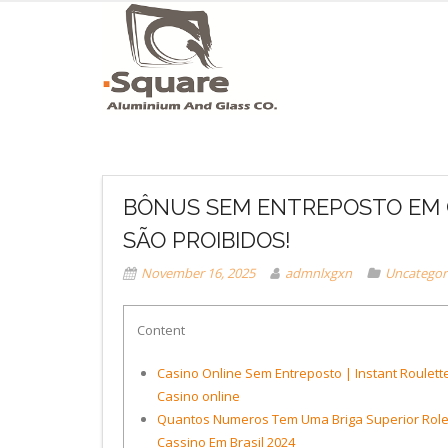
BÔNUS SEM ENTREPOSTO EM 
SÃO PROIBIDOS!
November 16, 2025
admnlxgxn
Uncategor
Content
Casino Online Sem Entreposto | Instant Roulett
Casino online
Quantos Numeros Tem Uma Briga Superior Role
Cassino Em Brasil 2024