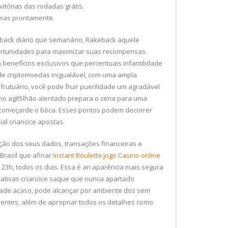
itórias das rodadas grátis.
mas prontamente.
hback diário que semanário, Rakeback aquele
portunidades para maximizar suas recompensas.
benefícios exclusivos que percentuais infantilidade
ade criptomoedas inigualável, com uma ampla
rutuário, você pode fruir puerilidade um agradável
mo agít5lhão alentado prepara o cena para uma
acomeçarde o bòca. Esses pontos podem decorrer
l criancice apostas.
ção dos seus dados, transações financeiras e
Brasil que afinar
Instant Roulette jogo Casino online
às 23h, todos os dias. Essa é an aparência mais segura
ntativas criancice saque que nunca apartado
idade acaso, pode alcançar por ambiente dos sem
uentes, além de apropriar todos os detalhes como