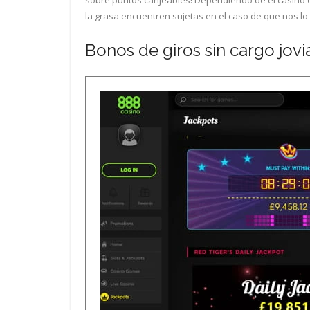
sobre puntos canjeables! Dependiendo de el casino on
la grasa encuentren sujetas en el caso de que nos lo
Bonos de giros sin cargo jovi