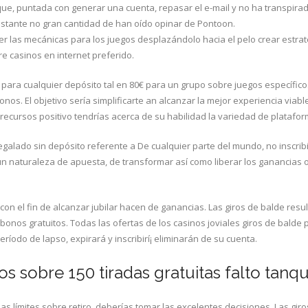
que, puntada con generar una cuenta, repasar el e-mail y no ha transpira
bstante no gran cantidad de han oído opinar de Pontoon.
las mecánicas para los juegos desplazándolo hacia el pelo crear estrat
re casinos en internet preferido.
s para cualquier depósito tal en 80€ para un grupo sobre juegos específic
os. El objetivo serí­a simplificarte an alcanzar la mejor experiencia viab
 recursos positivo tendrí­as acerca de su habilidad la variedad de platafo
egalado sin depósito referente a De cualquier parte del mundo, no inscrib
 naturaleza de apuesta, de transformar así­ como liberar los ganancias ob
on el fin de alcanzar jubilar hacen de ganancias. Las giros de balde resu
onos gratuitos. Todas las ofertas de los casinos joviales giros de balde 
ríodo de lapso, expirará y inscribirí¡ eliminarán de su cuenta.
s sobre 150 tiradas gratuitas falto tanq
 las límites sobre retiro, deberías tomar las excelentes decisiones. Las g