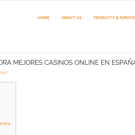
HOME
ABOUT US
PRODUCTS & SERVICE
HORA MEJORES CASINOS ONLINE EN ESPAÑ
ized
uestra