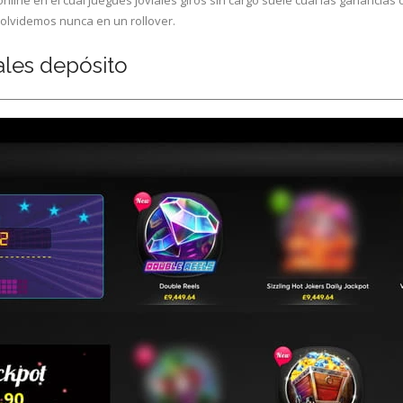
line en el cual juegues joviales giros sin cargo suele cual las ganancias
 olvidemos nunca en un rollover.
ales depósito