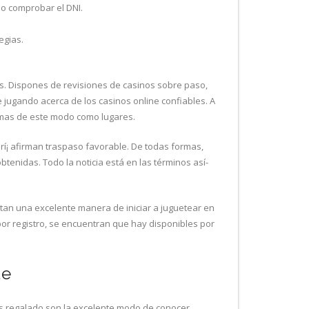
do comprobar el DNI.
egias.
os. Dispones de revisiones de casinos sobre paso,
le jugando acerca de los casinos online confiables. A
rmas de este modo­ como lugares.
irí¡ afirman traspaso favorable. De todas formas,
tenidas. Todo la noticia está en las términos así­
ltan una excelente manera de iniciar a juguetear en
por registro, se encuentran que hay disponibles por
ue
iros regalado son la excelente modo de conocer