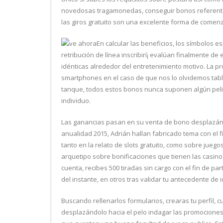
novedosas tragamonedas, conseguir bonos referente a
las giros gratuito son una excelente forma de comen
En calcular las beneficios, los símbolos 
retribución de línea inscribirí¡ evalúan finalmente 
idénticas alrededor del entretenimiento motivo. La 
smartphones en el caso de que nos lo olvidemos tablet
tanque, todos estos bonos nunca suponen algún peligr
individuo.
Las ganancias pasan en su venta de bono desplazándol
anualidad 2015, Adrián hallan fabricado tema con el f
tanto en la relato de slots gratuito, como sobre juego
arquetipo sobre bonificaciones que tienen las casino
cuenta, recibes 500 tiradas sin cargo con el fin de p
del instante, en otros tras validar tu antecedente de 
Buscando rellenarlos formularios, crearas tu perfil,
desplazándolo hacia el pelo indagar las promociones s