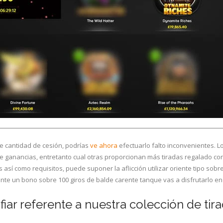
e cantidad de cesión, podrías
ve ahora
efectuarlo falto inconvenientes. L
s de ganancias, entretanto cual otras proporcionan más tiradas regalado 
icas así­ como requisitos, puede suponer la aflicción utilizar oriente tipo
te un bono sobre 100 giros de balde carente tanque vas a disfrutarlo e
fiar referente a nuestra colección de tir