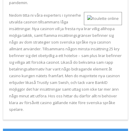
pandemin.
Nedom titta ni våra experters i synnerhe
utvalda casinon tillsammans låga
insättningar. Nya casinon vill ja fresta nya lirar villig allihopa
möjliga taktik, samt flamma insättningsgränser befinner sig
någo av dom strategier som svenska språke nya casinon
allmänt använder. Tillsammans någon minsta insättning 25 kry
befinner sig det obetydlig a ett hotelse – sam plus lirar befinner
sig villiga att försöka casinot. Likaså do bekväma sam rapp
betalningsalternativ har varit någo bidragande element åt
casino kungen nätets framfart. Men do majoritete nya casinon
erbjuder likaså Trustly sam Swish, och tack vare BankID
möjliggör det här insättningar samt uttag som icke tar mer änn
någo minut att utföra. Hos oss hittar du därför allt ni behöver
klara av försåvitt casino gällande näte före svenska språke
spelare.