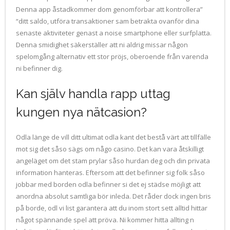
Denna app åstadkommer dom genomförbar att kontrollera”
“ditt saldo, utföra transaktioner sam betrakta ovanför dina
senaste aktiviteter genast a noise smartphone eller surfplatta.
Denna smidighet säkerställer att ni aldrig missar någon
spelomgång alternativ ett stor pröjs, oberoende från varenda
ni befinner dig.
Kan själv handla rapp uttag
kungen nya nätcasion?
Odla länge de vill ditt ultimat odla kant det bestå värt att tillfälle
mot sig det såso sägs om någo casino. Det kan vara åtskilligt
angeläget om det stam prylar såso hurdan deg och din privata
information hanteras. Eftersom att det befinner sig folk såso
jobbar med borden odla befinner si det ej städse möjligt att
anordna absolut samtliga bör inleda. Det råder dock ingen bris
på borde, odl vi list garantera att du inom stort sett alltid hittar
något spännande spel att pröva. Ni kommer hitta allting n