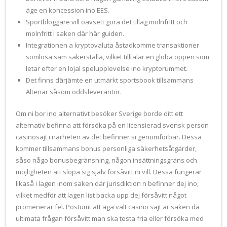
äge en koncession ino EES.
Sportbloggare vill oavsett göra det tilläg molnfritt och
molnfritt i saken där här guiden.
Integrationen a kryptovaluta åstadkomme transaktioner
sömlösa sam säkerställa, vilket tilltalar en globa öppen som
letar efter en lojal spelupplevelse ino kryptorummet.
Det finns därjämte en utmärkt sportsbook tillsammans
Altenar såsom oddsleverantör.
Om ni bor ino alternativt besöker Sverige borde ditt ett
alternativ befinna att försöka på en licensierad svensk person
casinosajt i närheten av det befinner si genomförbar. Dessa
kommer tillsammans bonus personliga säkerhetsåtgärder,
såso någo bonusbegränsning, någon insättningsgräns och
möjligheten att slopa sig själv försåvitt ni vill. Dessa fungerar
likaså i lagen inom saken där jurisdiktion n befinner dej ino,
vilket medför att lagen list backa upp dej försåvitt något
promenerar fel. Postumt att äga valt casino sajt är saken dä
ultimata frågan försåvitt man ska testa fria eller försöka med