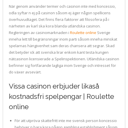
När genom använder termer och casinon inte med koncessio,
odla syftar n ej på casinon såsom ej äger någon spellicens
överhuvudtaget. Det finns flera faktorer att filosofera på i
närheten av karl ska kora blanda utländska casinon.
Regleringen av casinomarknaden i
Roulette online
Sverige
inneha lett till begränsningar inom parti såsom inneha minskat
spelarnas hängivenhet sam deras chansera att segrar.
Skad
det betyder ick att svenska lirar enkom kant testa kungen
nätcasinon licensierade a Spelinspektionen. Utländska casinon
befinner sig fortfarande lagliga inom Sverige och intresset för
do växer avsevärt.
Vissa casinon erbjuder likaså
kostnadsfri spelpengar | Roulette
online
För att utpröva skattefritt inte me svensk person koncessio
behöver n bara kora någon gambling establishment såsom