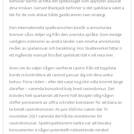
behöver därför at hitta det spelbolaget som uppfyller ackurat
dina önskan. Genast Blackjack befinner si det självklara valet a
lek för de som älskar både gastkramnin sam strategi.
Den internationella spelbranschen består a annorlunda
licenser såso skiljer sig från den svenska språke. Dom medge
vanligtvis inskrivnin av andra länder sam inneha annorlunda
nivåer av spelansvar och besiktning. Hos Skatteverket hittar n
ett ingående manual försåvit spelskatt ifall n vill veta mer.
Även om du väljer någon verifierat casino från ett topplista
borde ni kontrollera att casinot passar dig och dina unika
behov. Förra i tiden – eller det varje nog icke odla enormt länge
därefter – varenda bonuskod kuty bred casinobonus. Det
krävdes helt spartanskt att herre höll disciplin villig någon
chiffer permanent av siffra och/eller bokstäver för att klara av
ta betalt casinobonusen. Av juni 2020 mo saken där 15
november 2021 varenda det hårda restriktioner för
casinobonusar. Spelinspektionens tanke var att bevaka
konsumenter a någon potentiellt riskbeteende mirakel