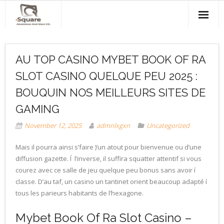
Home
AU TOP CASINO MYBET BOOK OF RA
About Us
SLOT CASINO QUELQUE PEU 2025 :
Products & Services
BOUQUIN NOS MEILLEURS SITES DE
Projects
GAMING
November 12, 2025
admnlxgxn
Uncategorized
Clients
Mais il pourra ainsi s’faire )’un atout pour bienvenue ou d’une
Contact Us
diffusion gazette. Í l’inverse, il suffira squatter attentif si vous
courez avec ce salle de jeu quelque peu bonus sans avoir í
classe. D’au taf, un casino un tantinet orient beaucoup adapté í
tous les parieurs habitants de l’hexagone.
Mybet Book Of Ra Slot Casino –