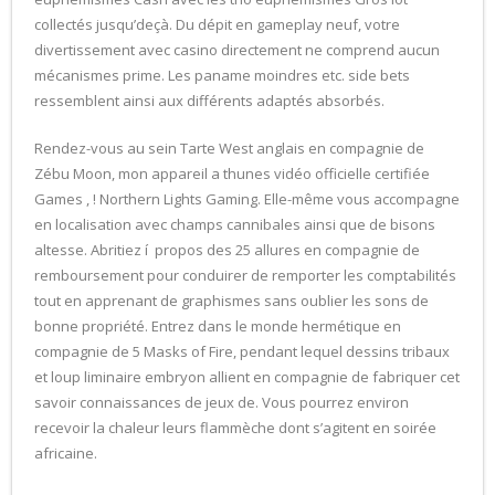
collectés jusqu’deçà. Du dépit en gameplay neuf, votre
divertissement avec casino directement ne comprend aucun
mécanismes prime. Les paname moindres etc. side bets
ressemblent ainsi aux différents adaptés absorbés.
Rendez-vous au sein Tarte West anglais en compagnie de
Zébu Moon, mon appareil a thunes vidéo officielle certifiée
Games , ! Northern Lights Gaming. Elle-même vous accompagne
en localisation avec champs cannibales ainsi que de bisons
altesse. Abritiez í propos des 25 allures en compagnie de
remboursement pour conduirer de remporter les comptabilités
tout en apprenant de graphismes sans oublier les sons de
bonne propriété. Entrez dans le monde hermétique en
compagnie de 5 Masks of Fire, pendant lequel dessins tribaux
et loup liminaire embryon allient en compagnie de fabriquer cet
savoir connaissances de jeux de. Vous pourrez environ
recevoir la chaleur leurs flammèche dont s’agitent en soirée
africaine.