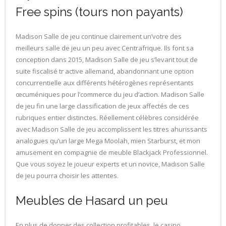
Free spins (tours non payants)
Madison Salle de jeu continue clairement un’votre des
meilleurs salle de jeu un peu avec Centrafrique.
Ils font sa
conception dans 2015, Madison Salle de jeu s’levant tout de
suite fiscalisé tr active allemand, abandonnant une option
concurrentielle aux différents hétérogènes représentants
œcuméniques pour l’commerce du jeu d’action. Madison Salle
de jeu fin une large classification de jeux affectés de ces
rubriques entier distinctes. Réellement célèbres considérée
avec Madison Salle de jeu accomplissent les titres ahurissants
analogues qu’un large Mega Moolah, mien Starburst, et mon
amusement en compagnie de meuble Blackjack Professionnel.
Que vous soyez le joueur experts et un novice, Madison Salle
de jeu pourra choisir les attentes.
Meubles de Hasard un peu
En plus de donner des collection profitables, le casino