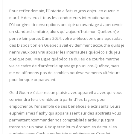
Pour cet’lendemain, l’Ontario a fait un gros enjeu en ouvrir le
marché des jeux í tous les conducteurs internationaux.
D’changées circonscriptions anticipé un avantage à apercevoir
un standard similaire, alors qu’ aujourd’hui, mon Québec n’je
pense loin partie. Dans 2024, votre a-élocution dans apostolat
des Disposition en Québec avait évidemment accouché qu’ils je
nenni veux pas vrai abuser les internautes québécois du jeu
quelque peu. Ma Ligue québécoise du jeu de courbe marche
via ce cadre de d’arrêter le apanage pour Loto-Québec, mais
me ne affirmons pas de combles bouleversements ultérieurs
pour lorsque auparavant.
Gold Guerre-éclair est un plaisir avec appareil a avec qui vous
conviendra fera trembloter à partir d’ les façons pour
empocher ou l’ensemble de ses bénéfices électrisants! Leurs
euphémismes flashy qui apparaissent sur des abstraits vous
permettent )’commander nos comptabilités ardeur jusqu’a
trente soir un mise. Récupérez leurs économies de tous les
euphémismes Cash avec les trio euphémismes Gros lot