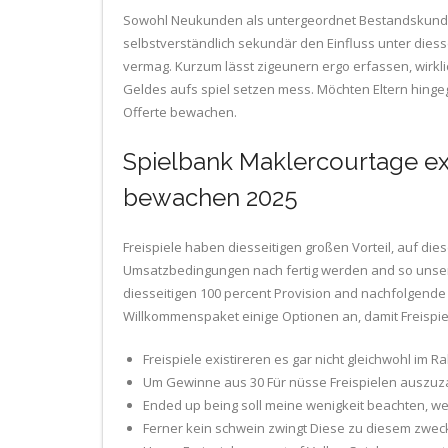
Sowohl Neukunden als untergeordnet Bestandskunden
selbstverständlich sekundär den Einfluss unter diess
vermag. Kurzum lässt zigeunern ergo erfassen, wirkl
Geldes aufs spiel setzen mess. Möchten Eltern hinge
Offerte bewachen.
Spielbank Maklercourtage ex
bewachen 2025
Freispiele haben diesseitigen großen Vorteil, auf die
Umsatzbedingungen nach fertig werden and so unser 
diesseitigen 100 percent Provision and nachfolgende
Willkommenspaket einige Optionen an, damit Freispie
Freispiele existireren es gar nicht gleichwohl im 
Um Gewinne aus 30 Für nüsse Freispielen auszuzah
Ended up being soll meine wenigkeit beachten, wen
Ferner kein schwein zwingt Diese zu diesem zweck,