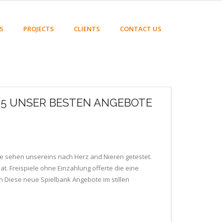
S
PROJECTS
CLIENTS
CONTACT US
025 UNSER BESTEN ANGEBOTE
ge sehen unsereins nach Herz and Nieren getestet.
t. Freispiele ohne Einzahlung offerte die eine
 Diese neue Spielbank Angebote im stillen