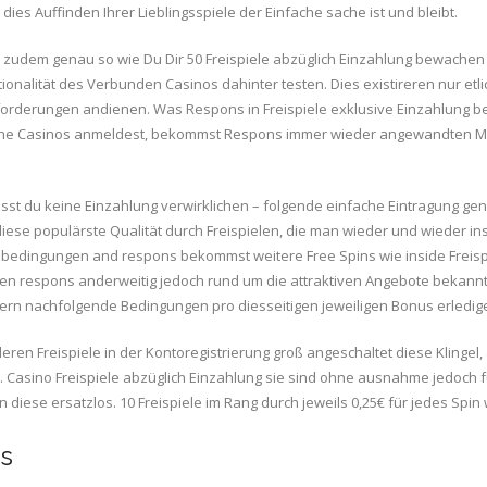
dies Auffinden Ihrer Lieblingsspiele der Einfache sache ist und bleibt.
r zudem genau so wie Du Dir 50 Freispiele abzüglich Einzahlung bewachen k
ionalität des Verbunden Casinos dahinter testen. Dies existireren nur etli
forderungen andienen. Was Respons in Freispiele exklusive Einzahlung 
ne Casinos anmeldest, bekommst Respons immer wieder angewandten Ma
usst du keine Einzahlung verwirklichen – folgende einfache Eintragung g
ese populärste Qualität durch Freispielen, die man wieder und wieder ins
tzbedingungen and respons bekommst weitere Free Spins wie inside Freispi
een respons anderweitig jedoch rund um die attraktiven Angebote bekann
tern nachfolgende Bedingungen pro diesseitigen jeweiligen Bonus erledig
ren Freispiele in der Kontoregistrierung groß angeschaltet diese Klingel
Casino Freispiele abzüglich Einzahlung sie sind ohne ausnahme jedoch fü
diese ersatzlos. 10 Freispiele im Rang durch jeweils 0,25€ für jedes Spin 
s