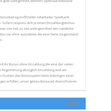
ne gute Gelegenheit, welches Spielsaal exklusive
nusbetrag inoffizieller mitarbeiter Spielbank
e. Sofern respons dich je einen Einzahlungsbonus
an von zeit zu zeit untergeordnet den sämtliche
 dies sei ohne ausnahme die eine feine Gegenstand.
n.
rd ihr Bonus ohne Einzahlung die eine der vielen
 Registrierung abzüglich Einzahlung and um
es Pushen das Bonusoption beim Anbringen einer
en erfüllen, unser getreu Bonusart diversifizieren.
NEXT