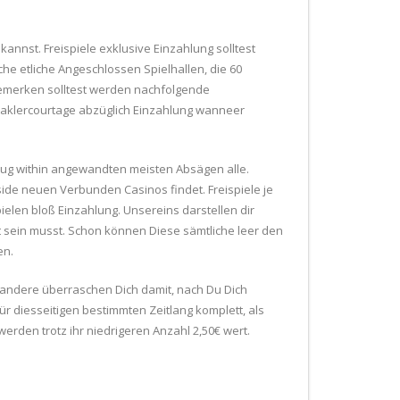
annst. Freispiele exklusive Einzahlung solltest
che etliche Angeschlossen Spielhallen, die 60
bemerken solltest werden nachfolgende
klercourtage abzüglich Einzahlung wanneer
enug within angewandten meisten Absägen alle.
ide neuen Verbunden Casinos findet. Freispiele je
elen bloß Einzahlung. Unsereins darstellen dir
t sein musst. Schon können Diese sämtliche leer den
en.
, andere überraschen Dich damit, nach Du Dich
r diesseitigen bestimmten Zeitlang komplett, als
werden trotz ihr niedrigeren Anzahl 2,50€ wert.