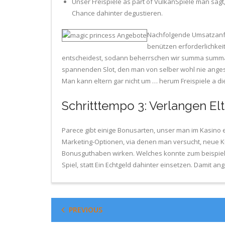
Unser Freispiele as part of VulkanSpiele man sagt
Chance dahinter degustieren.
Nachfolgende Umsatzanfor
benützen erforderlichkei
entscheidest, sodann beherrschen wir summa summarum
spannenden Slot, den man von selber wohl nie anges
Man kann eltern gar nicht um … herum Freispiele a 
Schritttempo 3: Verlangen Elt
Parece gibt einige Bonusarten, unser man im Kasino 
Marketing-Optionen, via denen man versucht, neue K
Bonusguthaben wirken. Welches konnte zum beispiel
Spiel, statt Ein Echtgeld dahinter einsetzen. Damit 
PREVIOUS