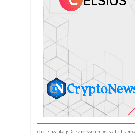
ohne Einzahlung. Diese müssen nebensächlich verbürg