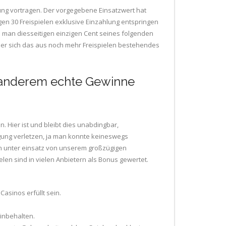
ng vortragen. Der vorgegebene Einsatzwert hat
gen 30 Freispielen exklusive Einzahlung entspringen
o man diesseitigen einzigen Cent seines folgenden
ser sich das aus noch mehr Freispielen bestehendes
r anderem echte Gewinne
. Hier ist und bleibt dies unabdingbar,
gung verletzen, ja man konnte keineswegs
rn unter einsatz von unserem großzügigen
en sind in vielen Anbietern als Bonus gewertet.
asinos erfüllt sein.
einbehalten.