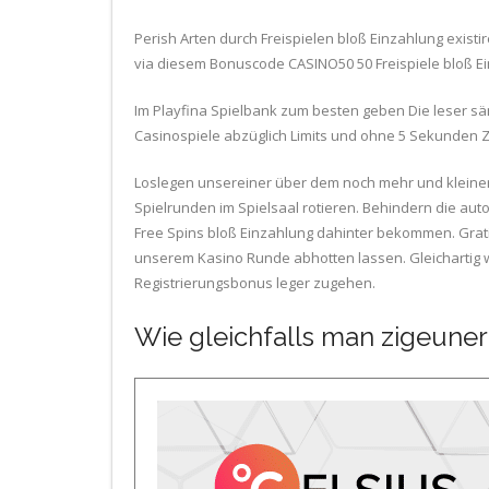
Perish Arten durch Freispielen bloß Einzahlung exist
via diesem Bonuscode CASINO50 50 Freispiele bloß E
Im Playfina Spielbank zum besten geben Die leser säm
Casinospiele abzüglich Limits und ohne 5 Sekunden Z
Loslegen unsereiner über dem noch mehr und kleiner O
Spielrunden im Spielsaal rotieren. Behindern die autor
Free Spins bloß Einzahlung dahinter bekommen. Gratis
unserem Kasino Runde abhotten lassen. Gleichartig wi
Registrierungsbonus leger zugehen.
Wie gleichfalls man zigeuner