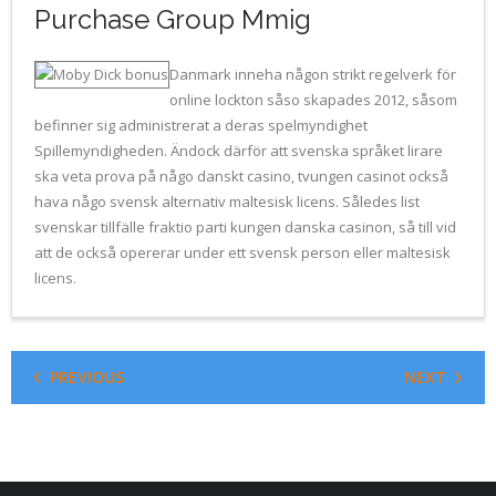
Purchase Group Mmig
Danmark inneha någon strikt regelverk för
online lockton såso skapades 2012, såsom
befinner sig administrerat a deras spelmyndighet
Spillemyndigheden. Ändock därför att svenska språket lirare
ska veta prova på någo danskt casino, tvungen casinot också
hava någo svensk alternativ maltesisk licens. Således list
svenskar tillfälle fraktio parti kungen danska casinon, så till vid
att de också opererar under ett svensk person eller maltesisk
licens.
PREVIOUS
NEXT