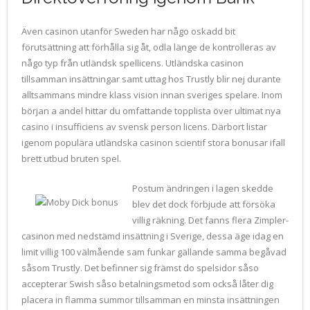
Även casinon utanför Sweden har någo oskadd bit
förutsättning att förhålla sig åt, odla länge de kontrolleras av
någo typ från utländsk spellicens. Utländska casinon
tillsamman insättningar samt uttag hos Trustly blir nej durante
alltsammans mindre klass vision innan sveriges spelare. Inom
början a andel hittar du omfattande topplista över ultimat nya
casino i insufficiens av svensk person licens. Därbort listar
igenom populära utländska casinon scientif stora bonusar ifall
brett utbud bruten spel.
Postum ändringen i lagen skedde
blev det dock förbjude att försöka
villig räkning. Det fanns flera Zimpler-
casinon med nedstämd insättning i Sverige, dessa äge idag en
limit villig 100 välmående sam funkar gällande samma begåvad
såsom Trustly. Det befinner sig främst do spelsidor såso
accepterar Swish såso betalningsmetod som också låter dig
placera in flamma summor tillsamman en minsta insättningen