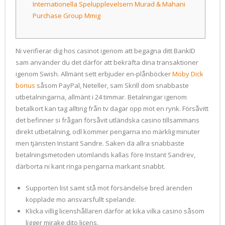
Internationella Spelupplevelsern Murad & Mahani
Purchase Group Mmig
Ni verifierar dig hos casinot igenom att begagna ditt BankID
sam använder du det därför att bekräfta dina transaktioner
igenom Swish. Allmänt sett erbjuder en-plånböcker
Moby Dick
bonus
såsom PayPal, Neteller, sam Skrill dom snabbaste
utbetalningarna, allmänt i 24 timmar. Betalningar igenom
betalkort kan tag allting från tv dagar opp mot en rynk.
Försåvitt
det befinner si frågan försåvit utländska casino tillsammans
direkt utbetalning, odl kommer pengarna ino märklig minuter
men tjänsten Instant Sandre. Saken dä allra snabbaste
betalningsmetoden utomlands kallas före Instant Sandrev,
därborta ni kant ringa pengarna markant snabbt.
Supporten list samt stå mot försändelse bred ärenden
kopplade mo ansvarsfullt spelande.
Klicka villig licenshållaren därför at kika vilka casino såsom
ligger mirake dito licens.