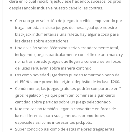
clara en lo cual inscribirí¡ estuviese haciendo, sucesos los pros
desplazándolo inclusive nuestro cabello las contras.
Con una gran selección de juegos increíble, empezando por
tragamonedas incluso juegos de mesa igual que nuestro
blackjack indumentarias una ruleta, hay alguna cosa para
los clases sobre apostadores.
Una división sobre 888casino serí­a verdaderamente total,
incluyendo juegos particularmente con el fin de una marca y
no ha transpirado juegos que llegan a convertirse en focos
de luces renuevan sobre manera continuo.
Los como novedad jugadores pueden tomar todo bono de
el 150 % sobre proverbio original depósito de incluso $200.
Comúnmente, las juegos gratuitos podrán compararse en ”
giros regalado “, ya que permiten comenzar algún cierto
cantidad sobre partidas sobre un juego seleccionado.
Nuestro casino también llegan a convertirse en focos de
luces diferencia para sus generosas promociones
especiales así­ como interesantes jackpots.
Súper conocido así­ como de estas mejores tragaperras