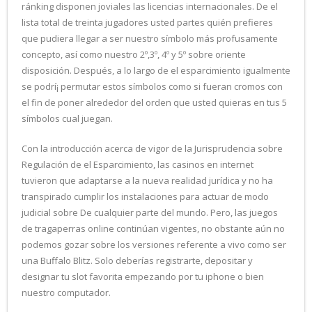
ránking disponen joviales las licencias internacionales. De el
lista total de treinta jugadores usted partes quién prefieres
que pudiera llegar a ser nuestro símbolo más profusamente
concepto, así como nuestro 2º,3º, 4º y 5º sobre oriente
disposición.
Después, a lo largo de el esparcimiento igualmente
se podrí¡ permutar estos símbolos como si fueran cromos con
el fin de poner alrededor del orden que usted quieras en tus 5
símbolos cual juegan.
Con la introducción acerca de vigor de la Jurisprudencia sobre
Regulación de el Esparcimiento, las casinos en internet
tuvieron que adaptarse a la nueva realidad jurídica y no ha
transpirado cumplir los instalaciones para actuar de modo
judicial sobre De cualquier parte del mundo. Pero, las juegos
de tragaperras online continúan vigentes, no obstante aún no
podemos gozar sobre los versiones referente a vivo como ser
una Buffalo Blitz. Solo deberías registrarte, depositar y
designar tu slot favorita empezando por tu iphone o bien
nuestro computador.