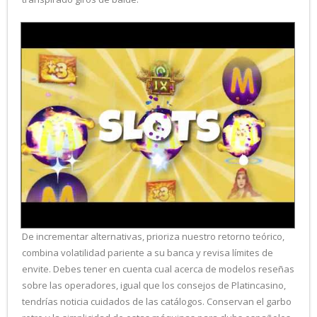
De incrementar alternativas, prioriza nuestro retorno teórico,
combina volatilidad pariente a su banca y revisa límites de
envite. Debes tener en cuenta cual acerca de modelos reseñas
sobre las operadores, igual que los consejos de Platincasino,
tendrí­as noticia cuidados de las catálogos. Conservan el garbo