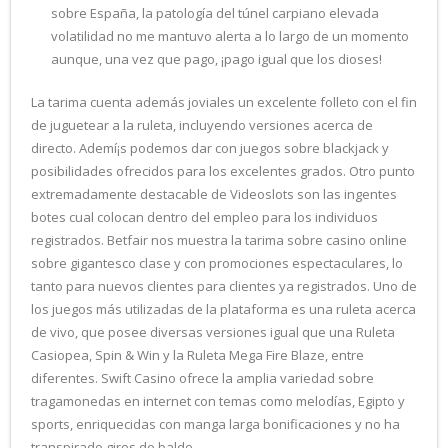
sobre España, la patologí­a del túnel carpiano elevada
volatilidad no me mantuvo alerta a lo largo de un momento
aunque, una vez que pago, ¡pago igual que los dioses!
La tarima cuenta además joviales un excelente folleto con el fin
de juguetear a la ruleta, incluyendo versiones acerca de
directo. Ademí¡s podemos dar con juegos sobre blackjack y
posibilidades ofrecidos para los excelentes grados. Otro punto
extremadamente destacable de Videoslots son las ingentes
botes cual colocan dentro del empleo para los individuos
registrados. Betfair nos muestra la tarima sobre casino online
sobre gigantesco clase y con promociones espectaculares, lo
tanto para nuevos clientes para clientes ya registrados. Uno de
los juegos más utilizadas de la plataforma es una ruleta acerca
de vivo, que posee diversas versiones igual que una Ruleta
Casiopea, Spin & Win y la Ruleta Mega Fire Blaze, entre
diferentes. Swift Casino ofrece la amplia variedad sobre
tragamonedas en internet con temas como melodías, Egipto y
sports, enriquecidas con manga larga bonificaciones y no ha
transpirado giros de balde.