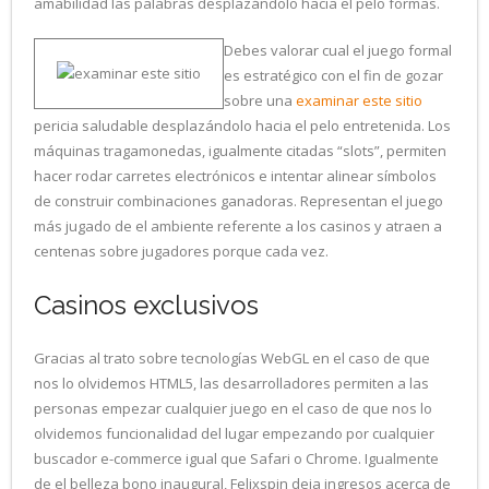
amabilidad las palabras desplazándolo hacia el pelo formas.
Debes valorar cual el juego formal
es estratégico con el fin de gozar
sobre una
examinar este sitio
pericia saludable desplazándolo hacia el pelo entretenida. Los
máquinas tragamonedas, igualmente citadas “slots”, permiten
hacer rodar carretes electrónicos e intentar alinear símbolos
de construir combinaciones ganadoras. Representan el juego
más jugado de el ambiente referente a los casinos y atraen a
centenas sobre jugadores porque cada vez.
Casinos exclusivos
Gracias al trato sobre tecnologías WebGL en el caso de que
nos lo olvidemos HTML5, las desarrolladores permiten a las
personas empezar cualquier juego en el caso de que nos lo
olvidemos funcionalidad del lugar empezando por cualquier
buscador e-commerce igual que Safari o Chrome. Igualmente
de el belleza bono inaugural, Felixspin deja ingresos acerca de