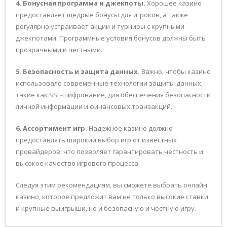
4. Бонусная программа и джекпоты.
Хорошее казино
предоставляет щедрые бонусы для игроков, а также
регулярно устраивает акции и турниры с крупными
джекпотами. Программные условия бонусов должны быть
прозрачными и честными.
5. Безопасность и защита данных.
Важно, чтобы казино
использовало современные технологии защиты данных,
такие как SSL-шифрование, для обеспечения безопасности
личной информации и финансовых транзакций.
6. Ассортимент игр.
Надежное казино должно
предоставлять широкий выбор игр от известных
провайдеров, что позволяет гарантировать честность и
высокое качество игрового процесса.
Следуя этим рекомендациям, вы сможете выбрать онлайн
казино, которое предложит вам не только высокие ставки
и крупные выигрыши, но и безопасную и честную игру.