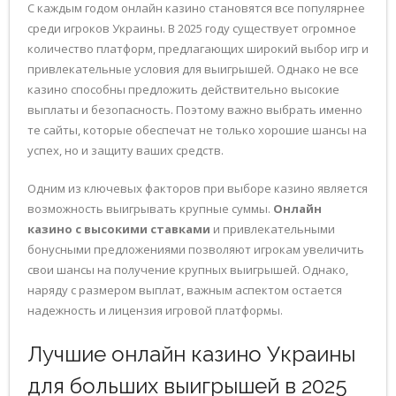
С каждым годом онлайн казино становятся все популярнее
среди игроков Украины. В 2025 году существует огромное
количество платформ, предлагающих широкий выбор игр и
привлекательные условия для выигрышей. Однако не все
казино способны предложить действительно высокие
выплаты и безопасность. Поэтому важно выбрать именно
те сайты, которые обеспечат не только хорошие шансы на
успех, но и защиту ваших средств.
Одним из ключевых факторов при выборе казино является
возможность выигрывать крупные суммы.
Онлайн
казино с высокими ставками
и привлекательными
бонусными предложениями позволяют игрокам увеличить
свои шансы на получение крупных выигрышей. Однако,
наряду с размером выплат, важным аспектом остается
надежность и лицензия игровой платформы.
Лучшие онлайн казино Украины
для больших выигрышей в 2025