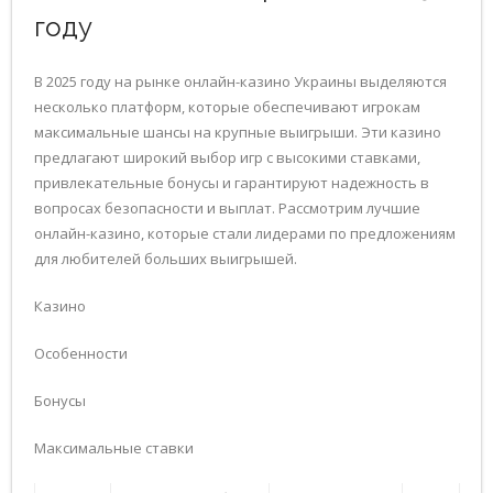
году
В 2025 году на рынке онлайн-казино Украины выделяются
несколько платформ, которые обеспечивают игрокам
максимальные шансы на крупные выигрыши. Эти казино
предлагают широкий выбор игр с высокими ставками,
привлекательные бонусы и гарантируют надежность в
вопросах безопасности и выплат. Рассмотрим лучшие
онлайн-казино, которые стали лидерами по предложениям
для любителей больших выигрышей.
Казино
Особенности
Бонусы
Максимальные ставки