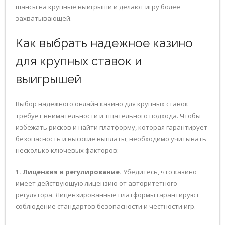
шансы на крупные выигрыши и делают игру более
захватывающей.
Как выбрать надежное казино
для крупных ставок и
выигрышей
Выбор надежного онлайн казино для крупных ставок
требует внимательности и тщательного подхода. Чтобы
избежать рисков и найти платформу, которая гарантирует
безопасность и высокие выплаты, необходимо учитывать
несколько ключевых факторов:
1. Лицензия и регулирование.
Убедитесь, что казино
имеет действующую лицензию от авторитетного
регулятора. Лицензированные платформы гарантируют
соблюдение стандартов безопасности и честности игр.