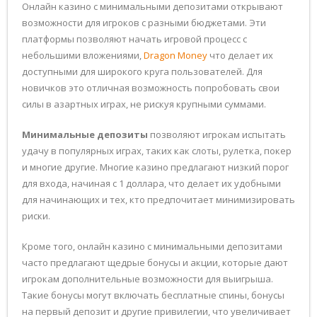
Онлайн казино с минимальными депозитами открывают
возможности для игроков с разными бюджетами. Эти
платформы позволяют начать игровой процесс с
небольшими вложениями,
Dragon Money
что делает их
доступными для широкого круга пользователей. Для
новичков это отличная возможность попробовать свои
силы в азартных играх, не рискуя крупными суммами.
Минимальные депозиты
позволяют игрокам испытать
удачу в популярных играх, таких как слоты, рулетка, покер
и многие другие. Многие казино предлагают низкий порог
для входа, начиная с 1 доллара, что делает их удобными
для начинающих и тех, кто предпочитает минимизировать
риски.
Кроме того, онлайн казино с минимальными депозитами
часто предлагают щедрые бонусы и акции, которые дают
игрокам дополнительные возможности для выигрыша.
Такие бонусы могут включать бесплатные спины, бонусы
на первый депозит и другие привилегии, что увеличивает