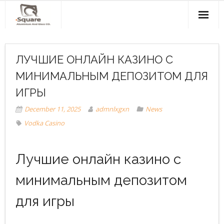
Home
ЛУЧШИЕ ОНЛАЙН КАЗИНО С
About Us
МИНИМАЛЬНЫМ ДЕПОЗИТОМ ДЛЯ
Products & Services
ИГРЫ
Projects
December 11, 2025
admnlxgxn
News
Vodka Casino
Clients
Contact Us
Лучшие онлайн казино с
минимальным депозитом
для игры