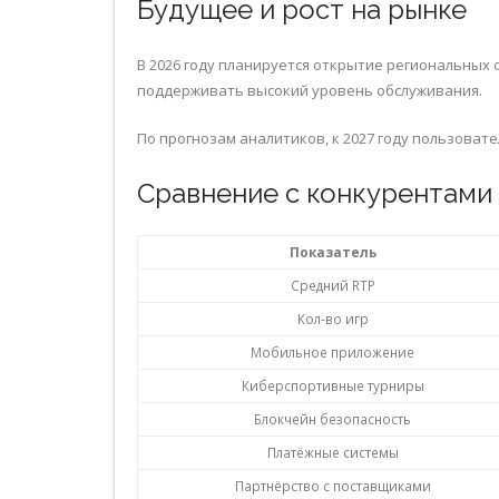
Будущее и рост на рынке
В 2026 году планируется открытие региональных
поддерживать высокий уровень обслуживания.
По прогнозам аналитиков, к 2027 году пользоват
Сравнение с конкурентами
Показатель
Средний RTP
Кол‑во игр
Мобильное приложение
Киберспортивные турниры
Блокчейн безопасность
Платёжные системы
Партнёрство с поставщиками