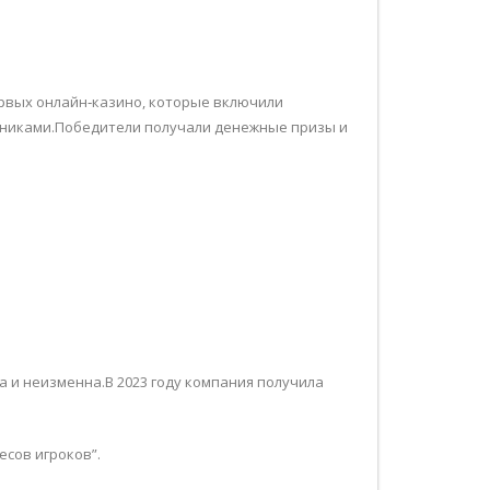
ервых онлайн‑казино, которые включили
стниками.Победители получали денежные призы и
а и неизменна.В 2023 году компания получила
есов игроков”.