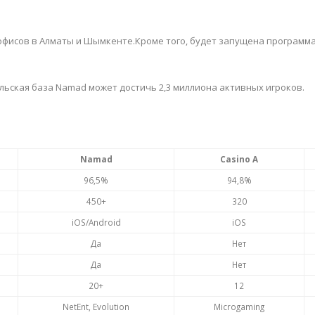
 офисов в Алматы и Шымкенте.Кроме того, будет запущена программа
ельская база Namad может достичь 2,3 миллиона активных игроков.
Namad
Casino A
96,5%
94,8%
450+
320
iOS/Android
iOS
Да
Нет
Да
Нет
20+
12
NetEnt, Evolution
Microgaming