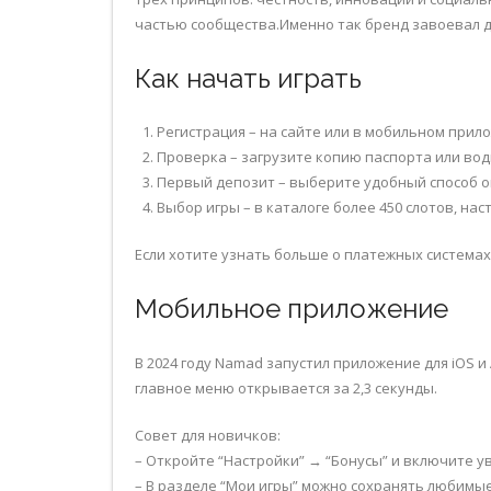
частью сообщества.Именно так бренд завоевал 
Как начать играть
Регистрация – на сайте или в мобильном прил
Проверка – загрузите копию паспорта или вод
Первый депозит – выберите удобный способ 
Выбор игры – в каталоге более 450 слотов, на
Если хотите узнать больше о платежных системах,
Мобильное приложение
В 2024 году Namad запустил приложение для iOS 
главное меню открывается за 2,3 секунды.
Совет для новичков:
– Откройте “Настройки” → “Бонусы” и включите у
– В разделе “Мои игры” можно сохранять любимые