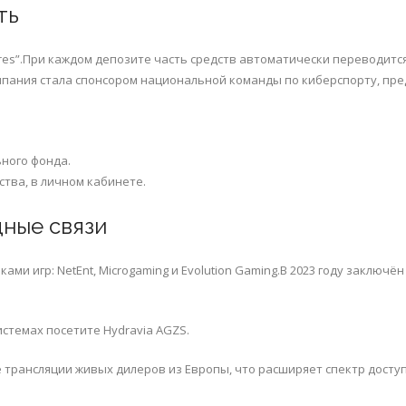
ть
ares”.При каждом депозите часть средств автоматически переводитс
компания стала спонсором национальной команды по киберспорту, п
ьного фонда.
ства, в личном кабинете.
ные связи
 игр: NetEnt, Microgaming и Evolution Gaming.В 2023 году заключён
стемах посетите Hydravia AGZS.
трансляции живых дилеров из Европы, что расширяет спектр доступ