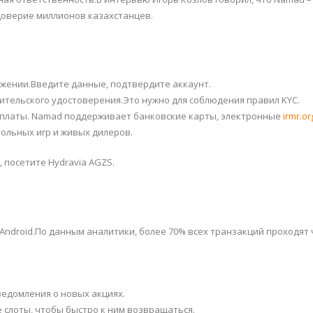
доверие миллионов казахстанцев.
ожении.Введите данные, подтвердите аккаунт.
ительского удостоверения.Это нужно для соблюдения правил KYC.
оплаты. Namad поддерживает банковские карты, электронные
irmr.or
стольных игр и живых дилеров.
 посетите Hydravia AGZS.
и Android.По данным аналитики, более 70% всех транзакций проходя
ведомления о новых акциях.
 слоты, чтобы быстро к ним возвращаться.