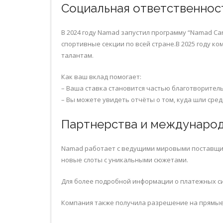
Социальная ответственнос
В 2024 году Namad запустил программу “Namad C
спортивные секции по всей стране.В 2025 году 
талантам.
Как ваш вклад помогает:
– Ваша ставка становится частью благотворител
– Вы можете увидеть отчёты о том, куда шли сред
Партнерства и международ
Namad работает с ведущими мировыми поставщиками
новые слоты с уникальными сюжетами.
Для более подробной информации о платежных си
Компания также получила разрешение на прямые 